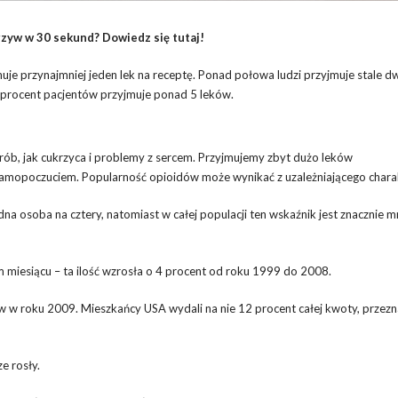
zyw w 30 sekund? Dowiedz się tutaj!
e przynajmniej jeden lek na receptę. Ponad połowa ludzi przyjmuje stale dw
20 procent pacjentów przyjmuje ponad 5 leków.
orób, jak cukrzyca i problemy z sercem. Przyjmujemy zbyt dużo leków
amopoczuciem. Popularność opioidów może wynikać z uzależniającego chara
a osoba na cztery, natomiast w całej populacji ten wskaźnik jest znacznie mn
 miesiącu – ta ilość wzrosła o 4 procent od roku 1999 do 2008.
w w roku 2009. Mieszkańcy USA wydali na nie 12 procent całej kwoty, przezn
e rosły.