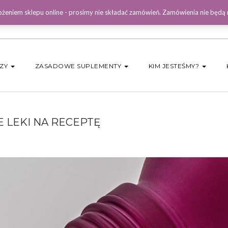
żeniem sklepu online - prosimy nie składać zamówień. Zamówienia nie będą
DZY
ZASADOWE SUPLEMENTY
KIM JESTEŚMY?
 LEKI NA RECEPTĘ