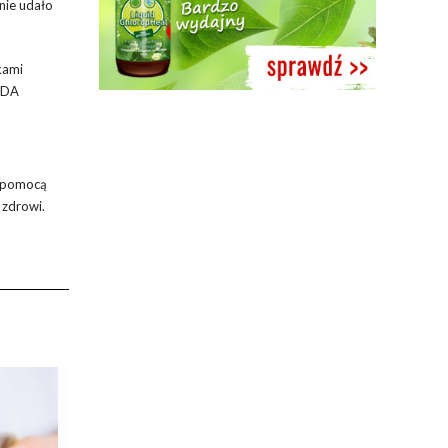
nie udało
kami
 FDA
a pomocą
 zdrowi.