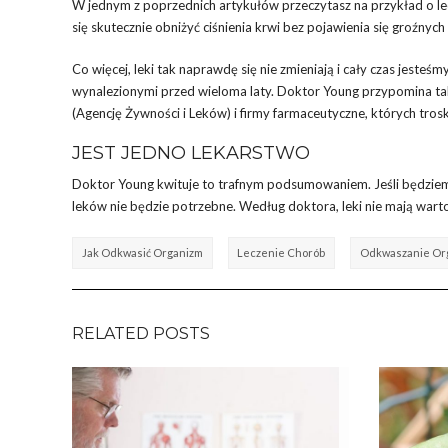
W jednym z poprzednich artykułów przeczytasz na przykład o lec
się skutecznie obniżyć ciśnienia krwi bez pojawienia się groźny
Co więcej, leki tak naprawdę się nie zmieniają i cały czas jest
wynalezionymi przed wieloma laty. Doktor Young przypomina ta
(Agencję Żywności i Leków) i firmy farmaceutyczne, których tros
JEST JEDNO LEKARSTWO
Doktor Young kwituje to trafnym podsumowaniem. Jeśli będziemy 
leków nie będzie potrzebne. Według doktora, leki nie mają warto
Jak Odkwasić Organizm
Leczenie Chorób
Odkwaszanie Or
RELATED POSTS