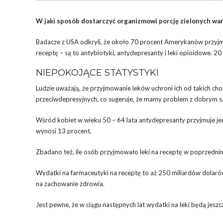
W jaki sposób dostarczyć organizmowi porcję zielonych war
Badacze z USA odkryli, że około 70 procent Amerykanów przyjmuj
receptę – są to antybiotyki, antydepresanty i leki opioidowe. 
NIEPOKOJĄCE STATYSTYKI
Ludzie uważają, że przyjmowanie leków uchroni ich od takich ch
przeciwdepresyjnych, co sugeruje, że mamy problem z dobrym s
Wśród kobiet w wieku 50 – 64 lata antydepresanty przyjmuje jedn
wynosi 13 procent.
Zbadano też, ile osób przyjmowało leki na receptę w poprzednim
Wydatki na farmaceutyki na receptę to aż 250 miliardów dolaró
na zachowanie zdrowia.
Jest pewne, że w ciągu następnych lat wydatki na leki będą jeszcz