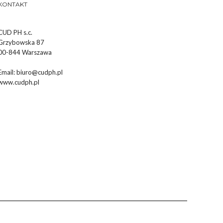
KONTAKT
CUD PH s.c.
Grzybowska 87
00-844 Warszawa
Email:
biuro@cudph.pl
www.cudph.pl