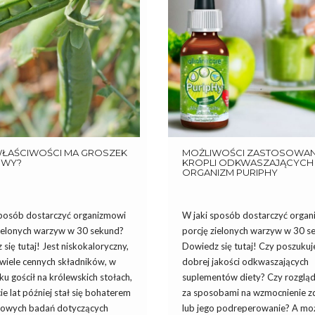
 WŁAŚCIWOŚCI MA GROSZEK
MOŻLIWOŚCI ZASTOSOWAN
OWY?
KROPLI ODKWASZAJĄCYCH
ORGANIZM PURIPHY
sposób dostarczyć organizmowi
W jaki sposób dostarczyć orga
zielonych warzyw w 30 sekund?
porcję zielonych warzyw w 30 s
się tutaj! Jest niskokaloryczny,
Dowiedz się tutaj! Czy poszukuj
 wiele cennych składników, w
dobrej jakości odkwaszających
ku gościł na królewskich stołach,
suplementów diety? Czy rozgląd
ie lat później stał się bohaterem
za sposobami na wzmocnienie z
owych badań dotyczących
lub jego podreperowanie? A moż