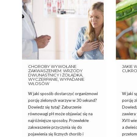
CHOROBY WYWOŁANE
JAKIE
ZAKWASZENIEM: WRZODY
CUKR
DWUNASTNICY I ŻOŁĄDKA,
WYCZERPANIE, WYPADANIE
WŁOSÓW
W jaki sposób dostarczyć organizmowi
W jaki 
porcję zielonych warzyw w 30 sekund?
porcję 
Dowiedz się tutaj! Zaburzenie
Dowiedz 
równowagi pH może objawiać się na
zawiera
najróżniejsze sposoby. Przewlekłe
XVII wie
zakwaszenie przyczynia się do
a dwieśc
pojawienia się licznych chorób i
przełom