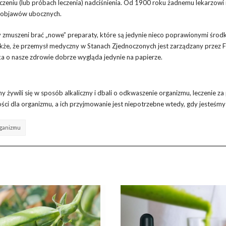
zeniu (lub próbach leczenia) nadciśnienia. Od 1900 roku żadnemu lekarzowi 
ch objawów ubocznych.
eśmy zmuszeni brać „nowe” preparaty, które są jedynie nieco poprawionymi środ
kże, że przemysł medyczny w Stanach Zjednoczonych jest zarządzany przez
ka o nasze zdrowie dobrze wygląda jedynie na papierze.
żywili się w sposób alkaliczny i dbali o odkwaszenie organizmu, leczenie z
ści dla organizmu, a ich przyjmowanie jest niepotrzebne wtedy, gdy jesteśmy
ganizmu