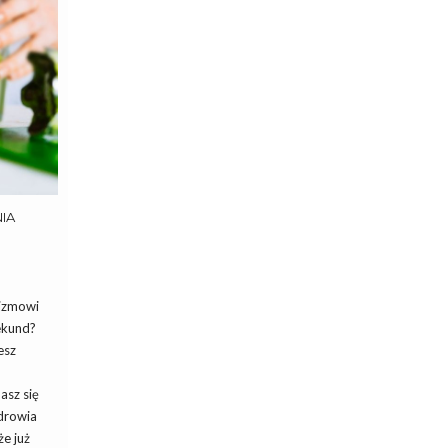
IA
nizmowi
ekund?
esz
asz się
drowia
e już