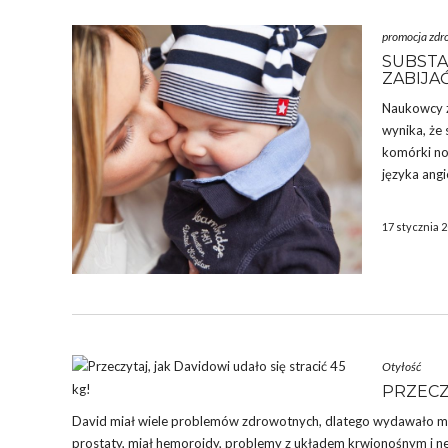
promocja zdr
SUBSTA
ZABIJ
Naukowcy z
wynika, że 
komórki no
języka angi
17 stycznia 
Otyłość
PRZECZY
David miał wiele problemów zdrowotnych, dlatego wydawało mu si
prostaty, miał hemoroidy, problemy z układem krwionośnym i ne