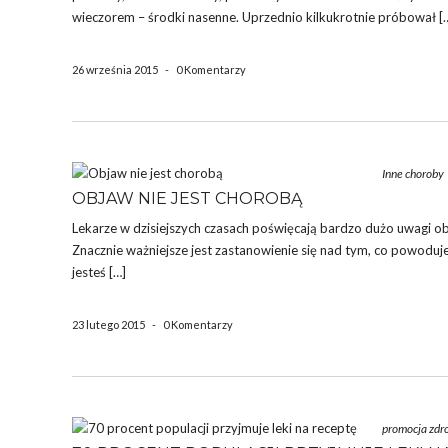
wieczorem – środki nasenne. Uprzednio kilkukrotnie próbował [
26 września 2015
-
0 Komentarzy
Inne choroby
OBJAW NIE JEST CHOROBĄ
Lekarze w dzisiejszych czasach poświęcają bardzo dużo uwagi o
Znacznie ważniejsze jest zastanowienie się nad tym, co powoduje 
jesteś […]
23 lutego 2015
-
0 Komentarzy
promocja zdr