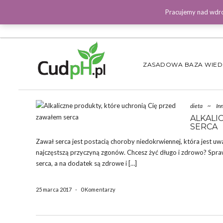
Pracujemy nad wdro
ZASADOWA BAZA WIE
dieta
~
In
ALKALI
SERCA
Zawał serca jest postacią choroby niedokrwiennej, która jest uw
najczęstszą przyczyną zgonów. Chcesz żyć długo i zdrowo? Spr
serca, a na dodatek są zdrowe i […]
25 marca 2017
-
0 Komentarzy