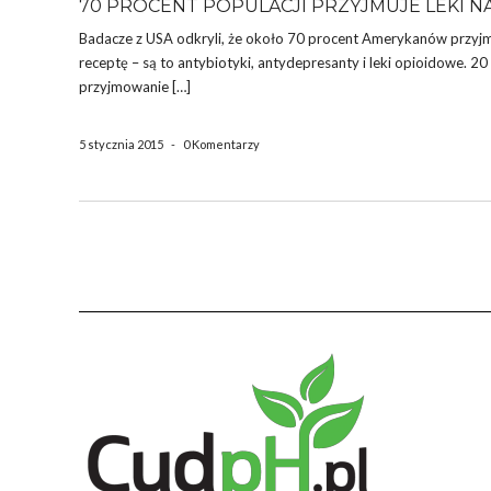
70 PROCENT POPULACJI PRZYJMUJE LEKI N
Badacze z USA odkryli, że około 70 procent Amerykanów przyjmuj
receptę – są to antybiotyki, antydepresanty i leki opioidowe. 2
przyjmowanie […]
5 stycznia 2015
-
0 Komentarzy