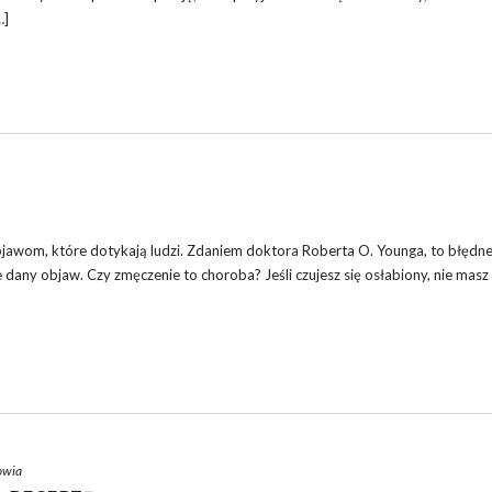
…]
bjawom, które dotykają ludzi. Zdaniem doktora Roberta O. Younga, to błędne
dany objaw. Czy zmęczenie to choroba? Jeśli czujesz się osłabiony, nie masz si
owia