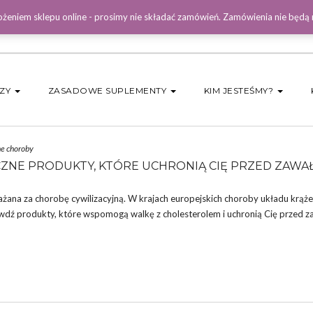
żeniem sklepu online - prosimy nie składać zamówień. Zamówienia nie będą
DZY
ZASADOWE SUPLEMENTY
KIM JESTEŚMY?
ne choroby
CZNE PRODUKTY, KTÓRE UCHRONIĄ CIĘ PRZED ZAWA
ażana za chorobę cywilizacyjną. W krajach europejskich choroby układu krąże
awdź produkty, które wspomogą walkę z cholesterolem i uchronią Cię przed 