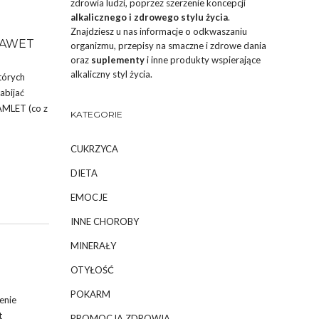
zdrowia ludzi, poprzez szerzenie koncepcji
alkalicznego i zdrowego stylu życia
.
Znajdziesz u nas informacje o odkwaszaniu
NAWET
organizmu, przepisy na smaczne i zdrowe dania
oraz
suplementy
i inne produkty wspierające
alkaliczny styl życia.
tórych
abijać
AMLET (co z
KATEGORIE
CUKRZYCA
DIETA
EMOCJE
INNE CHOROBY
MINERAŁY
OTYŁOŚĆ
POKARM
enie
t
PROMOCJA ZDROWIA