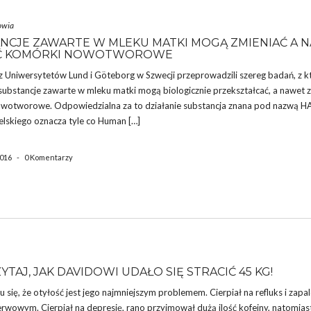
owia
NCJE ZAWARTE W MLEKU MATKI MOGĄ ZMIENIAĆ A 
AĆ KOMÓRKI NOWOTWOROWE
 Uniwersytetów Lund i Göteborg w Szwecji przeprowadzili szereg badań, z k
substancje zawarte w mleku matki mogą biologicznie przekształcać, a nawet z
wotworowe. Odpowiedzialna za to działanie substancja znana pod nazwą H
elskiego oznacza tyle co Human […]
2016
-
0 Komentarzy
TAJ, JAK DAVIDOWI UDAŁO SIĘ STRACIĆ 45 KG!
ę, że otyłość jest jego najmniejszym problemem. Cierpiał na refluks i zapal
rwowym. Cierpiał na depresję, rano przyjmował dużą ilość kofeiny, natomias