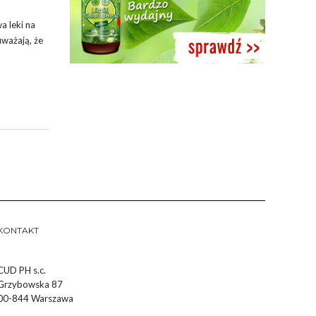
a leki na
uważają, że
KONTAKT
CUD PH s.c.
Grzybowska 87
00-844 Warszawa