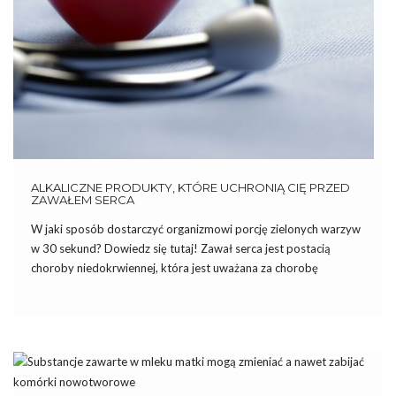
ALKALICZNE PRODUKTY, KTÓRE UCHRONIĄ CIĘ PRZED
ZAWAŁEM SERCA
W jaki sposób dostarczyć organizmowi porcję zielonych warzyw
w 30 sekund? Dowiedz się tutaj! Zawał serca jest postacią
choroby niedokrwiennej, która jest uważana za chorobę
cywilizacyjną. W krajach europejskich choroby układu krążenia
są najczęstszą przyczyną zgonów. Chcesz żyć długo i zdrowo?
Sprawdź produkty, które wspomogą walkę […]