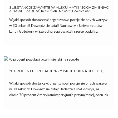
SUBSTANCJE ZAWARTE W MLEKU MATKI MOGĄ ZMIENIAĆ
A NAWET ZABIJAĆ KOMÓRKI NOWOTWOROWE
W jaki sposób dostarczyć organizmowi porcję zielonych warzyw
w 30 sekund? Dowiedz się tutaj! Naukowcy z Uniwersytetów
Lund i Göteborg w Szwecji przeprowadzili szereg badań, z
których wynika, że substancje zawarte w mleku matki mogą
biologicznie przekształcać, a nawet zabijać komórki
nowotworowe. Odpowiedzialna za to […]
70 PROCENT POPULACJI PRZYJMUJE LEKI NA RECEPTĘ
W jaki sposób dostarczyć organizmowi porcję zielonych warzyw
w 30 sekund? Dowiedz się tutaj! Badacze z USA odkryli, że
około 70 procent Amerykanów przyjmuje przynajmniej jeden lek
na receptę. Ponad połowa ludzi przyjmuje stale dwa leki na
receptę – są to antybiotyki, antydepresanty i leki […]