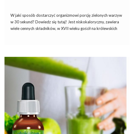
W jaki sposób dostarczyć organizmowi porcję zielonych warzyw
w 30 sekund? Dowiedz się tutaj! Jest niskokaloryczny, zawiera
wiele cennych składników, w XVII wieku gościł na królewskich
stołach, a dwieście lat później stał się bohaterem przełomowych
badań dotyczących genetyki i krzyżowania roślin. To właśnie on
– […]