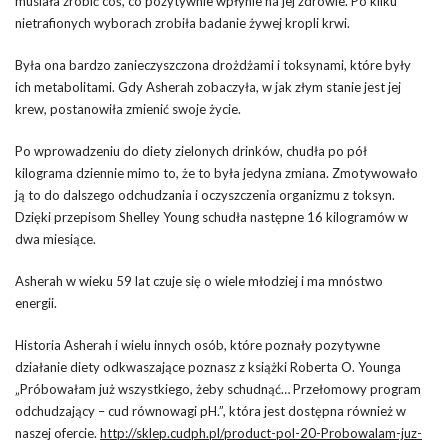
musiała zrobić coś, co pozytywnie wpłynie na jej zdrowie. Po kilku
nietrafionych wyborach zrobiła badanie żywej kropli krwi.
Była ona bardzo zanieczyszczona drożdżami i toksynami, które były
ich metabolitami. Gdy Asherah zobaczyła, w jak złym stanie jest jej
krew, postanowiła zmienić swoje życie.
Po wprowadzeniu do diety zielonych drinków, chudła po pół
kilograma dziennie mimo to, że to była jedyna zmiana. Zmotywowało
ją to do dalszego odchudzania i oczyszczenia organizmu z toksyn.
Dzięki przepisom Shelley Young schudła następne 16 kilogramów w
dwa miesiące.
Asherah w wieku 59 lat czuje się o wiele młodziej i ma mnóstwo
energii.
Historia Asherah i wielu innych osób, które poznały pozytywne
działanie diety odkwaszające poznasz z książki Roberta O. Younga
„Próbowałam już wszystkiego, żeby schudnąć… Przełomowy program
odchudzający – cud równowagi pH.”, która jest dostępna również w
naszej ofercie.
http://sklep.cudph.pl/product-pol-20-Probowalam-juz-