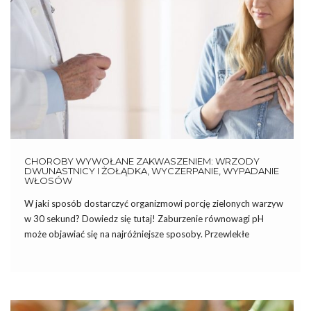
CHOROBY WYWOŁANE ZAKWASZENIEM: WRZODY
DWUNASTNICY I ŻOŁĄDKA, WYCZERPANIE, WYPADANIE
WŁOSÓW
W jaki sposób dostarczyć organizmowi porcję zielonych warzyw
w 30 sekund? Dowiedz się tutaj! Zaburzenie równowagi pH
może objawiać się na najróżniejsze sposoby. Przewlekłe
zakwaszenie przyczynia się do pojawienia się licznych chorób i
dolegliwości, m.in. choroby wrzodowej, wyczerpania, wypadania
włosów. Wrzody dwunastnicy i żołądka Choroba […]