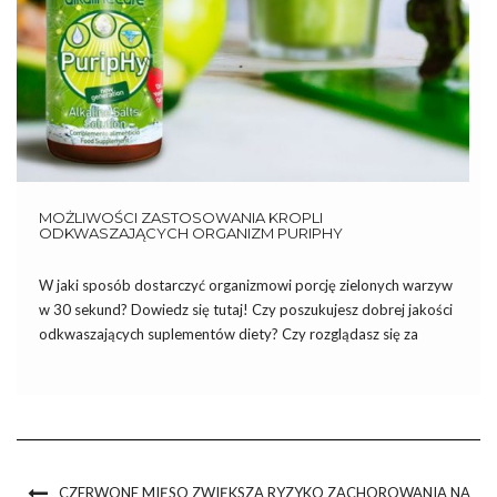
MOŻLIWOŚCI ZASTOSOWANIA KROPLI
ODKWASZAJĄCYCH ORGANIZM PURIPHY
W jaki sposób dostarczyć organizmowi porcję zielonych warzyw
w 30 sekund? Dowiedz się tutaj! Czy poszukujesz dobrej jakości
odkwaszających suplementów diety? Czy rozglądasz się za
sposobami na wzmocnienie zdrowia lub jego podreperowanie? A
może już masz krople odkwaszające organizm PuripHy i
zastanawiasz się, w jaki […]
CZERWONE MIĘSO ZWIĘKSZA RYZYKO ZACHOROWANIA NA