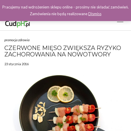
Pracujemy nad wdrożeniem sklepu online - prosimy nie składać zamówień.
Zamówienia nie będą realizowane
Dismiss
Toggl
Naviga
Facebook
promocja zdrowia
CZERWONE MIĘSO ZWIĘKSZA RYZYKO
ZACHOROWANIA NA NOWOTWORY
23 stycznia 2016