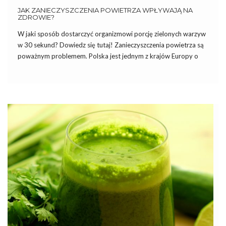
JAK ZANIECZYSZCZENIA POWIETRZA WPŁYWAJĄ NA
ZDROWIE?
W jaki sposób dostarczyć organizmowi porcję zielonych warzyw
w 30 sekund? Dowiedz się tutaj! Zanieczyszczenia powietrza są
poważnym problemem. Polska jest jednym z krajów Europy o
najbardziej zanieczyszczonym powietrzu. Jest to niemały powód
do niepokoju, zwłaszcza, że jakość powietrza znacząco wpływa
na zdrowie człowieka. Niektóre […]