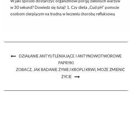
W jaki sposób dostarczyć organizmowi porcję zielonych warzyw
w 30 sekund? Dowiedz się tutaj! 1. Czy dieta „Cud pH” pomoże
osobom cierpiącym na trudną w leczeniu chorobę refluksową
przełyku? Odpowiedź: Oczywiście. Po pierwsze, trzeba
zrozumieć, że żołądek jest głównym organem alkalizującym, a
NIE trawiącym spożytą […]
DZIAŁANIE ANTYUTLENIAJĄCE I ANTYNOWOTWOROWE
PAPRYKI
ZOBACZ, JAK BADANIE ŻYWEJ KROPLI KRWI, MOŻE ZMIENIĆ
ŻYCIE