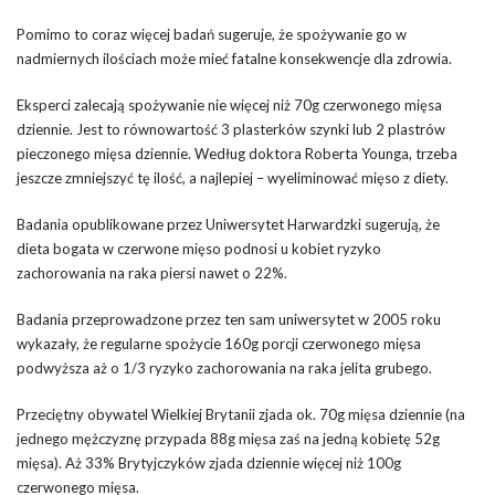
Pomimo to coraz więcej badań sugeruje, że spożywanie go w
nadmiernych ilościach może mieć fatalne konsekwencje dla zdrowia.
Eksperci zalecają spożywanie nie więcej niż 70g czerwonego mięsa
dziennie. Jest to równowartość 3 plasterków szynki lub 2 plastrów
pieczonego mięsa dziennie. Według doktora Roberta Younga, trzeba
jeszcze zmniejszyć tę ilość, a najlepiej – wyeliminować mięso z diety.
Badania opublikowane przez Uniwersytet Harwardzki sugerują, że
dieta bogata w czerwone mięso podnosi u kobiet ryzyko
zachorowania na raka piersi nawet o 22%.
Badania przeprowadzone przez ten sam uniwersytet w 2005 roku
wykazały, że regularne spożycie 160g porcji czerwonego mięsa
podwyższa aż o 1/3 ryzyko zachorowania na raka jelita grubego.
Przeciętny obywatel Wielkiej Brytanii zjada ok. 70g mięsa dziennie (na
jednego mężczyznę przypada 88g mięsa zaś na jedną kobietę 52g
mięsa). Aż 33% Brytyjczyków zjada dziennie więcej niż 100g
czerwonego mięsa.