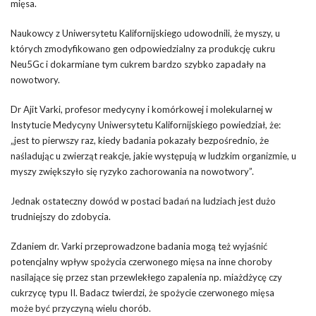
mięsa.
Naukowcy z Uniwersytetu Kalifornijskiego udowodnili, że myszy, u
których zmodyfikowano gen odpowiedzialny za produkcję cukru
Neu5Gc i dokarmiane tym cukrem bardzo szybko zapadały na
nowotwory.
Dr Ajit Varki, profesor medycyny i komórkowej i molekularnej w
Instytucie Medycyny Uniwersytetu Kalifornijskiego powiedział, że:
„jest to pierwszy raz, kiedy badania pokazały bezpośrednio, że
naśladując u zwierząt reakcje, jakie występują w ludzkim organizmie, u
myszy zwiększyło się ryzyko zachorowania na nowotwory”.
Jednak ostateczny dowód w postaci badań na ludziach jest dużo
trudniejszy do zdobycia.
Zdaniem dr. Varki przeprowadzone badania mogą też wyjaśnić
potencjalny wpływ spożycia czerwonego mięsa na inne choroby
nasilające się przez stan przewlekłego zapalenia np. miażdżycę czy
cukrzycę typu II. Badacz twierdzi, że spożycie czerwonego mięsa
może być przyczyną wielu chorób.