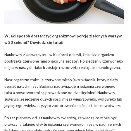
W jaki sposób dostarczyć organizmowi porcję zielonych warzyw
w 30 sekund? Dowiedz się tutaj!
Naukowcy z Uniwersytetu w Kalifornii odkryli, że ludzki organizm
postrzega czerwone mięso jako „najeźdźcę”. Po zjedzeniu czerwonego
mięsa w naszych ciałach zostaje rozpoczęta reakcja immunologiczna.
Nasz organizm traktuje czerwone mięso jako składnik, który należy
usunąć natychmiast. Badania nad związkiem jedzenia czerwonego
raka a nowotworami są prowadzone od dziesięcioleci. Naukowcy
sugerują, że jedzenie dużych ilości mięsa wieprzowego, wołowego lub
jagnięcego zwiększa ryzyko zachorowania na śmiertelne nowotwory.
Po raz pierwszy od lat naukowcy twierdzą, że wiedzą co może być
przyczyną takiego efektu jedzenia czerwonego mięsa w nadmiernych
ilościach. Ludzkie ciało traktuje czerwone mięso jako „najeźdźcę” i