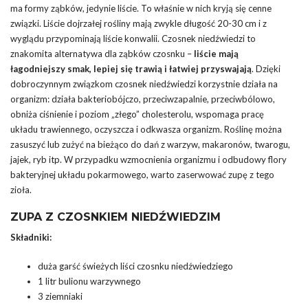
ma formy ząbków, jedynie liście. To właśnie w nich kryją się cenne
związki. Liście dojrzałej rośliny mają zwykle długość 20-30 cm i z
wyglądu przypominają liście konwalii. Czosnek niedźwiedzi to
znakomita alternatywa dla ząbków czosnku –
liście mają
łagodniejszy smak, lepiej się trawią i łatwiej przyswajają
. Dzięki
dobroczynnym związkom czosnek niedźwiedzi korzystnie działa na
organizm: działa bakteriobójczo, przeciwzapalnie, przeciwbólowo,
obniża ciśnienie i poziom „złego” cholesterolu, wspomaga pracę
układu trawiennego, oczyszcza i odkwasza organizm. Roślinę można
zasuszyć lub zużyć na bieżąco do dań z warzyw, makaronów, twarogu,
jajek, ryb itp. W przypadku wzmocnienia organizmu i odbudowy flory
bakteryjnej układu pokarmowego, warto zaserwować zupę z tego
zioła.
ZUPA Z CZOSNKIEM NIEDŹWIEDZIM
Składniki:
duża garść świeżych liści czosnku niedźwiedziego
1 litr bulionu warzywnego
3 ziemniaki