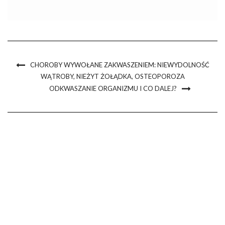
zdrowotnych. Zielarze wiedzą, że to nie pozorne zioło jest w
stanie pomóc osobom cierpiącym na anemię, alergię, choroby
reumatyczne, […]
CHOROBY WYWOŁANE ZAKWASZENIEM: NIEWYDOLNOŚĆ
WĄTROBY, NIEŻYT ŻOŁĄDKA, OSTEOPOROZA
ODKWASZANIE ORGANIZMU I CO DALEJ?