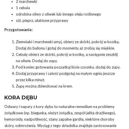
2 marchewki
1 cebula
odrobina oliwy z oliwek lub innego oleju roślinnego
sól, pieprz, ulubione przyprawy
Przygotowanie:
Ziemniaki i marchewki umyj, obierz ze skórki, pokrój w kostkę.
Dodaj do bulionu i gotuj do momentu aż zrobią się miękkie.
Cebulę obierz ze skórki, pokrój w kostkę, a następnie zeszklij
na oliwie. Dodaj do zupy.
Pod koniec gotowania poszatkuj liście czosnku, dodaj do zupy.
Dodaj przyprawy i całość podgotuj na małym ogniu jeszcze
przez kilka minut.
Zupę można zblendować na krem.
KORA DĘBU
Odwary i napary z kory dębu to naturalne remedium na problemy
żołądkowe (np. biegunka, nieżyt żołądka, zespół jelita drażliwego),
hemoroidy, nadpotliwość, stany zapalne gardła, niektóre choroby
skóry, odmrożenia. Wyciąg z tego składnika znajduje zastosowanie