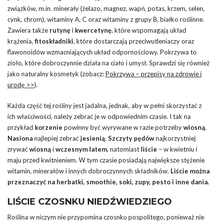
związków, m.in. minerały (żelazo, magnez, wapń, potas, krzem, selen,
cynk, chrom), witaminy A, C oraz witaminy z grupy B, białko roślinne.
Zawiera także
rutynę
i
kwercetynę
, które wspomagają układ
krążenia,
fitoskładniki
, które dostarczają przeciwutleniaczy oraz
flawonoidów wzmacniających układ odpornościowy. Pokrzywa to
zioło, które dobroczynnie działa na ciało i umysł. Sprawdzi się również
jako naturalny kosmetyk (zobacz:
Pokrzywa – przepisy na zdrowie i
urodę >>
).
Każda część tej rośliny jest jadalna, jednak, aby w pełni skorzystać z
ich właściwości, należy zebrać je w odpowiednim czasie. I tak na
przykład
korzenie
powinny być wyrywane w razie potrzeby
wiosną
.
Nasiona
najlepiej zebrać
jesienią
.
Szczyty pędów
najkorzystniej
zrywać
wiosną
i
wczesnym latem
, natomiast
liście
– w kwietniu i
maju przed kwitnieniem. W tym czasie posiadają największe stężenie
witamin, minerałów i innych dobroczynnych składników.
Liście można
przeznaczyć na herbatki, smoothie, soki, zupy, pesto i inne dania.
LIŚCIE CZOSNKU NIEDŹWIEDZIEGO
Roślina w niczym nie przypomina czosnku pospolitego, ponieważ nie