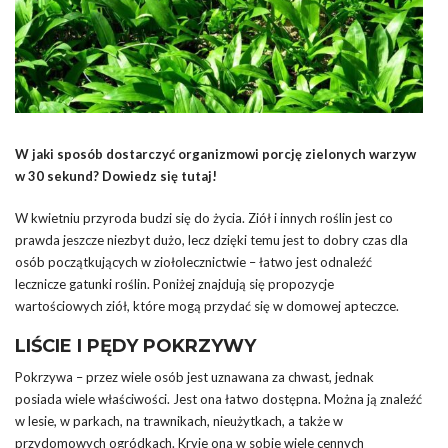
W jaki sposób dostarczyć organizmowi porcję zielonych warzyw
w 30 sekund? Dowiedz się tutaj!
W kwietniu przyroda budzi się do życia. Ziół i innych roślin jest co
prawda jeszcze niezbyt dużo, lecz dzięki temu jest to dobry czas dla
osób początkujących w ziołolecznictwie – łatwo jest odnaleźć
lecznicze gatunki roślin. Poniżej znajdują się propozycje
wartościowych ziół, które mogą przydać się w domowej apteczce.
LIŚCIE I PĘDY POKRZYWY
Pokrzywa – przez wiele osób jest uznawana za chwast, jednak
posiada wiele właściwości. Jest ona łatwo dostępna. Można ją znaleźć
w lesie, w parkach, na trawnikach, nieużytkach, a także w
przydomowych ogródkach. Kryje ona w sobie wiele cennych