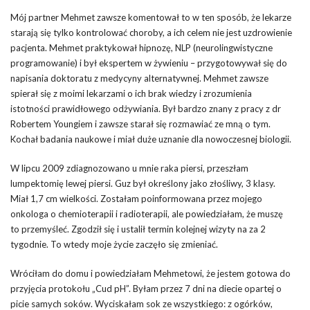
Mój partner Mehmet zawsze komentował to w ten sposób, że lekarze
starają się tylko kontrolować choroby, a ich celem nie jest uzdrowienie
pacjenta. Mehmet praktykował hipnozę, NLP (neurolingwistyczne
programowanie) i był ekspertem w żywieniu – przygotowywał się do
napisania doktoratu z medycyny alternatywnej. Mehmet zawsze
spierał się z moimi lekarzami o ich brak wiedzy i zrozumienia
istotności prawidłowego odżywiania. Był bardzo znany z pracy z dr
Robertem Youngiem i zawsze starał się rozmawiać ze mną o tym.
Kochał badania naukowe i miał duże uznanie dla nowoczesnej biologii.
W lipcu 2009 zdiagnozowano u mnie raka piersi, przeszłam
lumpektomię lewej piersi. Guz był określony jako złośliwy, 3 klasy.
Miał 1,7 cm wielkości. Zostałam poinformowana przez mojego
onkologa o chemioterapii i radioterapii, ale powiedziałam, że muszę
to przemyśleć. Zgodził się i ustalił termin kolejnej wizyty na za 2
tygodnie. To wtedy moje życie zaczęło się zmieniać.
Wróciłam do domu i powiedziałam Mehmetowi, że jestem gotowa do
przyjęcia protokołu „Cud pH”. Byłam przez 7 dni na diecie opartej o
picie samych soków. Wyciskałam sok ze wszystkiego: z ogórków,