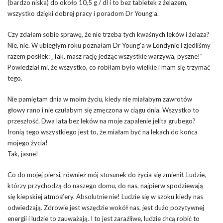
(bardzo niska) do około 10,5 g / dl i to bez tabletek z żelazem,
wszystko dzięki dobrej pracy i poradom Dr Young’a.
Czy zdałam sobie sprawę, że nie trzeba tych kwaśnych leków i żelaza?
Nie, nie. W ubiegłym roku poznałam Dr Young’a w Londynie i zjedliśmy
razem posiłek: „Tak, masz rację jedząc wszystkie warzywa, pyszne!”
Powiedział mi, że wszystko, co robiłam było wielkie i mam się trzymać
tego.
Nie pamiętam dnia w moim życiu, kiedy nie miałabym zawrotów
głowy rano i nie czułabym się zmęczona w ciągu dnia. Wszystko to
przeszłość. Dwa lata bez leków na moje zapalenie jelita grubego?
Ironią tego wszystkiego jest to, że miałam być na lekach do końca
mojego życia!
Tak, jasne!
Co do mojej piersi, również mój stosunek do życia się zmienił. Ludzie,
którzy przychodzą do naszego domu, do nas, najpierw spodziewają
się kiepskiej atmosfery. Absolutnie nie! Ludzie się w szoku kiedy nas
odwiedzają. Zdrowie jest wszędzie wokół nas, jest dużo pozytywnej
energii i ludzie to zauważają. I to jest zaraźliwe, ludzie chcą robić to