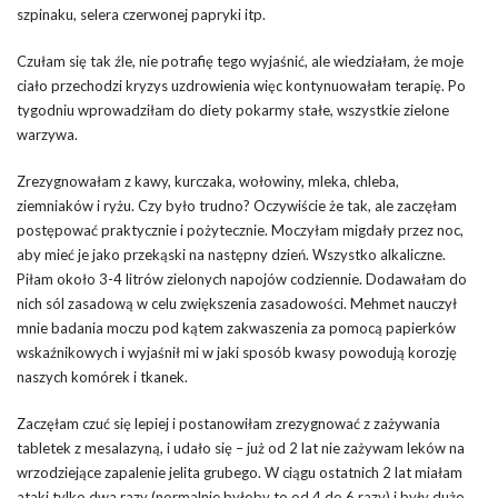
szpinaku, selera czerwonej papryki itp.
Czułam się tak źle, nie potrafię tego wyjaśnić, ale wiedziałam, że moje
ciało przechodzi kryzys uzdrowienia więc kontynuowałam terapię. Po
tygodniu wprowadziłam do diety pokarmy stałe, wszystkie zielone
warzywa.
Zrezygnowałam z kawy, kurczaka, wołowiny, mleka, chleba,
ziemniaków i ryżu. Czy było trudno? Oczywiście że tak, ale zaczęłam
postępować praktycznie i pożytecznie. Moczyłam migdały przez noc,
aby mieć je jako przekąski na następny dzień. Wszystko alkaliczne.
Piłam około 3-4 litrów zielonych napojów codziennie. Dodawałam do
nich sól zasadową w celu zwiększenia zasadowości. Mehmet nauczył
mnie badania moczu pod kątem zakwaszenia za pomocą papierków
wskaźnikowych i wyjaśnił mi w jaki sposób kwasy powodują korozję
naszych komórek i tkanek.
Zaczęłam czuć się lepiej i postanowiłam zrezygnować z zażywania
tabletek z mesalazyną, i udało się – już od 2 lat nie zażywam leków na
wrzodziejące zapalenie jelita grubego. W ciągu ostatnich 2 lat miałam
ataki tylko dwa razy (normalnie byłoby to od 4 do 6 razy) i były dużo