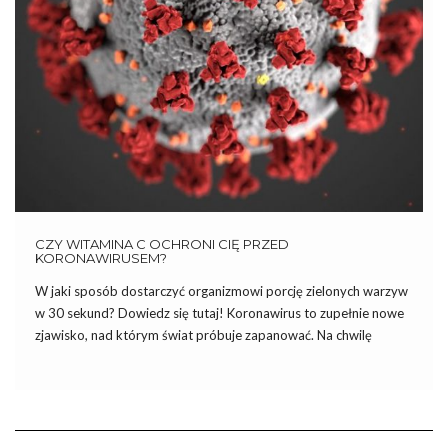
CZY WITAMINA C OCHRONI CIĘ PRZED
KORONAWIRUSEM?
W jaki sposób dostarczyć organizmowi porcję zielonych warzyw
w 30 sekund? Dowiedz się tutaj! Koronawirus to zupełnie nowe
zjawisko, nad którym świat próbuje zapanować. Na chwilę
obecną niewiele wiemy o tym wirusie, a podjęte środki
bezpieczeństwa, takie jak zamykanie granic i praktycznie
wszystkich punktów handlowo-usługowych […]