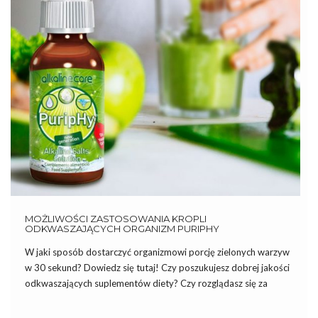
MOŻLIWOŚCI ZASTOSOWANIA KROPLI
ODKWASZAJĄCYCH ORGANIZM PURIPHY
W jaki sposób dostarczyć organizmowi porcję zielonych warzyw
w 30 sekund? Dowiedz się tutaj! Czy poszukujesz dobrej jakości
odkwaszających suplementów diety? Czy rozglądasz się za
sposobami na wzmocnienie zdrowia lub jego podreperowanie? A
może już masz krople odkwaszające organizm PuripHy i