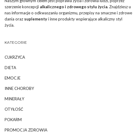
Naszym głównym celem jest poprawa życia i zdrowia ludzi, poprzez
szerzenie koncepcji
alkalicznego i zdrowego stylu życia
. Znajdziesz u
nas informacje o odkwaszaniu organizmu, przepisy na smaczne i zdrowe
dania oraz
suplementy
i inne produkty wspierające alkaliczny styl
życia.
KATEGORIE
CUKRZYCA
DIETA
EMOCJE
INNE CHOROBY
MINERAŁY
OTYŁOŚĆ
POKARM
PROMOCJA ZDROWIA