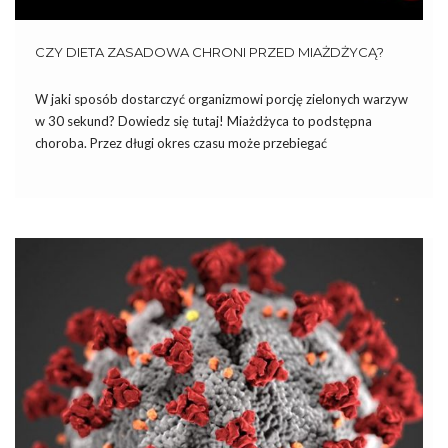
CZY DIETA ZASADOWA CHRONI PRZED MIAŻDŻYCĄ?
W jaki sposób dostarczyć organizmowi porcję zielonych warzyw
w 30 sekund? Dowiedz się tutaj! Miażdżyca to podstępna
choroba. Przez długi okres czasu może przebiegać
bezobjawowo, charakterystyczne dolegliwości pojawiają się
dopiero z biegiem lat i z dalszym postępem choroby. Według
kardiologów miażdżycy i innym chorobom krążeniowym […]