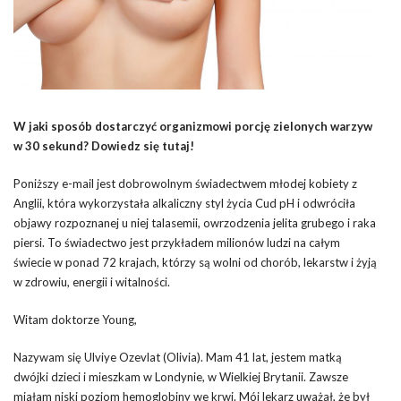
W jaki sposób dostarczyć organizmowi porcję zielonych warzyw
w 30 sekund? Dowiedz się tutaj!
Poniższy e-mail jest dobrowolnym świadectwem młodej kobiety z
Anglii, która wykorzystała alkaliczny styl życia Cud pH i odwróciła
objawy rozpoznanej u niej talasemii, owrzodzenia jelita grubego i raka
piersi. To świadectwo jest przykładem milionów ludzi na całym
świecie w ponad 72 krajach, którzy są wolni od chorób, lekarstw i żyją
w zdrowiu, energii i witalności.
Witam doktorze Young,
Nazywam się Ulviye Ozevlat (Olivia). Mam 41 lat, jestem matką
dwójki dzieci i mieszkam w Londynie, w Wielkiej Brytanii. Zawsze
miałam niski poziom hemoglobiny we krwi. Mój lekarz uważał, że był