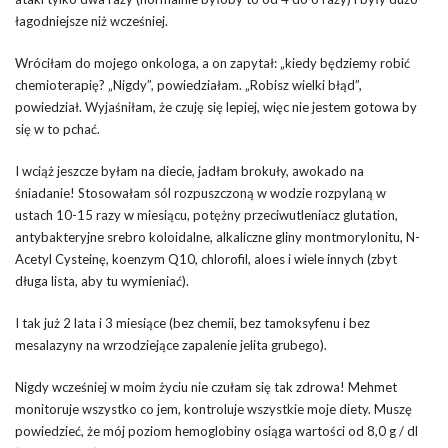
łagodniejsze niż wcześniej.
Wróciłam do mojego onkologa, a on zapytał: „kiedy będziemy robić
chemioterapię? „Nigdy”, powiedziałam. „Robisz wielki błąd”,
powiedział. Wyjaśniłam, że czuję się lepiej, więc nie jestem gotowa by
się w to pchać.
I wciąż jeszcze byłam na diecie, jadłam brokuły, awokado na
śniadanie! Stosowałam sól rozpuszczoną w wodzie rozpylaną w
ustach 10-15 razy w miesiącu, potężny przeciwutleniacz glutation,
antybakteryjne srebro koloidalne, alkaliczne gliny montmorylonitu, N-
Acetyl Cysteinę, koenzym Q10, chlorofil, aloes i wiele innych (zbyt
długa lista, aby tu wymieniać).
I tak już 2 lata i 3 miesiące (bez chemii, bez tamoksyfenu i bez
mesalazyny na wrzodziejące zapalenie jelita grubego).
Nigdy wcześniej w moim życiu nie czułam się tak zdrowa! Mehmet
monitoruje wszystko co jem, kontroluje wszystkie moje diety. Muszę
powiedzieć, że mój poziom hemoglobiny osiąga wartości od 8,0 g / dl