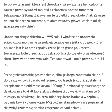
to objaw talasemii, która jest chorobą krwi związaną z hemoglobiną i
zawsze przepisywał mi tabletki z żelazem w postaci fumaranu
żelazawego, 210mg. Zażywałam te tabletki przez około 7 lat. Zawsze
czułam się bardzo zmęczona, miałam zawroty głowy i chciało mi się
spać przez cały dzień.
Urodziłam drugie dziecko w 1995 roku i wkrótce po urodzeniu
zdiagnozowano u mnie wrzodziejące zapalenie jelita grubego, które
opisane jest jako stan zapalny części jelita grubego, któremu
towarzyszą bóle brzucha, potrzeba pójścia do toalety oraz obecność
śluzu i krwi w oddawanym kale. Ten stan trwał u mnie przez około 14
lat.
Przeciętnie wrzodziejące zapalenie jelita grubego zaostrzało się od 2
do 3 razy w roku i trwało od jednego do trzech tygodni. Zostały mi
przepisane tabletki Mesalazyna 400 mg (5-aminosalicylowe),wstępne
dawkowanie to 4 -8 tabletek w zależności od wagi. Musiałam co 6
miesięcy mieć wizytę u lekarza, mieć regularne badania w szpitalu,
badania krwi i kolonoskopię. Mój ogólny stan zdrowia nie poprawiał
się, wciąż czułam się bardzo zmęczona całymi dniami.