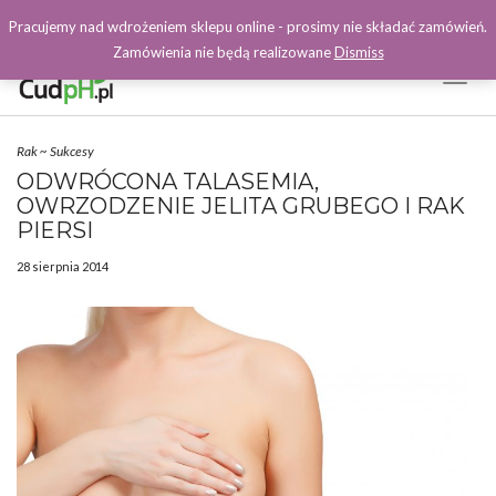
Pracujemy nad wdrożeniem sklepu online - prosimy nie składać zamówień.
Zamówienia nie będą realizowane
Dismiss
Toggl
Naviga
Facebook
Rak
~
Sukcesy
ODWRÓCONA TALASEMIA,
OWRZODZENIE JELITA GRUBEGO I RAK
PIERSI
28 sierpnia 2014