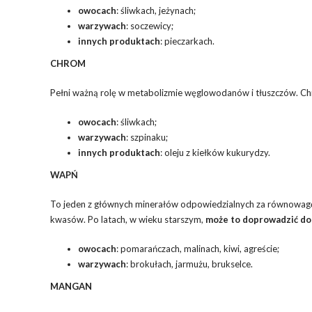
owocach
: śliwkach, jeżynach;
warzywach
: soczewicy;
innych produktach
: pieczarkach.
CHROM
Pełni ważną rolę w metabolizmie węglowodanów i tłuszczów. Ch
owocach
: śliwkach;
warzywach
: szpinaku;
innych produktach
: oleju z kiełków kukurydzy.
WAPŃ
To jeden z głównych minerałów odpowiedzialnych za równowagę
kwasów. Po latach, w wieku starszym,
może to doprowadzić do
owocach
: pomarańczach, malinach, kiwi, agreście;
warzywach
: brokułach, jarmużu, brukselce.
MANGAN