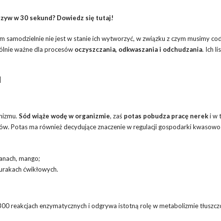
zyw w 30 sekund? Dowiedz się tutaj!
 samodzielnie nie jest w stanie ich wytworzyć, w związku z czym musimy cod
gólnie ważne dla procesów
oczyszczania, odkwaszania i odchudzania
. Ich li
M
nizmu.
Sód wiąże wodę w organizmie
, zaś
potas pobudza pracę nerek
i w 
. Potas ma również decydujące znaczenie w regulacji gospodarki kwasowo
nanach, mango;
burakach ćwikłowych.
300 reakcjach enzymatycznych i odgrywa istotną rolę w metabolizmie tłuszcz