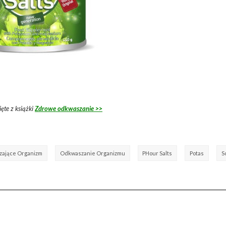
ęte z książki
Zdrowe odkwaszanie >>
zające Organizm
Odkwaszanie Organizmu
PHour Salts
Potas
S