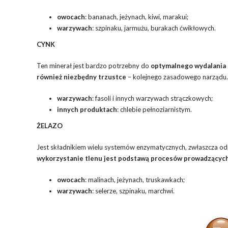
owocach
: bananach, jeżynach, kiwi, marakui;
warzywach
: szpinaku, jarmużu, burakach ćwikłowych.
CYNK
Ten minerał jest bardzo potrzebny do
optymalnego wydalania
również niezbędny trzustce
– kolejnego zasadowego narządu. 
warzywach
: fasoli i innych warzywach strączkowych;
innych produktach
: chlebie pełnoziarnistym.
ŻELAZO
Jest składnikiem wielu systemów enzymatycznych, zwłaszcza od
wykorzystanie tlenu jest podstawą procesów prowadzącyc
owocach
: malinach, jeżynach, truskawkach;
warzywach
: selerze, szpinaku, marchwi.