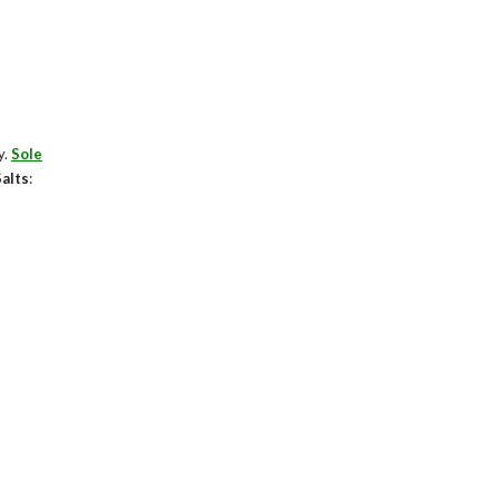
y.
Sole
alts
: