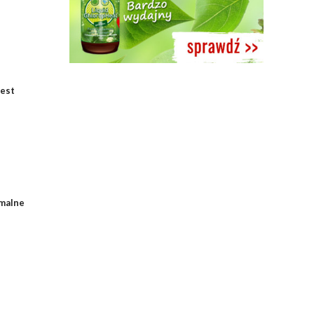
Jest
malne