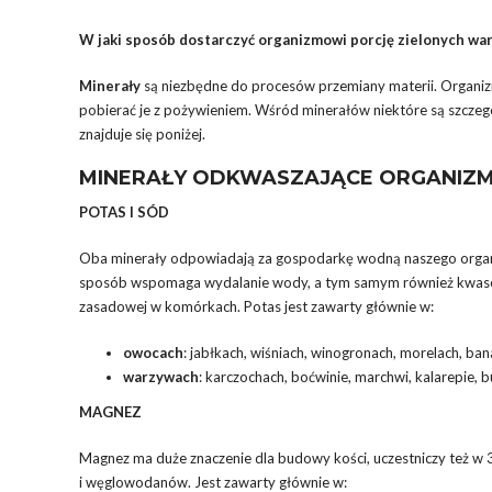
W jaki sposób dostarczyć organizmowi porcję zielonych war
Minerały
są niezbędne do procesów przemiany materii. Organizm
pobierać je z pożywieniem. Wśród minerałów niektóre są szcze
znajduje się poniżej.
MINERAŁY ODKWASZAJĄCE ORGANIZ
POTAS I SÓD
Oba minerały odpowiadają za gospodarkę wodną naszego orga
sposób wspomaga wydalanie wody, a tym samym również kwasów
zasadowej w komórkach. Potas jest zawarty głównie w:
owocach
: jabłkach, wiśniach, winogronach, morelach, ba
warzywach
: karczochach, boćwinie, marchwi, kalarepie, 
MAGNEZ
Magnez ma duże znaczenie dla budowy kości, uczestniczy też w 
i węglowodanów. Jest zawarty głównie w: