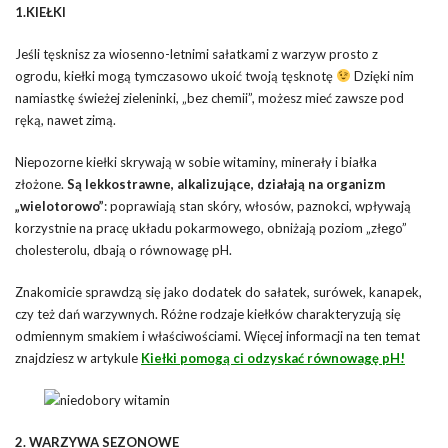
1.KIEŁKI
Jeśli tęsknisz za wiosenno-letnimi sałatkami z warzyw prosto z
ogrodu, kiełki mogą tymczasowo ukoić twoją tęsknotę
Dzięki nim
namiastkę świeżej zieleninki, „bez chemii”, możesz mieć zawsze pod
ręką, nawet zimą.
Niepozorne kiełki skrywają w sobie witaminy, minerały i białka
złożone.
Są lekkostrawne, alkalizujące, działają na organizm
„wielotorowo”
: poprawiają stan skóry, włosów, paznokci, wpływają
korzystnie na pracę układu pokarmowego, obniżają poziom „złego”
cholesterolu, dbają o równowagę pH.
Znakomicie sprawdzą się jako dodatek do sałatek, surówek, kanapek,
czy też dań warzywnych. Różne rodzaje kiełków charakteryzują się
odmiennym smakiem i właściwościami. Więcej informacji na ten temat
znajdziesz w artykule
Kiełki pomogą ci odzyskać równowagę pH!
2. WARZYWA SEZONOWE