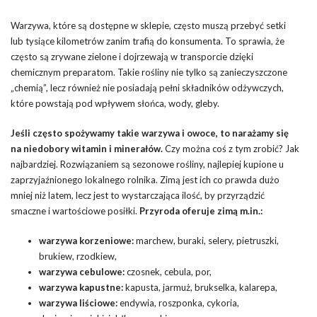
Warzywa, które są dostępne w sklepie, często muszą przebyć setki
lub tysiące kilometrów zanim trafią do konsumenta. To sprawia, że
często są zrywane zielone i dojrzewają w transporcie dzięki
chemicznym preparatom. Takie rośliny nie tylko są zanieczyszczone
„chemią”, lecz również nie posiadają pełni składników odżywczych,
które powstają pod wpływem słońca, wody, gleby.
Jeśli często spożywamy takie warzywa i owoce, to narażamy się
na niedobory witamin i minerałów.
Czy można coś z tym zrobić? Jak
najbardziej. Rozwiązaniem są sezonowe rośliny, najlepiej kupione u
zaprzyjaźnionego lokalnego rolnika. Zimą jest ich co prawda dużo
mniej niż latem, lecz jest to wystarczająca ilość, by przyrządzić
smaczne i wartościowe posiłki.
Przyroda oferuje zimą m.in.:
warzywa korzeniowe:
marchew, buraki, selery, pietruszki,
brukiew, rzodkiew,
warzywa cebulowe:
czosnek, cebula, por,
warzywa kapustne:
kapusta, jarmuż, brukselka, kalarepa,
warzywa liściowe:
endywia, roszponka, cykoria,