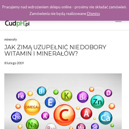
Pracujemy nad wdrożeniem sklepu online - prosimy nie składać zamówień.
Zamówienia nie będą realizowane
Dismiss
Toggl
Naviga
Facebook
minerały
JAK ZIMĄ UZUPEŁNIĆ NIEDOBORY
WITAMIN I MINERAŁÓW?
8 lutego 2019