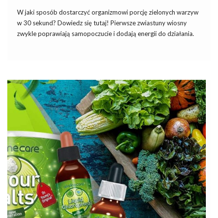
W jaki sposób dostarczyć organizmowi porcję zielonych warzyw
w 30 sekund? Dowiedz się tutaj! Pierwsze zwiastuny wiosny
zwykle poprawiają samopoczucie i dodają energii do działania.
Niestety część z nas w tym czasie odczuwa zmęczenie i inne
uciążliwe dolegliwości. Jest to tzw. wiosenne przesilenie lub
syndrom […]