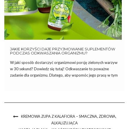
JAKIE KORZYŚCI DAJE PRZYJMOWANIE SUPLEMENTÓW
PODCZAS ODKWASZANIA ORGANIZMU?
W jaki sposób dostarczyć organizmowi porcję zielonych warzyw
w 30 sekund? Dowiedz się tutaj! Odkwaszanie to poważne
zadanie dla organizmu. Dlatego, aby wspomóc jego pracę w tym
czasie, warto przyjmować dobrej jakości suplementy diety.
Dzięki nim organizm będzie miał łatwiejsze zadanie w
neutralizacji kwasów i […]
KREMOWA ZUPA Z KALAFIORA – SMACZNA, ZDROWA,
ALKALIZUJĄCA