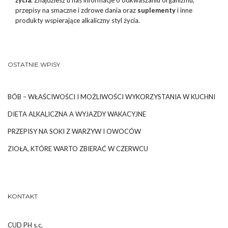
życia
. Znajdziesz u nas informacje o odkwaszaniu organizmu,
przepisy na smaczne i zdrowe dania oraz
suplementy
i inne
produkty wspierające alkaliczny styl życia.
OSTATNIE WPISY
BÓB – WŁAŚCIWOŚCI I MOŻLIWOŚCI WYKORZYSTANIA W KUCHNI
DIETA ALKALICZNA A WYJAZDY WAKACYJNE
PRZEPISY NA SOKI Z WARZYW I OWOCÓW
ZIOŁA, KTÓRE WARTO ZBIERAĆ W CZERWCU
KONTAKT
CUD PH s.c.