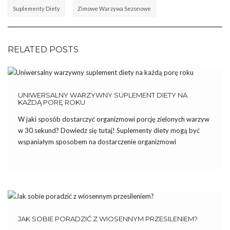
Suplementy Diety
Zimowe Warzywa Sezonowe
RELATED POSTS
UNIWERSALNY WARZYWNY SUPLEMENT DIETY NA
KAŻDĄ PORĘ ROKU
W jaki sposób dostarczyć organizmowi porcję zielonych warzyw
w 30 sekund? Dowiedz się tutaj! Suplementy diety mogą być
wspaniałym sposobem na dostarczenie organizmowi
niezbędnych składników. Warto jednak stosować je z głową
(zobacz: Czy warto stosować suplementy diety). Zasada im
więcej tym lepiej w tym przypadku […]
JAK SOBIE PORADZIĆ Z WIOSENNYM PRZESILENIEM?