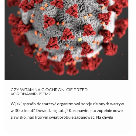
CZY WITAMINA C OCHRONI CIĘ PRZED
KORONAWIRUSEM?
W jaki sposób dostarczyć organizmowi porcję zielonych warzyw
w 30 sekund? Dowiedz się tutaj! Koronawirus to zupełnie nowe
zjawisko, nad którym świat próbuje zapanować. Na chwilę
obecną niewiele wiemy o tym wirusie, a podjęte środki
bezpieczeństwa, takie jak zamykanie granic i praktycznie