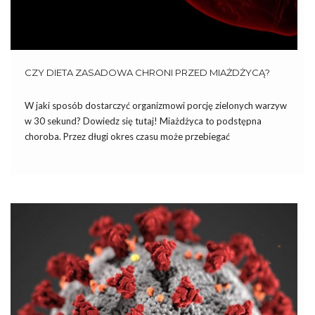
CZY DIETA ZASADOWA CHRONI PRZED MIAŻDŻYCĄ?
W jaki sposób dostarczyć organizmowi porcję zielonych warzyw
w 30 sekund? Dowiedz się tutaj! Miażdżyca to podstępna
choroba. Przez długi okres czasu może przebiegać
bezobjawowo, charakterystyczne dolegliwości pojawiają się
dopiero z biegiem lat i z dalszym postępem choroby. Według
kardiologów miażdżycy i innym chorobom krążeniowym […]