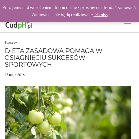
Pracujemy nad wdrożeniem sklepu online - prosimy nie składać zamówień.
Zamówienia nie będą realizowane
Dismiss
Toggl
Naviga
Facebook
Sukcesy
DIETA ZASADOWA POMAGA W
OSIĄGNIĘCIU SUKCESÓW
SPORTOWYCH
18 maja 2016