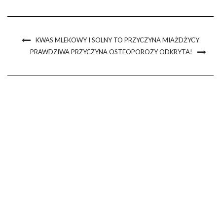
wszystkich punktów handlowo-usługowych […]
KWAS MLEKOWY I SOLNY TO PRZYCZYNA MIAŻDŻYCY
PRAWDZIWA PRZYCZYNA OSTEOPOROZY ODKRYTA!