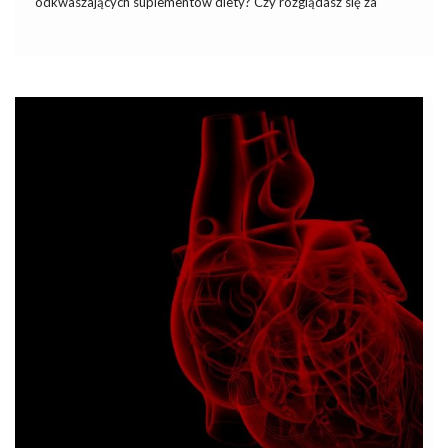
odkwaszających suplementów diety? Czy rozglądasz się za
sposobami na wzmocnienie zdrowia lub jego podreperowanie? A
może już masz krople odkwaszające organizm PuripHy i
zastanawiasz się, w jaki […]