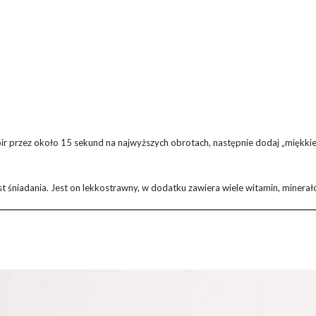
r przez około 15 sekund na najwyższych obrotach, następnie dodaj „miękkie” s
st śniadania. Jest on lekkostrawny, w dodatku zawiera wiele witamin, minerałó