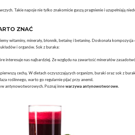
zych. Takie napoje nie tylko znakomicie gaszą pragnienie i uzupełniają niedo
WARTO ZNAĆ
emy witaminy, minerały, błonnik, betainę i betaninę. Doskonała kompozycja
 układów i organów. Sok z buraka:
óre interesuje nas najbardziej. Ze względu na zawartość minerałów zasadotwó
 z pierwszą cechą. W dietach oczyszczających organizm, buraki oraz sok z bur
aza roślinnego, warto go regularnie pijać przy anemii.
rzyw antynowotworowych. Poznaj inne
warzywa antynowotworowe
.