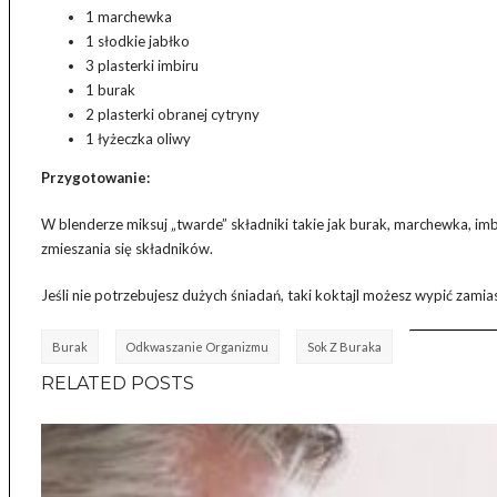
1 marchewka
1 słodkie jabłko
3 plasterki imbiru
1 burak
2 plasterki obranej cytryny
1 łyżeczka oliwy
Przygotowanie:
W blenderze miksuj „twarde” składniki takie jak burak, marchewka, imbi
zmieszania się składników.
Jeśli nie potrzebujesz dużych śniadań, taki koktajl możesz wypić zamia
Burak
Odkwaszanie Organizmu
Sok Z Buraka
RELATED POSTS