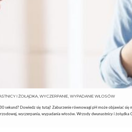
NICY I ŻOŁĄDKA, WYCZERPANIE, WYPADANIE WŁOSÓW
30 sekund? Dowiedz się tutaj! Zaburzenie równowagi pH może objawiać się n
oby wrzodowej, wyczerpania, wypadania włosów. Wrzody dwunastnicy i żołądka 