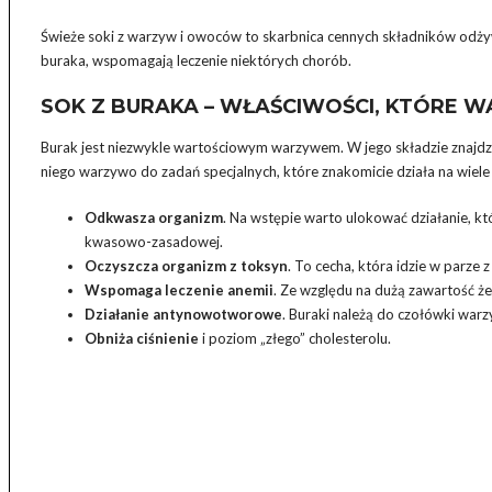
Świeże soki z warzyw i owoców to skarbnica cennych składników odżywc
buraka, wspomagają leczenie niektórych chorób.
SOK Z BURAKA – WŁAŚCIWOŚCI, KTÓRE 
Burak jest niezwykle wartościowym warzywem. W jego składzie znajdzi
niego warzywo do zadań specjalnych, które znakomicie działa na wiele
Odkwasza organizm
. Na wstępie warto ulokować działanie, kt
kwasowo-zasadowej.
Oczyszcza organizm z toksyn
. To cecha, która idzie w parze
Wspomaga leczenie anemii
. Ze względu na dużą zawartość żel
Działanie antynowotworowe
. Buraki należą do czołówki wa
Obniża ciśnienie
i poziom „złego” cholesterolu.