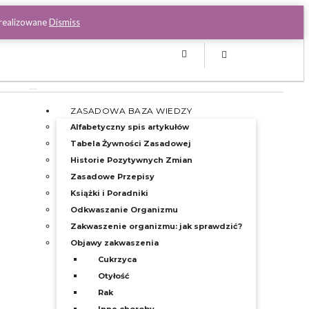
 realizowane
Dismiss
Facebook
Toggle
Navigation
ZASADOWA BAZA WIEDZY
Alfabetyczny spis artykułów
Tabela Żywności Zasadowej
Historie Pozytywnych Zmian
Zasadowe Przepisy
Książki i Poradniki
Odkwaszanie Organizmu
Zakwaszenie organizmu: jak sprawdzić?
Objawy zakwaszenia
Cukrzyca
Otyłość
Rak