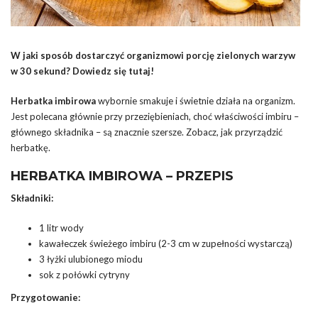
W jaki sposób dostarczyć organizmowi porcję zielonych warzyw
w 30 sekund? Dowiedz się tutaj!
Herbatka imbirowa
wybornie smakuje i świetnie działa na organizm.
Jest polecana głównie przy przeziębieniach, choć właściwości imbiru –
głównego składnika – są znacznie szersze. Zobacz, jak przyrządzić
herbatkę.
HERBATKA IMBIROWA – PRZEPIS
Składniki:
1 litr wody
kawałeczek świeżego imbiru (2-3 cm w zupełności wystarczą)
3 łyżki ulubionego miodu
sok z połówki cytryny
Przygotowanie: