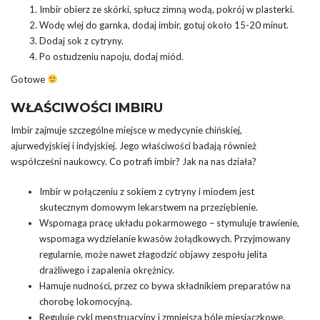
Imbir obierz ze skórki, spłucz zimną wodą, pokrój w plasterki.
Wodę wlej do garnka, dodaj imbir, gotuj około 15-20 minut.
Dodaj sok z cytryny.
Po ostudzeniu napoju, dodaj miód.
Gotowe
WŁAŚCIWOŚCI IMBIRU
Imbir zajmuje szczególne miejsce w medycynie chińskiej,
ajurwedyjskiej i indyjskiej. Jego właściwości badają również
współcześni naukowcy. Co potrafi imbir? Jak na nas działa?
Imbir w połączeniu z sokiem z cytryny i miodem jest
skutecznym domowym lekarstwem na przeziębienie.
Wspomaga pracę układu pokarmowego – stymuluje trawienie,
wspomaga wydzielanie kwasów żołądkowych. Przyjmowany
regularnie, może nawet złagodzić objawy zespołu jelita
drażliwego i zapalenia okrężnicy.
Hamuje nudności, przez co bywa składnikiem preparatów na
chorobę lokomocyjną.
Reguluje cykl menstruacyjny i zmniejsza bóle miesiączkowe.