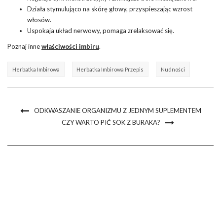
Działa stymulująco na skórę głowy, przyspieszając wzrost
włosów.
Uspokaja układ nerwowy, pomaga zrelaksować się.
Poznaj inne
właściwości imbiru
.
Herbatka Imbirowa
Herbatka Imbirowa Przepis
Nudności
ODKWASZANIE ORGANIZMU Z JEDNYM SUPLEMENTEM
CZY WARTO PIĆ SOK Z BURAKA?