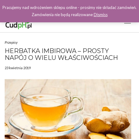
Pracujemy nad wdrożeniem sklepu online - prosimy nie składać zamówień.
Zamówienia nie będą realizowane
Dismiss
Toggl
Naviga
Facebook
Przepisy
HERBATKA IMBIROWA – PROSTY
NAPÓJ O WIELU WŁAŚCIWOŚCIACH
23 kwietnia 2019