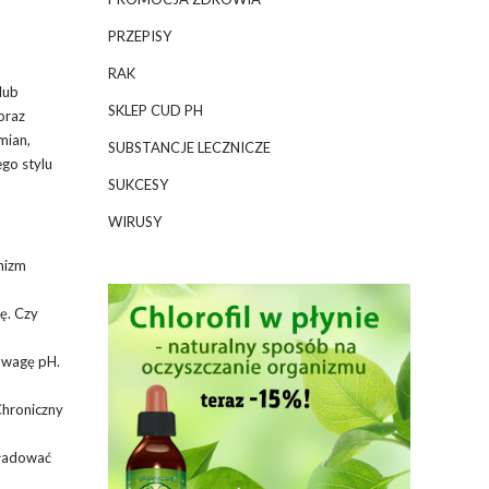
PRZEPISY
RAK
lub
SKLEP CUD PH
oraz
mian,
SUBSTANCJE LECZNICZE
go stylu
SUKCESY
WIRUSY
nizm
ę. Czy
owagę pH.
Chroniczny
aładować