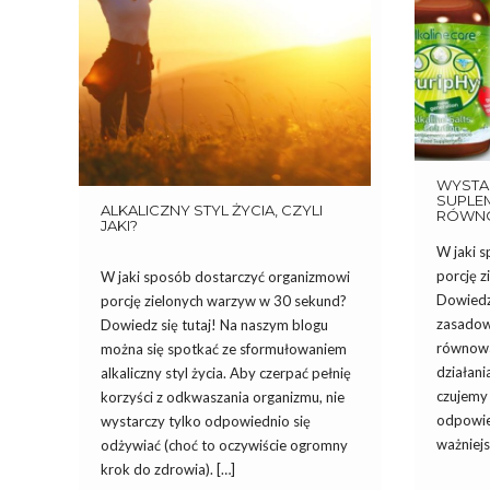
WYSTAR
SUPLE
ALKALICZNY STYL ŻYCIA, CZYLI
RÓWN
JAKI?
W jaki 
porcję 
W jaki sposób dostarczyć organizmowi
Dowiedz 
porcję zielonych warzyw w 30 sekund?
zasadowe
Dowiedz się tutaj! Na naszym blogu
równowa
można się spotkać ze sformułowaniem
działani
alkaliczny styl życia. Aby czerpać pełnię
czujemy
korzyści z odkwaszania organizmu, nie
odpowie
wystarczy tylko odpowiednio się
ważniejs
odżywiać (choć to oczywiście ogromny
krok do zdrowia). […]