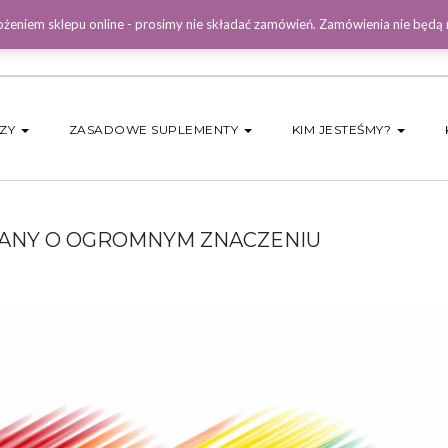
żeniem sklepu online - prosimy nie składać zamówień. Zamówienia nie będą
DZY
ZASADOWE SUPLEMENTY
KIM JESTEŚMY?
IANY O OGROMNYM ZNACZENIU