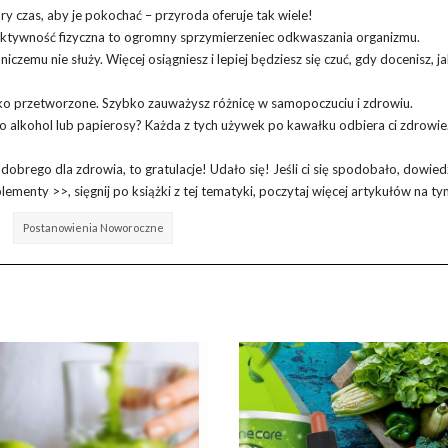
bry czas, aby je pokochać – przyroda oferuje tak wiele!
aktywność fizyczna to ogromny sprzymierzeniec odkwaszania organizmu.
iczemu nie służy. Więcej osiągniesz i lepiej będziesz się czuć, gdy docenisz, j
oko przetworzone. Szybko zauważysz różnicę w samopoczuciu i zdrowiu.
po alkohol lub papierosy? Każda z tych używek po kawałku odbiera ci zdrowie
ś dobrego dla zdrowia, to gratulacje! Udało się! Jeśli ci się spodobało, dowied
uplementy >>
, sięgnij po książki z tej tematyki, poczytaj więcej artykułów na t
Postanowienia Noworoczne