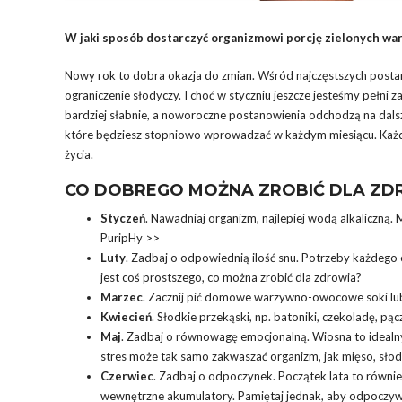
W jaki sposób dostarczyć organizmowi porcję zielonych war
Nowy rok to dobra okazja do zmian. Wśród najczęstszych posta
ograniczenie słodyczy. I choć w styczniu jeszcze jesteśmy pełni
bardziej słabnie, a noworoczne postanowienia odchodzą na dal
które będziesz stopniowo wprowadzać w każdym miesiącu. Każdy 
życia.
CO DOBREGO MOŻNA ZROBIĆ DLA ZD
Styczeń
. Nawadniaj organizm, najlepiej wodą alkaliczną
PuripHy >>
Luty
. Zadbaj o odpowiednią ilość snu. Potrzeby każdego o
jest coś prostszego, co można zrobić dla zdrowia?
Marzec
. Zacznij pić domowe warzywno-owocowe soki lub
Kwiecień
. Słodkie przekąski, np. batoniki, czekoladę, p
Maj
. Zadbaj o równowagę emocjonalną. Wiosna to idealny
stres może tak samo zakwaszać organizm, jak mięso, słod
Czerwiec
. Zadbaj o odpoczynek. Początek lata to równi
wewnętrzne akumulatory. Pamiętaj jednak, aby odpoczywa