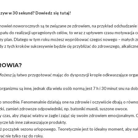
zyw w 30 sekund? Dowiedz się tutaj!
nowień noworocznych są te związane ze zdrowiem, na przykład odchudzanie 
 zapału do realizacji upragnionych celów, to wraz z upływem czasu motywacja c
szy plan. Dlatego w tym roku możesz wypróbować czegoś nowego – małych z
z tych kroków sukcesywnie będzie cię przybliżać do zdrowszego, alkaliczne
ROWIA?
. Możesz ją łatwo przygotować mając do dyspozycji krople odkwaszające orga
rganizmu są inne, jednak dla wielu osób normą jest 7 h i 30 minut snu na dob
 smoothie. Fenomenalnie działają one na zdrowie i oczywiście dbają o równ
ączki, zamień zdrowsze odpowiedniki, np. batoniki muesli, suszone owoce.
 czas, aby złapać wiatru w żagle i zająć się swoim zdrowiem emocjonalnym. 
ycze lub inne zakwaszające produkty.
eż początek sezonu urlopowego. Teoretycznie jest to idealny moment, aby n
ć nie tylko raz do roku.