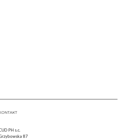
KONTAKT
CUD PH s.c.
Grzybowska 87