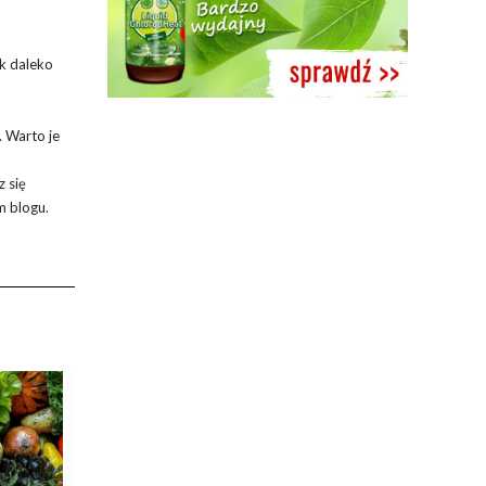
ak daleko
. Warto je
z się
ym blogu.