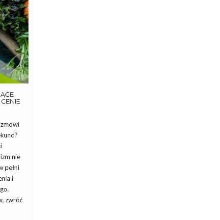
JĄCE
CENIE
nizmowi
ekund?
i
izm nie
w pełni
nia i
ego.
w, zwróć