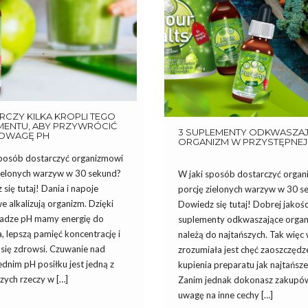
CZY KILKA KROPLI TEGO
MENTU, ABY PRZYWRÓCIĆ
3 SUPLEMENTY ODKWASZA
OWAGĘ PH
ORGANIZM W PRZYSTĘPNEJ 
sposób dostarczyć organizmowi
zielonych warzyw w 30 sekund?
W jaki sposób dostarczyć orga
się tutaj! Dania i napoje
porcję zielonych warzyw w 30 s
 alkalizują organizm. Dzięki
Dowiedz się tutaj! Dobrej jakośc
dze pH mamy energię do
suplementy odkwaszające organ
a, lepszą pamięć koncentrację i
należą do najtańszych. Tak więc 
 się zdrowsi. Czuwanie nad
zrozumiała jest chęć zaoszczędze
dnim pH posiłku jest jedną z
kupienia preparatu jak najtańsz
zych rzeczy w […]
Zanim jednak dokonasz zakupó
uwagę na inne cechy […]