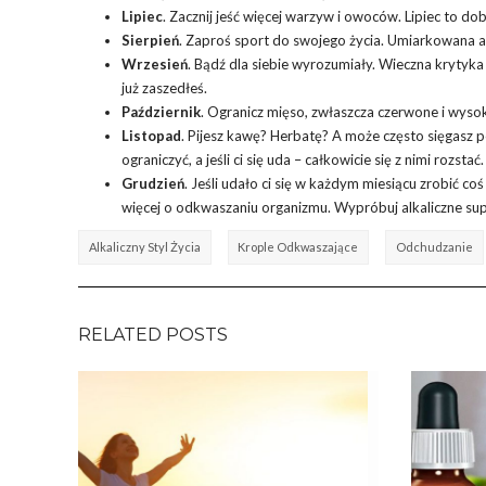
Lipiec
. Zacznij jeść więcej warzyw i owoców. Lipiec to do
Sierpień
. Zaproś sport do swojego życia. Umiarkowana 
Wrzesień
. Bądź dla siebie wyrozumiały. Wieczna krytyka n
już zaszedłeś.
Październik
. Ogranicz mięso, zwłaszcza czerwone i wys
Listopad
. Pijesz kawę? Herbatę? A może często sięgasz 
ograniczyć, a jeśli ci się uda – całkowicie się z nimi rozstać.
Grudzień
. Jeśli udało ci się w każdym miesiącu zrobić co
więcej o odkwaszaniu organizmu. Wypróbuj
alkaliczne s
Alkaliczny Styl Życia
Krople Odkwaszające
Odchudzanie
RELATED POSTS