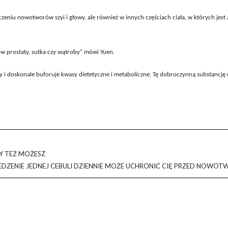
eczeniu nowotworów szyi i głowy, ale również w innych częściach ciała, w których jest
w prostaty, sutka czy wątroby” mówi Yuen.
zy i doskonale buforuje kwasy dietetyczne i metaboliczne. Tę dobroczynną substancj
Y TEŻ MOŻESZ
EDZENIE JEDNEJ CEBULI DZIENNIE MOŻE UCHRONIĆ CIĘ PRZED NOWO