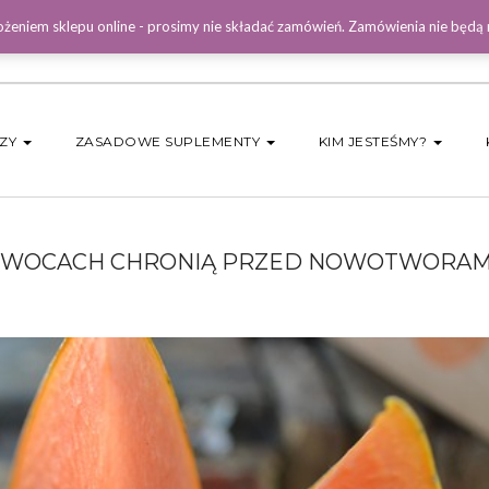
żeniem sklepu online - prosimy nie składać zamówień. Zamówienia nie będą
DZY
ZASADOWE SUPLEMENTY
KIM JESTEŚMY?
 OWOCACH CHRONIĄ PRZED NOWOTWORAM