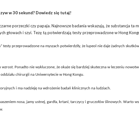
zyw w 30 sekund? Dowiedz się tutaj!
 czarne porzeczki czy papaja. Najnowsze badania wskazują, że substancja ta 
h głowach i szyi. Tezę tą potwierdzają testy przeprowadzone w Hong Kong
h” testy przeprowadzone na myszach potwierdziły, że lupeol nie daje żadnych skutkó
zrost. Ponadto nie wykluczone, że okaże się bardziej skuteczna w leczeniu nowotw
r oddziału chirurgii na Uniwersytecie w Hong Kongu.
ryjnych i ma nadzieję na wdrożenie badań klinicznych na ludziach.
aszeniem nosa, jamy ustnej, gardła, krtani, tarczycy i gruczołów ślinowych. Warto w
w.