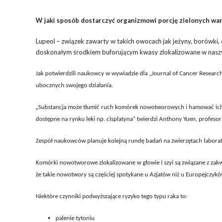
W jaki sposób dostarczyć organizmowi porcję zielonych war
Lupeol – związek zawarty w takich owocach jak jeżyny, borówki,
doskonałym środkiem buforującym kwasy zlokalizowane w naszyc
Jak potwierdzili naukowcy w wywiadzie dla „Journal of Cancer Researc
ubocznych swojego działania.
„
Substancja może tłumić ruch komórek nowotworowych i hamować ich w
dostępne na rynku leki np. cisplatyna” twierdzi Anthony Yuen, profeso
Zespół naukowców planuje kolejną rundę badań na zwierzętach laborato
Komórki nowotworowe zlokalizowane w głowie i szyi są związane z zakw
że takie nowotwory są częściej spotykane u Azjatów niż u Europejczykó
Niektóre czynniki podwyższające ryzyko tego typu raka to:
palenie tytoniu