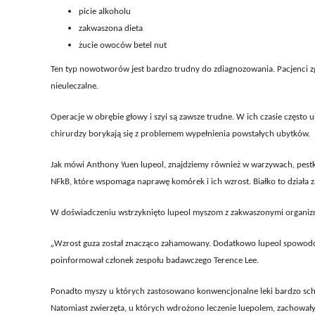
picie alkoholu
zakwaszona dieta
żucie owoców betel nut
Ten typ nowotworów jest bardzo trudny do zdiagnozowania. Pacjenci zg
nieuleczalne.
Operacje w obrębie głowy i szyi są zawsze trudne. W ich czasie częst
chirurdzy borykają się z problemem wypełnienia powstałych ubytków.
Jak mówi Anthony Yuen lupeol, znajdziemy również w warzywach, pestk
NFkB, które wspomaga naprawę komórek i ich wzrost. Białko to działa
W doświadczeniu wstrzyknięto lupeol myszom z zakwaszonymi organiz
„
Wzrost guza został znacząco zahamowany. Dodatkowo lupeol spowodowa
poinformował członek zespołu badawczego Terence Lee.
Ponadto myszy u których zastosowano konwencjonalne leki bardzo schud
Natomiast zwierzęta, u których wdrożono leczenie luepolem, zachował