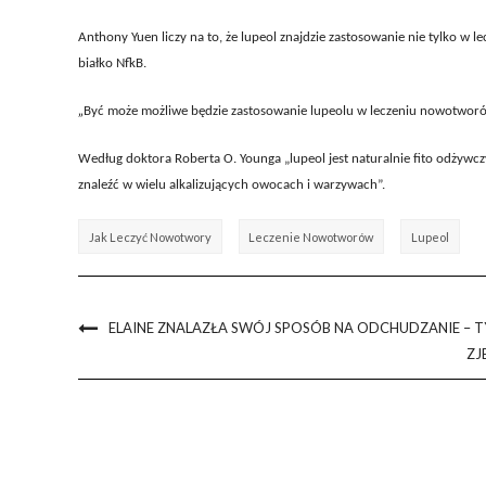
Anthony Yuen liczy na to, że lupeol znajdzie zastosowanie nie tylko w l
białko NfkB.
„
Być może możliwe będzie zastosowanie lupeolu w leczeniu nowotworó
Według doktora Roberta O. Younga „lupeol jest naturalnie fito odżywc
znaleźć w wielu alkalizujących owocach i warzywach”.
Jak Leczyć Nowotwory
Leczenie Nowotworów
Lupeol
ELAINE ZNALAZŁA SWÓJ SPOSÓB NA ODCHUDZANIE – T
ZJ