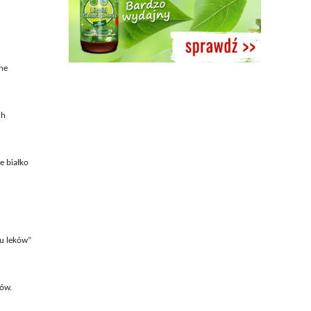
one
ch
e białko
ku leków”
rów.