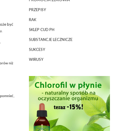
PRZEPISY
RAK
może być
SKLEP CUD PH
u.
SUBSTANCJE LECZNICZE
w
SUKCESY
WIRUSY
orów niż
spomnieć,