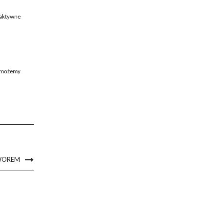
 aktywne
ę możemy
TWOREM