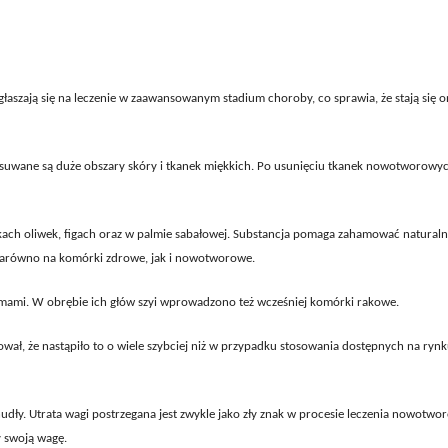
łaszają się na leczenie w zaawansowanym stadium choroby, co sprawia, że stają się 
o usuwane są duże obszary skóry i tkanek miękkich. Po usunięciu tkanek nowotworowy
ach oliwek, figach oraz w palmie sabałowej. Substancja pomaga zahamować naturaln
 zarówno na komórki zdrowe, jak i nowotworowe.
mami. W obrębie ich głów szyi wprowadzono też wcześniej komórki rakowe.
ł, że nastąpiło to o wiele szybciej niż w przypadku stosowania dostępnych na ryn
ły. Utrata wagi postrzegana jest zwykle jako zły znak w procesie leczenia nowotwo
y swoją wagę.