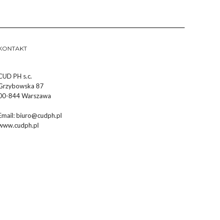
KONTAKT
CUD PH s.c.
Grzybowska 87
00-844 Warszawa
Email:
biuro@cudph.pl
www.cudph.pl