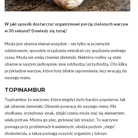
W jaki sposób dostarczyć organizmowi porcję zielonych warzyw
w 30 sekund? Dowiedz się tutaj!
Moda jest obecna niemal wszędzie – nie tylko w przemyśle
odzieżowym, sposobie urządzania mieszkań czy spędzania wolnego
czasu. Moda nie omija również dietetyki. Niektóre rośliny są stale
obecne w naszym jadłospisie, inne odchodzą i przychodzą. Oto kilka
przykładów warzyw, które były bliskie zapomnienia, lecz wracają do
naszego menu.
TOPINAMBUR
Topinambur to warzywo, które niegdyś było bardzo popularne, tak
jak obecnie ziemniaki. Obecnie powraca do naszego menu. Ma
słodkawy, orzechowy smak, dzięki czemu może stać się elementem
wielu potraw. Można go piec, gotować lub smażyć. To warzywo
pomaga przy problemach trawiennych, obniża poziom „złego”
cholesterolu, a także pomaga oczyścić organizm z toksyn.