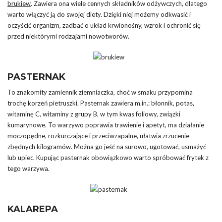
brukiew
. Zawiera ona wiele cennych składników odżywczych, dlatego
warto włączyć ją do swojej diety. Dzięki niej możemy odkwasić i
oczyścić organizm, zadbać o układ krwionośny, wzrok i ochronić się
przed niektórymi rodzajami nowotworów.
PASTERNAK
To znakomity zamiennik ziemniaczka, choć w smaku przypomina
trochę korzeń pietruszki. Pasternak zawiera m.in.: błonnik, potas,
witaminę C, witaminy z grupy B, w tym kwas foliowy, związki
kumarynowe. To warzywo poprawia trawienie i apetyt, ma działanie
moczopędne, rozkurczające i przeciwzapalne, ułatwia zrzucenie
zbędnych kilogramów. Można go jeść na surowo, ugotować, usmażyć
lub upiec. Kupując pasternak obowiązkowo warto spróbować frytek z
tego warzywa.
KALAREPA