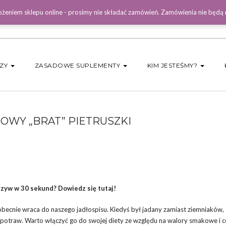
żeniem sklepu online - prosimy nie składać zamówień. Zamówienia nie będą
DZY
ZASADOWE SUPLEMENTY
KIM JESTEŚMY?
OWY „BRAT” PIETRUSZKI
zyw w 30 sekund? Dowiedz się tutaj!
obecnie wraca do naszego jadłospisu. Kiedyś był jadany zamiast ziemniaków,
 potraw. Warto włączyć go do swojej diety ze względu na walory smakowe i 