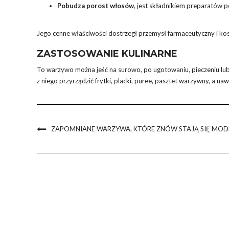
Pobudza porost włosów
, jest składnikiem preparatów p
Jego cenne właściwości dostrzegł przemysł farmaceutyczny i ko
ZASTOSOWANIE KULINARNE
To warzywo można jeść na surowo, po ugotowaniu, pieczeniu lub
z niego przyrządzić frytki, placki, puree, pasztet warzywny, a n
ZAPOMNIANE WARZYWA, KTÓRE ZNÓW STAJĄ SIĘ MOD