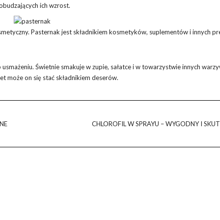
obudzających ich wzrost.
smetyczny. Pasternak jest składnikiem kosmetyków, suplementów i innych p
 usmażeniu. Świetnie smakuje w zupie, sałatce i w towarzystwie innych warz
awet może on się stać składnikiem deserów.
NE
CHLOROFIL W SPRAYU – WYGODNY I SKU