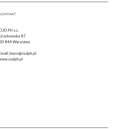
KONTAKT
CUD PH s.c.
Grzybowska 87
00-844 Warszawa
Email:
biuro@cudph.pl
www.cudph.pl