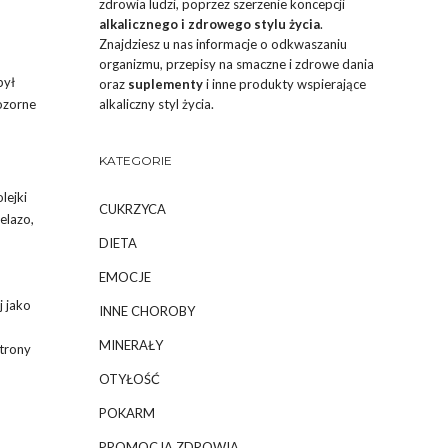
zdrowia ludzi, poprzez szerzenie koncepcji
alkalicznego i zdrowego stylu życia
.
Znajdziesz u nas informacje o odkwaszaniu
organizmu, przepisy na smaczne i zdrowe dania
był
oraz
suplementy
i inne produkty wspierające
pozorne
alkaliczny styl życia.
KATEGORIE
lejki
CUKRZYCA
elazo,
DIETA
EMOCJE
j jako
INNE CHOROBY
MINERAŁY
strony
OTYŁOŚĆ
POKARM
PROMOCJA ZDROWIA