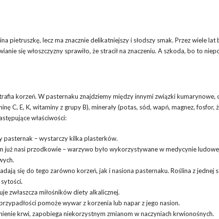
a pietruszkę, lecz ma znacznie delikatniejszy i słodszy smak. Przez wiele lat 
anie się włoszczyzny sprawiło, że stracił na znaczeniu. A szkoda, bo to nie
e trafia korzeń. W pasternaku znajdziemy między innymi związki kumarynowe, o
inę C, E, K, witaminy z grupy B), minerały (potas, sód, wapń, magnez, fosfor, ż
astępujące właściwości:
ży pasternak – wystarczy kilka plasterków.
tym już nasi przodkowie – warzywo było wykorzystywane w medycynie ludowe
wych.
adają się do tego zarówno korzeń, jak i nasiona pasternaku. Roślina z jednej 
 sytości
.
suje zwłaszcza miłośników diety alkalicznej.
 przypadłości pomoże wywar z korzenia lub napar z jego nasion.
iśnienie krwi, zapobiega niekorzystnym zmianom w naczyniach krwionośnych.