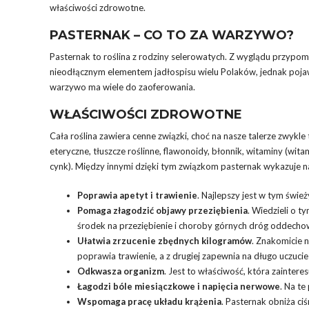
właściwości zdrowotne.
PASTERNAK – CO TO ZA WARZYWO?
Pasternak to roślina z rodziny selerowatych. Z wyglądu przypomin
nieodłącznym elementem jadłospisu wielu Polaków, jednak pojawi
warzywo ma wiele do zaoferowania.
WŁAŚCIWOŚCI ZDROWOTNE
Cała roślina zawiera cenne związki, choć na nasze talerze zwykl
eteryczne, tłuszcze roślinne, flawonoidy, błonnik, witaminy (witam
cynk). Między innymi dzięki tym związkom pasternak wykazuje n
Poprawia apetyt i trawienie
. Najlepszy jest w tym świe
Pomaga złagodzić objawy przeziębienia
. Wiedzieli o 
środek na przeziębienie i choroby górnych dróg oddecho
Ułatwia zrzucenie zbędnych kilogramów
. Znakomicie n
poprawia trawienie, a z drugiej zapewnia na długo uczucie
Odkwasza organizm
. Jest to właściwość, która zaintere
Łagodzi bóle miesiączkowe i napięcia nerwowe
. Na te
Wspomaga pracę układu krążenia
. Pasternak obniża c