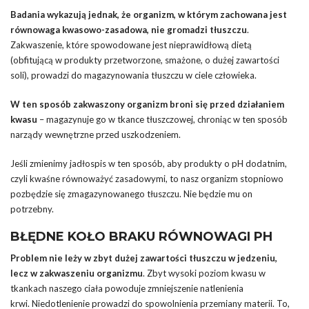
Badania wykazują jednak, że organizm, w którym zachowana jest
równowaga kwasowo-zasadowa, nie gromadzi tłuszczu
.
Zakwaszenie, które spowodowane jest nieprawidłową dietą
(obfitującą w produkty przetworzone, smażone, o dużej zawartości
soli), prowadzi do magazynowania tłuszczu w ciele człowieka.
W ten sposób zakwaszony organizm broni się przed działaniem
kwasu
– magazynuje go w tkance tłuszczowej, chroniąc w ten sposób
narządy wewnętrzne przed uszkodzeniem.
Jeśli zmienimy jadłospis w ten sposób, aby produkty o pH dodatnim,
czyli kwaśne równoważyć zasadowymi, to nasz organizm stopniowo
pozbędzie się zmagazynowanego tłuszczu. Nie będzie mu on
potrzebny.
BŁĘDNE KOŁO BRAKU RÓWNOWAGI PH
Problem nie leży w zbyt dużej zawartości tłuszczu w jedzeniu,
lecz w zakwaszeniu organizmu
. Zbyt wysoki poziom kwasu w
tkankach naszego ciała powoduje zmniejszenie natlenienia
krwi. Niedotlenienie prowadzi do spowolnienia przemiany materii. To,