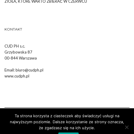
ZIOŁA, KTÓRE WARTO ZBIERAĆ W CZERWCU
KONTAKT
CUD PH s.c.
Grzybowska 87
00-844 Warszawa
Email:
biuro@cudph.pl
www.cudph.pl
Ta strona korzysta z ciasteczek aby świadczyć usługi na
najwyższym poziomie. Dalsze korzystanie ze strony oznacza,
że zgadzasz się na ich użycie.
Wykonanie :
Strony Internetowe Białystok Dr Pixel