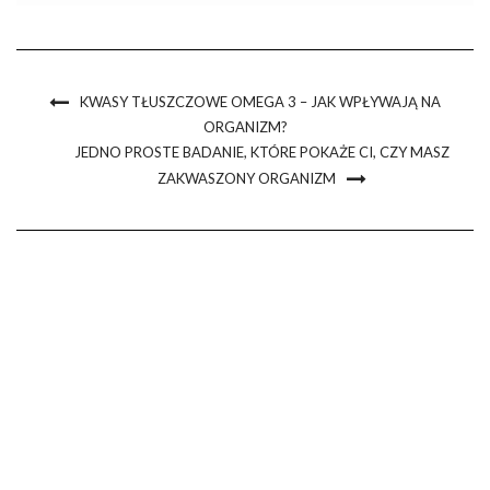
każdego dnia produkuje tzw. odpady kwasowe (cholesterol, […]
KWASY TŁUSZCZOWE OMEGA 3 – JAK WPŁYWAJĄ NA
ORGANIZM?
JEDNO PROSTE BADANIE, KTÓRE POKAŻE CI, CZY MASZ
ZAKWASZONY ORGANIZM