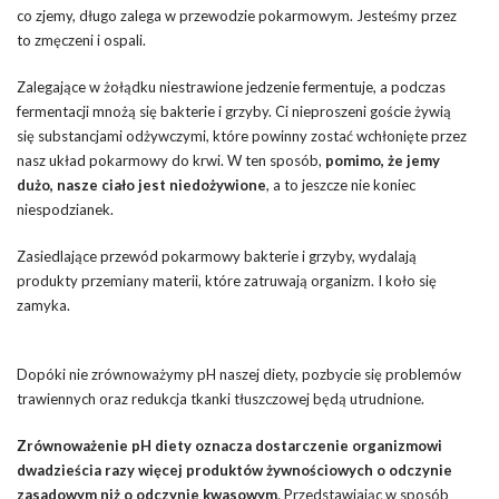
co zjemy, długo zalega w przewodzie pokarmowym. Jesteśmy przez
to zmęczeni i ospali.
Zalegające w żołądku niestrawione jedzenie fermentuje, a podczas
fermentacji mnożą się bakterie i grzyby. Ci nieproszeni goście żywią
się substancjami odżywczymi, które powinny zostać wchłonięte przez
nasz układ pokarmowy do krwi. W ten sposób,
pomimo, że jemy
dużo, nasze ciało jest niedożywione
, a to jeszcze nie koniec
niespodzianek.
Zasiedlające przewód pokarmowy bakterie i grzyby, wydalają
produkty przemiany materii, które zatruwają organizm. I koło się
zamyka.
Dopóki nie zrównoważymy pH naszej diety, pozbycie się problemów
trawiennych oraz redukcja tkanki tłuszczowej będą utrudnione.
Zrównoważenie pH diety oznacza dostarczenie organizmowi
dwadzieścia razy więcej produktów żywnościowych o odczynie
zasadowym niż o odczynie kwasowym
. Przedstawiając w sposób