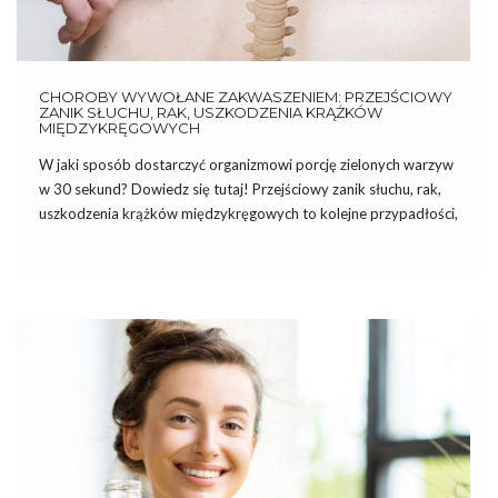
CHOROBY WYWOŁANE ZAKWASZENIEM: PRZEJŚCIOWY
ZANIK SŁUCHU, RAK, USZKODZENIA KRĄŻKÓW
MIĘDZYKRĘGOWYCH
W jaki sposób dostarczyć organizmowi porcję zielonych warzyw
w 30 sekund? Dowiedz się tutaj! Przejściowy zanik słuchu, rak,
uszkodzenia krążków międzykręgowych to kolejne przypadłości,
do których przyczynia się zakwaszeniem organizmu. Przejściowy
zanik słuchu Coraz więcej ludzi cierpi na przejściową głuchotę,
czyli nagłą utratę słuchu w […]