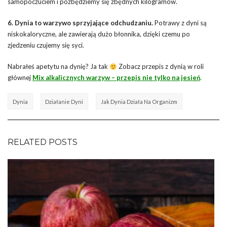
samopoczuciem i pozbędziemy się zbędnych kilogramów.
6. Dynia to warzywo sprzyjające odchudzaniu.
Potrawy z dyni są
niskokaloryczne, ale zawierają dużo błonnika, dzięki czemu po
zjedzeniu czujemy się syci.
Nabrałeś apetytu na dynię? Ja tak
Zobacz przepis z dynią w roli
głównej
Mix alkalicznych warzyw – przepis nie tylko na jesień
.
Dynia
Działanie Dyni
Jak Dynia Działa Na Organizm
RELATED POSTS