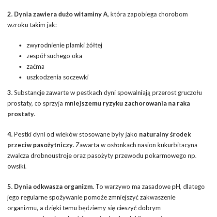
2. Dynia zawiera dużo witaminy A
, która zapobiega chorobom
wzroku takim jak:
zwyrodnienie plamki żółtej
zespół suchego oka
zaćma
uszkodzenia soczewki
3.
Substancje zawarte w pestkach dyni spowalniają przerost gruczołu
prostaty, co sprzyja
mniejszemu ryzyku zachorowania na raka
prostaty
.
4.
Pestki dyni od wieków stosowane były jako
naturalny środek
przeciw pasożytniczy
. Zawarta w osłonkach nasion kukurbitacyna
zwalcza drobnoustroje oraz pasożyty przewodu pokarmowego np.
owsiki.
5. Dynia odkwasza organizm.
To warzywo ma zasadowe pH, dlatego
jego regularne spożywanie pomoże zmniejszyć zakwaszenie
organizmu, a dzięki temu będziemy się cieszyć dobrym