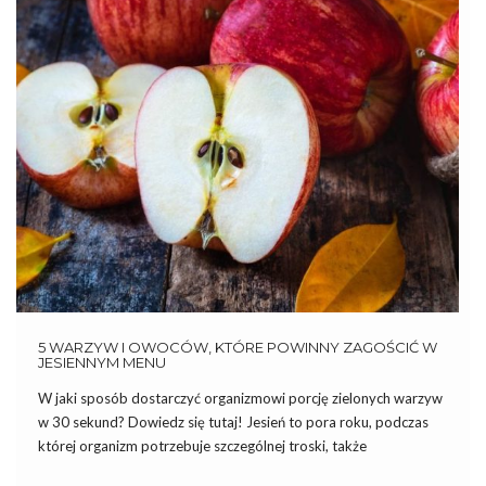
5 WARZYW I OWOCÓW, KTÓRE POWINNY ZAGOŚCIĆ W
JESIENNYM MENU
W jaki sposób dostarczyć organizmowi porcję zielonych warzyw
w 30 sekund? Dowiedz się tutaj! Jesień to pora roku, podczas
której organizm potrzebuje szczególnej troski, także
dietetycznej. Mimo że lato i obfitość niektórych warzyw i