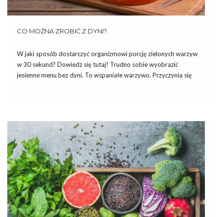
CO MOŻNA ZROBIĆ Z DYNI?
W jaki sposób dostarczyć organizmowi porcję zielonych warzyw
w 30 sekund? Dowiedz się tutaj! Trudno sobie wyobrazić
jesienne menu bez dyni. To wspaniałe warzywo. Przyczynia się
ono do odkwaszania organizmu, jest lekkostrawne, odżywcze,
łatwo dostępne i tanie. Ze względu na swoje walory odżywcze i
brak […]