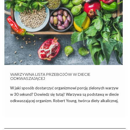
WARZYWNA LISTA PRZEBOJÓW W DIECIE
ODKWASZAJĄCEJ
W jaki sposób dostarczyć organizmowi porcję zielonych warzyw
w 30 sekund? Dowiedz się tutaj! Warzywa są podstawą w diecie
odkwaszającej organizm. Robert Young, twórca diety alkalicznej,
podkreśla, że w dobrze zbilansowanej diecie produkty
alkalizujące powinny stanowić 80%, natomiast zakwaszające
mogą stanowić zaledwie 20%. Do produktów […]