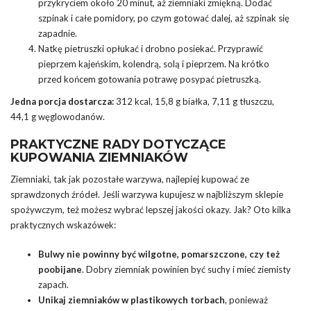
przykryciem około 20 minut, aż ziemniaki zmiękną. Dodać
szpinak i całe pomidory, po czym gotować dalej, aż szpinak się
zapadnie.
Natkę pietruszki opłukać i drobno posiekać. Przyprawić
pieprzem kajeńskim, kolendrą, solą i pieprzem. Na krótko
przed końcem gotowania potrawę posypać pietruszką.
Jedna porcja dostarcza:
312 kcal, 15,8 g białka, 7,11 g tłuszczu,
44,1 g węglowodanów.
PRAKTYCZNE RADY DOTYCZĄCE
KUPOWANIA ZIEMNIAKÓW
Ziemniaki, tak jak pozostałe warzywa, najlepiej kupować ze
sprawdzonych źródeł. Jeśli warzywa kupujesz w najbliższym sklepie
spożywczym, też możesz wybrać lepszej jakości okazy. Jak? Oto kilka
praktycznych wskazówek:
Bulwy nie powinny być wilgotne, pomarszczone, czy też
poobijane
. Dobry ziemniak powinien być suchy i mieć ziemisty
zapach.
Unikaj ziemniaków w plastikowych torbach
, ponieważ