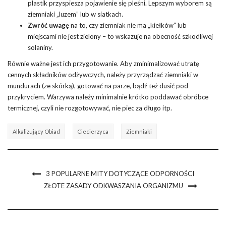
plastik przyspiesza pojawienie się pleśni. Lepszym wyborem są
ziemniaki „luzem” lub w siatkach.
Zwróć uwagę
na to, czy ziemniak nie ma „kiełków” lub
miejscami nie jest zielony – to wskazuje na obecność szkodliwej
solaniny.
Równie ważne jest ich przygotowanie. Aby zminimalizować utratę
cennych składników odżywczych, należy przyrządzać ziemniaki w
mundurach (ze skórką), gotować na parze, bądź też dusić pod
przykryciem. Warzywa należy minimalnie krótko poddawać obróbce
termicznej, czyli nie rozgotowywać, nie piec za długo itp.
Alkalizujący Obiad
Ciecierzyca
Ziemniaki
3 POPULARNE MITY DOTYCZĄCE ODPORNOŚCI
ZŁOTE ZASADY ODKWASZANIA ORGANIZMU