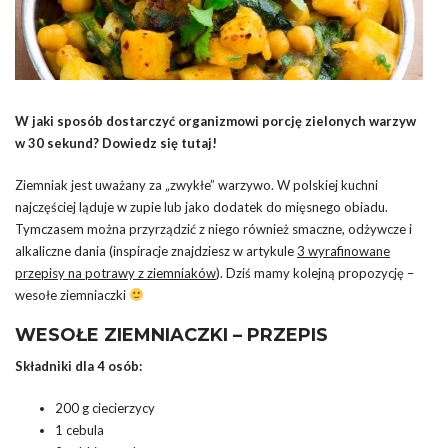
W jaki sposób dostarczyć organizmowi porcję zielonych warzyw
w 30 sekund? Dowiedz się tutaj!
Ziemniak jest uważany za „zwykłe” warzywo. W polskiej kuchni
najczęściej ląduje w zupie lub jako dodatek do mięsnego obiadu.
Tymczasem można przyrządzić z niego również smaczne, odżywcze i
alkaliczne dania (inspiracje znajdziesz w artykule
3 wyrafinowane
przepisy na potrawy z ziemniaków
). Dziś mamy kolejną propozycję –
wesołe ziemniaczki
WESOŁE ZIEMNIACZKI – PRZEPIS
Składniki dla 4 osób:
200 g ciecierzycy
1 cebula