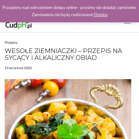
Pracujemy nad wdrożeniem sklepu online - prosimy nie składać zamówień.
Zamówienia nie będą realizowane
Dismiss
Toggl
Naviga
Facebook
Przepisy
WESOŁE ZIEMNIACZKI – PRZEPIS NA
SYCĄCY I ALKALICZNY OBIAD
19 września 2020