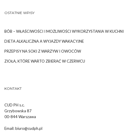
OSTATNIE WPISY
BÓB – WŁAŚCIWOŚCI I MOŻLIWOŚCI WYKORZYSTANIA W KUCHNI
DIETA ALKALICZNA A WYJAZDY WAKACYJNE
PRZEPISY NA SOKI Z WARZYW I OWOCÓW
ZIOŁA, KTÓRE WARTO ZBIERAĆ W CZERWCU
KONTAKT
CUD PH s.c.
Grzybowska 87
00-844 Warszawa
Email:
biuro@cudph.pl