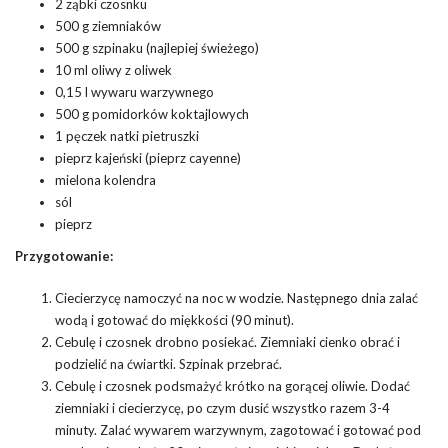
2 ząbki czosnku
500 g ziemniaków
500 g szpinaku (najlepiej świeżego)
10 ml oliwy z oliwek
0,15 l wywaru warzywnego
500 g pomidorków koktajlowych
1 pęczek natki pietruszki
pieprz kajeński (pieprz cayenne)
mielona kolendra
sól
pieprz
Przygotowanie:
Ciecierzycę namoczyć na noc w wodzie. Następnego dnia zalać
wodą i gotować do miękkości (90 minut).
Cebulę i czosnek drobno posiekać. Ziemniaki cienko obrać i
podzielić na ćwiartki. Szpinak przebrać.
Cebulę i czosnek podsmażyć krótko na gorącej oliwie. Dodać
ziemniaki i ciecierzycę, po czym dusić wszystko razem 3-4
minuty. Zalać wywarem warzywnym, zagotować i gotować pod