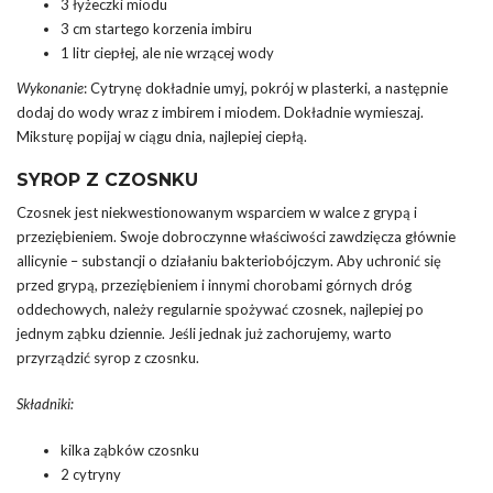
3 łyżeczki miodu
3 cm startego korzenia imbiru
1 litr ciepłej, ale nie wrzącej wody
Wykonanie
: Cytrynę dokładnie umyj, pokrój w plasterki, a następnie
dodaj do wody wraz z imbirem i miodem. Dokładnie wymieszaj.
Miksturę popijaj w ciągu dnia, najlepiej ciepłą.
SYROP Z CZOSNKU
Czosnek jest niekwestionowanym wsparciem w walce z grypą i
przeziębieniem. Swoje dobroczynne właściwości zawdzięcza głównie
allicynie – substancji o działaniu bakteriobójczym. Aby uchronić się
przed grypą, przeziębieniem i innymi chorobami górnych dróg
oddechowych, należy regularnie spożywać czosnek, najlepiej po
jednym ząbku dziennie. Jeśli jednak już zachorujemy, warto
przyrządzić syrop z czosnku.
Składniki:
kilka ząbków czosnku
2 cytryny