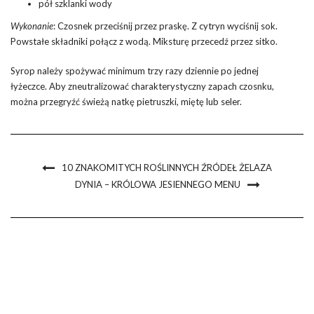
pół szklanki wody
Wykonanie
: Czosnek przeciśnij przez praskę. Z cytryn wyciśnij sok.
Powstałe składniki połącz z wodą. Miksturę przecedź przez sitko.
Syrop należy spożywać minimum trzy razy dziennie po jednej
łyżeczce. Aby zneutralizować charakterystyczny zapach czosnku,
można przegryźć świeżą natkę pietruszki, miętę lub seler.
10 ZNAKOMITYCH ROŚLINNYCH ŹRÓDEŁ ŻELAZA
DYNIA – KRÓLOWA JESIENNEGO MENU