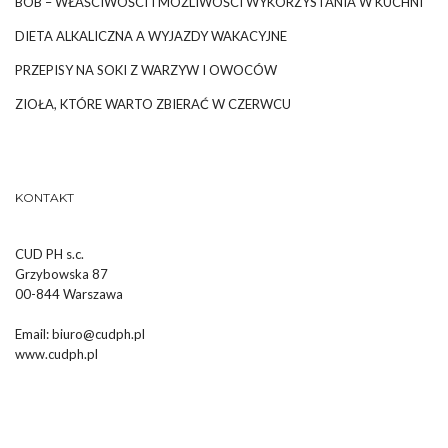
BÓB – WŁAŚCIWOŚCI I MOŻLIWOŚCI WYKORZYSTANIA W KUCHNI
DIETA ALKALICZNA A WYJAZDY WAKACYJNE
PRZEPISY NA SOKI Z WARZYW I OWOCÓW
ZIOŁA, KTÓRE WARTO ZBIERAĆ W CZERWCU
KONTAKT
CUD PH s.c.
Grzybowska 87
00-844 Warszawa
Email:
biuro@cudph.pl
www.cudph.pl