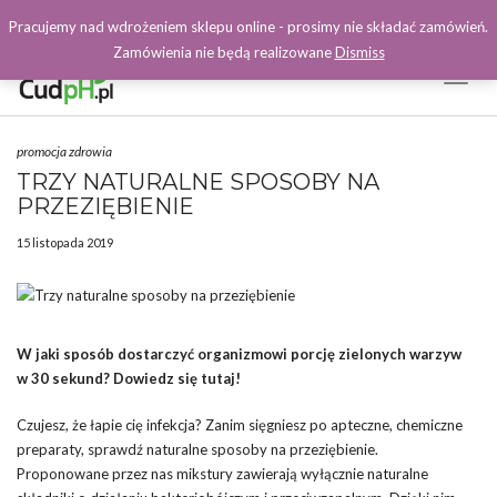
Pracujemy nad wdrożeniem sklepu online - prosimy nie składać zamówień.
Zamówienia nie będą realizowane
Dismiss
Toggl
Naviga
Facebook
promocja zdrowia
TRZY NATURALNE SPOSOBY NA
PRZEZIĘBIENIE
15 listopada 2019
W jaki sposób dostarczyć organizmowi porcję zielonych warzyw
w 30 sekund? Dowiedz się tutaj!
Czujesz, że łapie cię infekcja? Zanim sięgniesz po apteczne, chemiczne
preparaty, sprawdź naturalne sposoby na przeziębienie.
Proponowane przez nas mikstury zawierają wyłącznie naturalne