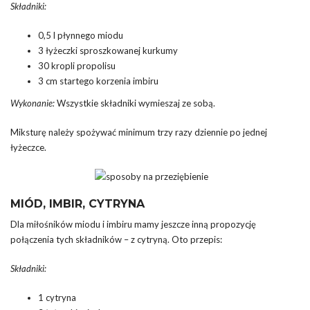
Składniki:
0,5 l płynnego miodu
3 łyżeczki sproszkowanej kurkumy
30 kropli propolisu
3 cm startego korzenia imbiru
Wykonanie:
Wszystkie składniki wymieszaj ze sobą.
Miksturę należy spożywać minimum trzy razy dziennie po jednej
łyżeczce.
MIÓD, IMBIR, CYTRYNA
Dla miłośników miodu i imbiru mamy jeszcze inną propozycję
połączenia tych składników – z cytryną. Oto przepis:
Składniki:
1 cytryna