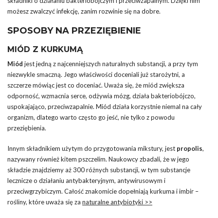
składniki o działaniu bakteriobójczym i przeciwzapalnym. Dzięki nim
możesz zwalczyć infekcję, zanim rozwinie się na dobre.
SPOSOBY NA PRZEZIĘBIENIE
MIÓD Z KURKUMĄ
Miód
jest jedną z najcenniejszych naturalnych substancji, a przy tym
niezwykle smaczną. Jego właściwości doceniali już starożytni, a
szczerze mówiąc jest co doceniać. Uważa się, że miód zwiększa
odporność, wzmacnia serce, odżywia mózg, działa bakteriobójczo,
uspokajająco, przeciwzapalnie. Miód działa korzystnie niemal na cały
organizm, dlatego warto często go jeść, nie tylko z powodu
przeziębienia.
Innym składnikiem użytym do przygotowania mikstury, jest
propolis
,
nazywany również kitem pszczelim. Naukowcy zbadali, że w jego
składzie znajdziemy aż 300 różnych substancji, w tym substancje
lecznicze o działaniu antybakteryjnym, antywirusowym i
przeciwgrzybiczym. Całość znakomicie dopełniają kurkuma i imbir –
rośliny, które uważa się za
naturalne antybiotyki >>