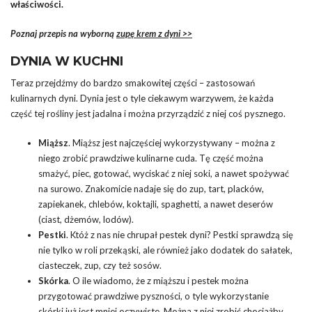
właściwości.
Poznaj przepis na wyborną
zupę krem z dyni >>
DYNIA W KUCHNI
Teraz przejdźmy do bardzo smakowitej części – zastosowań
kulinarnych dyni. Dynia jest o tyle ciekawym warzywem, że każda
część tej rośliny jest jadalna i można przyrządzić z niej coś pysznego.
Miąższ
. Miąższ jest najczęściej wykorzystywany – można z
niego zrobić prawdziwe kulinarne cuda. Tę część można
smażyć, piec, gotować, wyciskać z niej soki, a nawet spożywać
na surowo. Znakomicie nadaje się do zup, tart, placków,
zapiekanek, chlebów, koktajli, spaghetti, a nawet deserów
(ciast, dżemów, lodów).
Pestki
. Któż z nas nie chrupał pestek dyni? Pestki sprawdzą się
nie tylko w roli przekąski, ale również jako dodatek do sałatek,
ciasteczek, zup, czy też sosów.
Skórka
. O ile wiadomo, że z miąższu i pestek można
przygotować prawdziwe pyszności, o tyle wykorzystanie
skórki już jest mniej oczywiste. Można z niej zrobić chociażby