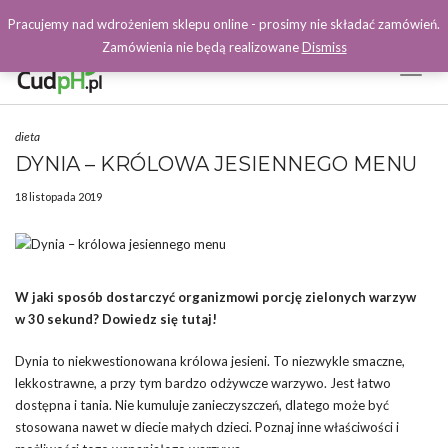
Pracujemy nad wdrożeniem sklepu online - prosimy nie składać zamówień.
Zamówienia nie będą realizowane
Dismiss
Toggl
Naviga
Facebook
dieta
DYNIA – KRÓLOWA JESIENNEGO MENU
18 listopada 2019
W jaki sposób dostarczyć organizmowi porcję zielonych warzyw
w 30 sekund? Dowiedz się tutaj!
Dynia to niekwestionowana królowa jesieni. To niezwykle smaczne,
lekkostrawne, a przy tym bardzo odżywcze warzywo. Jest łatwo
dostępna i tania. Nie kumuluje zanieczyszczeń, dlatego może być
stosowana nawet w diecie małych dzieci. Poznaj inne właściwości i