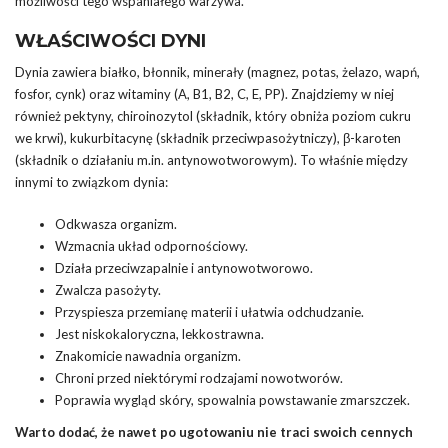
możliwości tego wspaniałego warzywa.
WŁAŚCIWOŚCI DYNI
Dynia zawiera białko, błonnik, minerały (magnez, potas, żelazo, wapń,
fosfor, cynk) oraz witaminy (A, B1, B2, C, E, PP). Znajdziemy w niej
również pektyny, chiroinozytol (składnik, który obniża poziom cukru
we krwi), kukurbitacynę (składnik przeciwpasożytniczy), β-karoten
(składnik o działaniu m.in. antynowotworowym). To właśnie między
innymi to związkom dynia:
Odkwasza organizm.
Wzmacnia układ odpornościowy.
Działa przeciwzapalnie i antynowotworowo.
Zwalcza pasożyty.
Przyspiesza przemianę materii i ułatwia odchudzanie.
Jest niskokaloryczna, lekkostrawna.
Znakomicie nawadnia organizm.
Chroni przed niektórymi rodzajami nowotworów.
Poprawia wygląd skóry, spowalnia powstawanie zmarszczek.
Warto dodać, że nawet po ugotowaniu nie traci swoich cennych