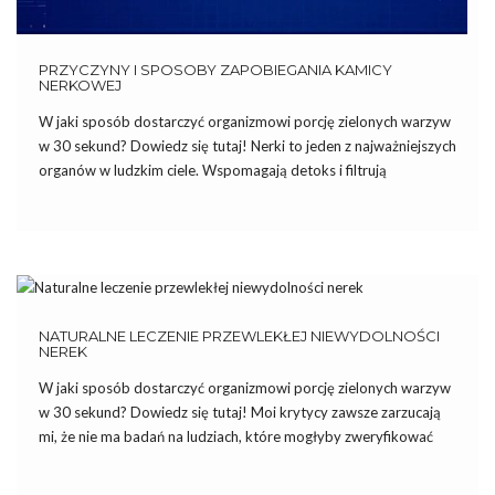
PRZYCZYNY I SPOSOBY ZAPOBIEGANIA KAMICY
NERKOWEJ
W jaki sposób dostarczyć organizmowi porcję zielonych warzyw
w 30 sekund? Dowiedz się tutaj! Nerki to jeden z najważniejszych
organów w ludzkim ciele. Wspomagają detoks i filtrują
zanieczyszczoną krew oraz produkty przemiany materii.
Kamienie w nerkach, najczęściej określane jako kamica nerkowa,
to stałe stwardnienie lub […]
NATURALNE LECZENIE PRZEWLEKŁEJ NIEWYDOLNOŚCI
NEREK
W jaki sposób dostarczyć organizmowi porcję zielonych warzyw
w 30 sekund? Dowiedz się tutaj! Moi krytycy zawsze zarzucają
mi, że nie ma badań na ludziach, które mogłyby zweryfikować
moje badania na temat znaczenia alkaliczności w leczeniu chorób.
Takie badania jednak już istnieją. Poniższe badanie opisuje […]