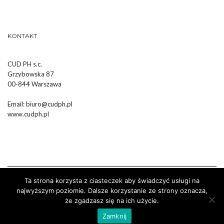
KONTAKT
CUD PH s.c.
Grzybowska 87
00-844 Warszawa
Email:
biuro@cudph.pl
www.cudph.pl
Ta strona korzysta z ciasteczek aby świadczyć usługi na
najwyższym poziomie. Dalsze korzystanie ze strony oznacza,
że zgadzasz się na ich użycie.
Wykonanie :
Strony Internetowe Białystok Dr Pixel
Zamknij