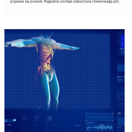
pojawia się powoli. Najpierw zostaje zaburzona równowaga pH,
następnie w tkankach pojawia się coraz więcej kwasów. Jeśli nie
zaradzimy temu odpowiednio wcześnie, z biegiem miesięcy i lat
kondycja organizmu […]