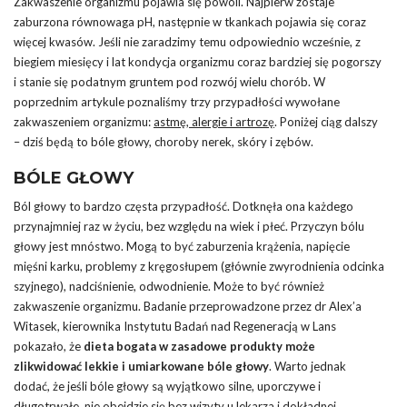
Zakwaszenie organizmu pojawia się powoli. Najpierw zostaje
zaburzona równowaga pH, następnie w tkankach pojawia się coraz
więcej kwasów. Jeśli nie zaradzimy temu odpowiednio wcześnie, z
biegiem miesięcy i lat kondycja organizmu coraz bardziej się pogorszy
i stanie się podatnym gruntem pod rozwój wielu chorób. W
poprzednim artykule poznaliśmy trzy przypadłości wywołane
zakwaszeniem organizmu:
astmę, alergie i artrozę
. Poniżej ciąg dalszy
– dziś będą to bóle głowy, choroby nerek, skóry i zębów.
BÓLE GŁOWY
Ból głowy to bardzo częsta przypadłość. Dotknęła ona każdego
przynajmniej raz w życiu, bez względu na wiek i płeć. Przyczyn bólu
głowy jest mnóstwo. Mogą to być zaburzenia krążenia, napięcie
mięśni karku, problemy z kręgosłupem (głównie zwyrodnienia odcinka
szyjnego), nadciśnienie, odwodnienie. Może to być również
zakwaszenie organizmu. Badanie przeprowadzone przez dr Alex’a
Witasek, kierownika Instytutu Badań nad Regeneracją w Lans
pokazało, że
dieta bogata w zasadowe produkty może
zlikwidować lekkie i umiarkowane bóle głowy
. Warto jednak
dodać, że jeśli bóle głowy są wyjątkowo silne, uporczywe i
długotrwałe, nie obejdzie się bez wizyty u lekarza i dokładnej