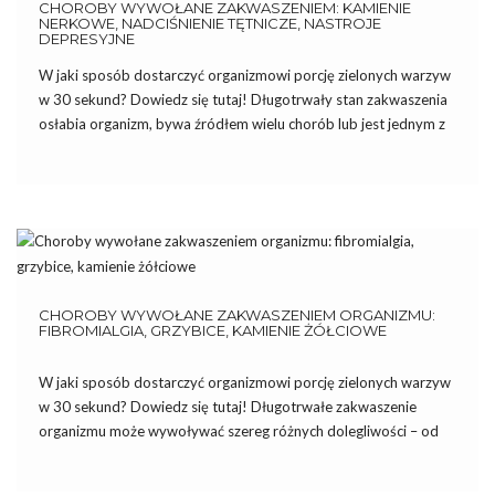
CHOROBY WYWOŁANE ZAKWASZENIEM: KAMIENIE
NERKOWE, NADCIŚNIENIE TĘTNICZE, NASTROJE
DEPRESYJNE
W jaki sposób dostarczyć organizmowi porcję zielonych warzyw
w 30 sekund? Dowiedz się tutaj! Długotrwały stan zakwaszenia
osłabia organizm, bywa źródłem wielu chorób lub jest jednym z
czynników prowadzącym do ich rozwoju. W poprzednim
artykule przedstawiliśmy trzy przykłady – fibromialgię, grzybice,
kamienie żółciowe. Dziś będzie […]
CHOROBY WYWOŁANE ZAKWASZENIEM ORGANIZMU:
FIBROMIALGIA, GRZYBICE, KAMIENIE ŻÓŁCIOWE
W jaki sposób dostarczyć organizmowi porcję zielonych warzyw
w 30 sekund? Dowiedz się tutaj! Długotrwałe zakwaszenie
organizmu może wywoływać szereg różnych dolegliwości – od
zmęczenia i bólu głowy, po poważniejsze choroby, takie jak
fibromialgia, grzybice i kamienie żółciowe. Poznaj kolejne