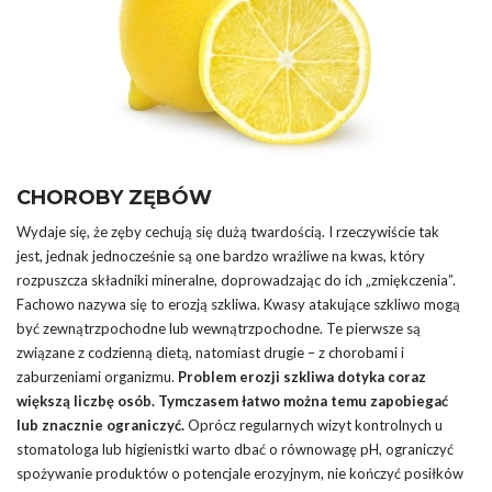
CHOROBY ZĘBÓW
Wydaje się, że zęby cechują się dużą twardością. I rzeczywiście tak
jest, jednak jednocześnie są one bardzo wrażliwe na kwas, który
rozpuszcza składniki mineralne, doprowadzając do ich „zmiękczenia”.
Fachowo nazywa się to erozją szkliwa. Kwasy atakujące szkliwo mogą
być zewnątrzpochodne lub wewnątrzpochodne. Te pierwsze są
związane z codzienną dietą, natomiast drugie – z chorobami i
zaburzeniami organizmu.
Problem erozji szkliwa dotyka coraz
większą liczbę osób. Tymczasem łatwo można temu zapobiegać
lub znacznie ograniczyć.
Oprócz regularnych wizyt kontrolnych u
stomatologa lub higienistki warto dbać o równowagę pH, ograniczyć
spożywanie produktów o potencjale erozyjnym, nie kończyć posiłków