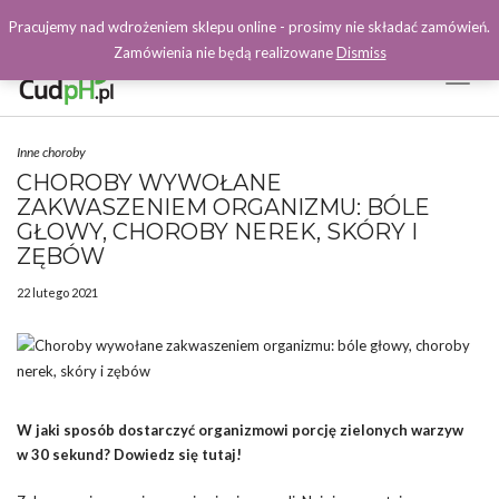
Pracujemy nad wdrożeniem sklepu online - prosimy nie składać zamówień.
Zamówienia nie będą realizowane
Dismiss
Toggl
Naviga
Facebook
Inne choroby
CHOROBY WYWOŁANE
ZAKWASZENIEM ORGANIZMU: BÓLE
GŁOWY, CHOROBY NEREK, SKÓRY I
ZĘBÓW
22 lutego 2021
W jaki sposób dostarczyć organizmowi porcję zielonych warzyw
w 30 sekund? Dowiedz się tutaj!