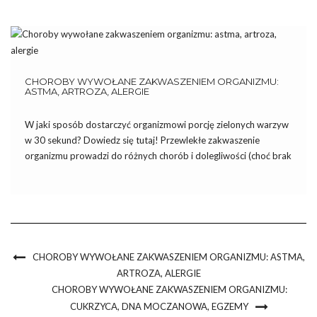
choroby wywołane zakwaszeniem organizmu. Fibromialgia […]
CHOROBY WYWOŁANE ZAKWASZENIEM ORGANIZMU:
ASTMA, ARTROZA, ALERGIE
W jaki sposób dostarczyć organizmowi porcję zielonych warzyw
w 30 sekund? Dowiedz się tutaj! Przewlekłe zakwaszenie
organizmu prowadzi do różnych chorób i dolegliwości (choć brak
równowagi pH zwykle nie jest jedyną przyczyną). Choroby
wywołane tym stanem pojawiają się zwykle w czwartym stopniu
zakwaszenia (zobacz: 6 […]
CHOROBY WYWOŁANE ZAKWASZENIEM ORGANIZMU: ASTMA,
ARTROZA, ALERGIE
CHOROBY WYWOŁANE ZAKWASZENIEM ORGANIZMU:
CUKRZYCA, DNA MOCZANOWA, EGZEMY