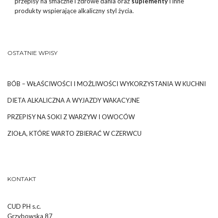
przepisy na smaczne i zdrowe dania oraz
suplementy
i inne
produkty wspierające alkaliczny styl życia.
OSTATNIE WPISY
BÓB – WŁAŚCIWOŚCI I MOŻLIWOŚCI WYKORZYSTANIA W KUCHNI
DIETA ALKALICZNA A WYJAZDY WAKACYJNE
PRZEPISY NA SOKI Z WARZYW I OWOCÓW
ZIOŁA, KTÓRE WARTO ZBIERAĆ W CZERWCU
KONTAKT
CUD PH s.c.
Grzybowska 87