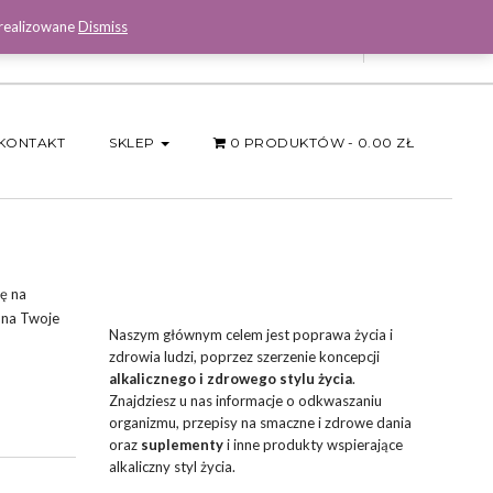
 realizowane
Dismiss
Facebook
KONTAKT
SKLEP
0 PRODUKTÓW
0.00 ZŁ
ę na
 na Twoje
Naszym głównym celem jest poprawa życia i
zdrowia ludzi, poprzez szerzenie koncepcji
alkalicznego i zdrowego stylu życia
.
Znajdziesz u nas informacje o odkwaszaniu
organizmu, przepisy na smaczne i zdrowe dania
oraz
suplementy
i inne produkty wspierające
alkaliczny styl życia.