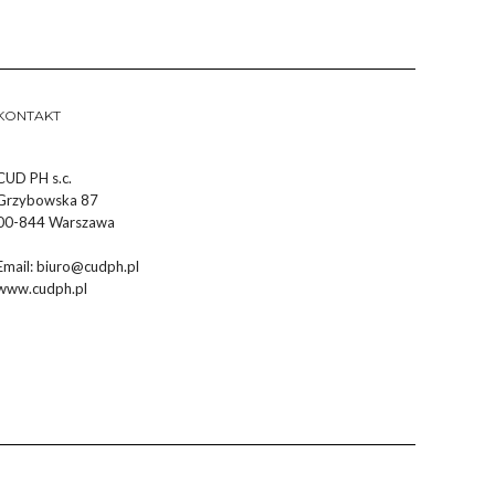
KONTAKT
CUD PH s.c.
Grzybowska 87
00-844 Warszawa
Email:
biuro@cudph.pl
www.cudph.pl