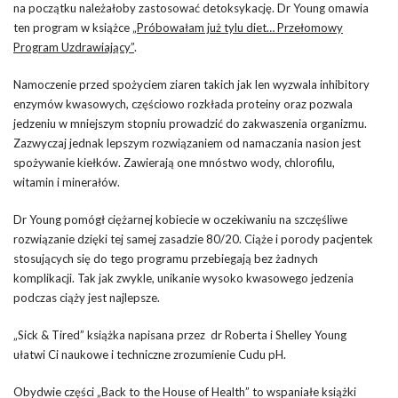
na początku należałoby zastosować detoksykację. Dr Young omawia
ten program w książce
„Próbowałam już tylu diet… Przełomowy
Program Uzdrawiający”
.
Namoczenie przed spożyciem ziaren takich jak len wyzwala inhibitory
enzymów kwasowych, częściowo rozkłada proteiny oraz pozwala
jedzeniu w mniejszym stopniu prowadzić do zakwaszenia organizmu.
Zazwyczaj jednak lepszym rozwiązaniem od namaczania nasion jest
spożywanie kiełków. Zawierają one mnóstwo wody, chlorofilu,
witamin i minerałów.
Dr Young pomógł ciężarnej kobiecie w oczekiwaniu na szczęśliwe
rozwiązanie dzięki tej samej zasadzie 80/20. Ciąże i porody pacjentek
stosujących się do tego programu przebiegają bez żadnych
komplikacji. Tak jak zwykle, unikanie wysoko kwasowego jedzenia
podczas ciąży jest najlepsze.
„Sick & Tired” książka napisana przez dr Roberta i Shelley Young
ułatwi Ci naukowe i techniczne zrozumienie Cudu pH.
Obydwie części „Back to the House of Health” to wspaniałe książki