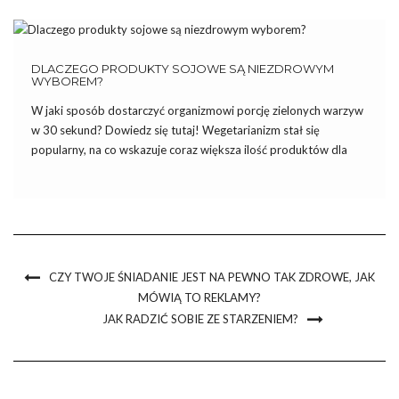
DLACZEGO PRODUKTY SOJOWE SĄ NIEZDROWYM
WYBOREM?
W jaki sposób dostarczyć organizmowi porcję zielonych warzyw
w 30 sekund? Dowiedz się tutaj! Wegetarianizm stał się
popularny, na co wskazuje coraz większa ilość produktów dla
wegetarian dostępnych w sklepach. Najpopularniejsze są
produkty sojowe, którymi można zastąpić pod względem smaku,
zarówno mięso, jak i nabiał. […]
CZY TWOJE ŚNIADANIE JEST NA PEWNO TAK ZDROWE, JAK
MÓWIĄ TO REKLAMY?
JAK RADZIĆ SOBIE ZE STARZENIEM?