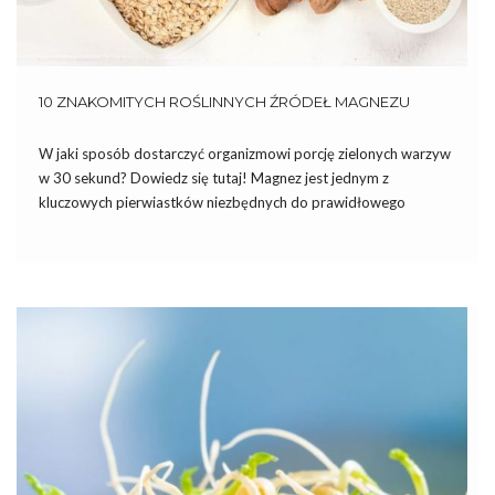
10 ZNAKOMITYCH ROŚLINNYCH ŹRÓDEŁ MAGNEZU
W jaki sposób dostarczyć organizmowi porcję zielonych warzyw
w 30 sekund? Dowiedz się tutaj! Magnez jest jednym z
kluczowych pierwiastków niezbędnych do prawidłowego
działania organizmu oraz utrzymania równowagi pH. Uczestniczy
on w około 300 reakcjach enzymatycznych, potrzebuje go
niemal każdy układ w organizmie. Ze względu […]