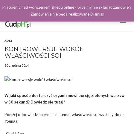
Pracujemy nad wdrożeniem sklepu online - prosimy nie składać zamówień.
Zamówienia nie będą realizowane
Dismiss
Toggl
Naviga
Facebook
dieta
KONTROWERSJE WOKÓŁ
WŁAŚCIWOŚCI SOI
30 grudnia 2014
W jaki sposób dostarczyć organizmowi porcję zielonych warzyw
w 30 sekund? Dowiedz się tutaj!
Poniżej odpowiedź na e-mail na temat właściwości soi wysłany do dr
Younga:
„Cześć Ana,