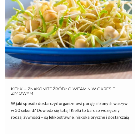
KIEŁKI – ZNAKOMITE ŹRÓDŁO WITAMIN W OKRESIE
ZIMOWYM
W jaki sposób dostarczyć organizmowi porcję zielonych warzyw
w 30 sekund? Dowiedz się tutaj! Kiełki to bardzo wdzięczny
rodzaj żywności – są lekkostrawne, niskokaloryczne i dostarczają
organizmowi wiele witamin i minerałów. W dodatku można je
bez problemu przygotować w domu, niskim nakładem pracy w
ciągu […]