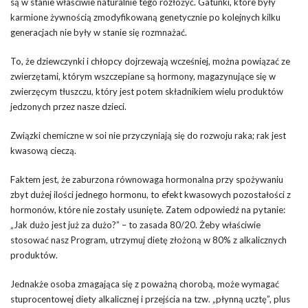
są w stanie właściwie naturalnie tego rozłożyć. Gatunki, które były
karmione żywnością zmodyfikowaną genetycznie po kolejnych kilku
generacjach nie były w stanie się rozmnażać.
To, że dziewczynki i chłopcy dojrzewają wcześniej, można powiązać ze
zwierzętami, którym wszczepiane są hormony, magazynujące się w
zwierzęcym tłuszczu, który jest potem składnikiem wielu produktów
jedzonych przez nasze dzieci.
Związki chemiczne w soi nie przyczyniają się do rozwoju raka; rak jest
kwasową cieczą.
Faktem jest, że zaburzona równowaga hormonalna przy spożywaniu
zbyt dużej ilości jednego hormonu, to efekt kwasowych pozostałości z
hormonów, które nie zostały usunięte. Zatem odpowiedź na pytanie:
„Jak dużo jest już za dużo?” – to zasada 80/20. Żeby właściwie
stosować nasz Program, utrzymuj dietę złożoną w 80% z alkalicznych
produktów.
Jednakże osoba zmagająca się z poważną chorobą, może wymagać
stuprocentowej diety alkalicznej i przejścia na tzw. „płynną ucztę”, plus