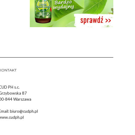
KONTAKT
CUD PH s.c.
Grzybowska 87
00-844 Warszawa
Email:
biuro@cudph.pl
www.cudph.pl