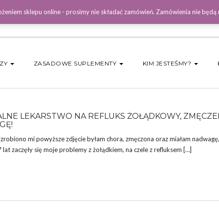
żeniem sklepu online - prosimy nie składać zamówień. Zamówienia nie będą
DZY
ZASADOWE SUPLEMENTY
KIM JESTEŚMY?
LNE LEKARSTWO NA REFLUKS ŻOŁĄDKOWY, ZMĘCZEN
GĘ!
 gdy zrobiono mi powyższe zdjęcie byłam chora, zmęczona oraz miałam nadwagę
lat zaczęły się moje problemy z żołądkiem, na czele z refluksem […]