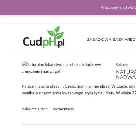
Pracujemy nad wdro
ZASADOWA BAZA WIE
Sukcesy
NATURA
NADWA
Poniżej historia Elissy: „Cześć, mam na imię Elissa. W czasie,
wynikało z nadmiernie kwasowego stylu życia i diety. W wieku 37 
20 kwietnia 2015
-
0 Komentarzy