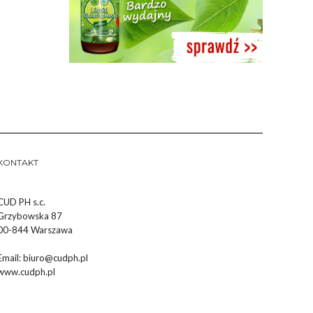
KONTAKT
CUD PH s.c.
Grzybowska 87
00-844 Warszawa
Email:
biuro@cudph.pl
www.cudph.pl