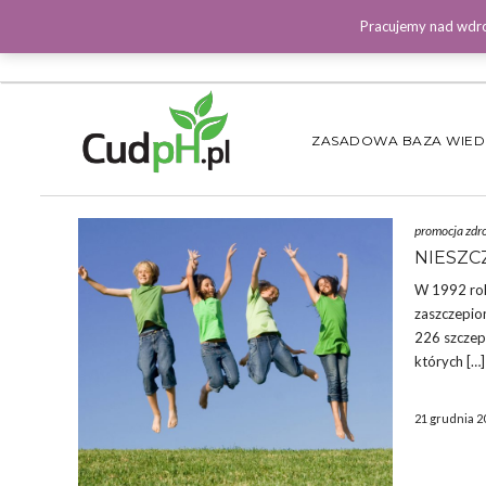
Pracujemy nad wdro
ZASADOWA BAZA WIE
promocja zdr
NIESZC
W 1992 roku
zaszczepion
226 szczepi
których […]
21 grudnia 2