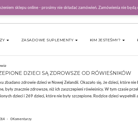
żeniem sklepu online - prosimy nie składać zamówień. Zamówienia nie będą
DZY
ZASADOWE SUPLEMENTY
KIM JESTEŚMY?
owia
ZEPIONE DZIECI SĄ ZDROWSZE OD RÓWIEŚNIKÓW
 zbadano zdrowie dzieci w Nowej Zelandii. Okazało się, że dzieci, które nie 
e, były znacznie zdrowsze, niż ich zaszczepieni rówieśnicy. W tym czasie prz
onych dzieci i 269 dzieci, które nie były szczepione. Rodzice dzieci wypełnili 
014
-
0 Komentarzy