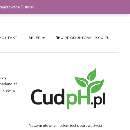
 realizowane
Dismiss
Facebook
KONTAKT
SKLEP
0 PRODUKTÓW
0.00 ZŁ
były
ebadano aż
ankiety, w
Naszym głównym celem jest poprawa życia i