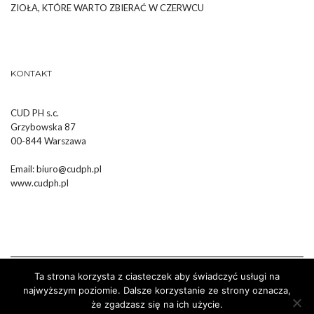
ZIOŁA, KTÓRE WARTO ZBIERAĆ W CZERWCU
KONTAKT
CUD PH s.c.
Grzybowska 87
00-844 Warszawa
Email:
biuro@cudph.pl
www.cudph.pl
Ta strona korzysta z ciasteczek aby świadczyć usługi na
najwyższym poziomie. Dalsze korzystanie ze strony oznacza,
że zgadzasz się na ich użycie.
Wykonanie :
Strony Internetowe Białystok Dr Pixel