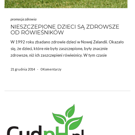
promocja zdrowia
NIESZCZEPIONE DZIECI SĄ ZDROWSZE
OD RÓWIEŚNIKÓW
W 1992 roku zbadano zdrowie dzieci w Nowej Zelandii. Okazało
się, że dzieci, które nie były zaszczepione, były znacznie
zdrowsze, niż ich zaszczepieni rówieśnicy. W tym czasie
przebadano aż 226 szczepionych dzieci i 269 dzieci, które nie
były szczepione. Rodzice dzieci wypełnili ankiety, w których […]
21 grudnia 2014
-
0 Komentarzy