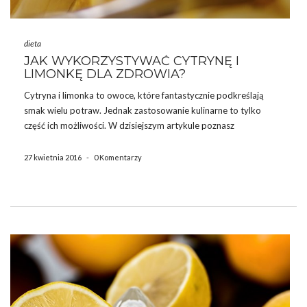
dieta
JAK WYKORZYSTYWAĆ CYTRYNĘ I
LIMONKĘ DLA ZDROWIA?
Cytryna i limonka to owoce, które fantastycznie podkreślają
smak wielu potraw. Jednak zastosowanie kulinarne to tylko
część ich możliwości. W dzisiejszym artykule poznasz
właściwości cytryny i limonki opisane przez Roberta Younga,
twórcę diety odkwaszającej organizm. Właściwości cytryny i
27 kwietnia 2016
-
0 Komentarzy
limonki PRZEZIĘBIENIE Dzięki właściwościom odkwaszającym
limonka i […]