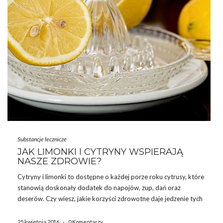
Substancje lecznicze
JAK LIMONKI I CYTRYNY WSPIERAJĄ
NASZE ZDROWIE?
Cytryny i limonki to dostępne o każdej porze roku cytrusy, które
stanowią doskonały dodatek do napojów, zup, dań oraz
deserów. Czy wiesz, jakie korzyści zdrowotne daje jedzenie tych
pysznych owoców? Woda z cytryną doskonale wspiera
metabolizm, układ trawienny, układ krwionośny oraz wspomaga
25 kwietnia 2016
-
0 Komentarzy