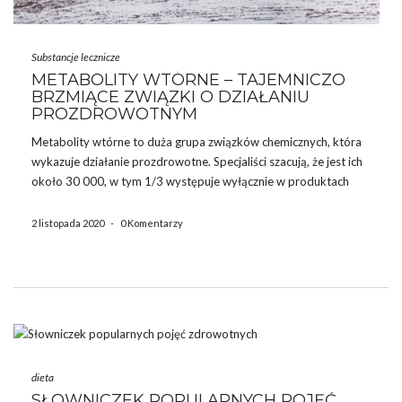
Substancje lecznicze
METABOLITY WTÓRNE – TAJEMNICZO
BRZMIĄCE ZWIĄZKI O DZIAŁANIU
PROZDROWOTNYM
Metabolity wtórne to duża grupa związków chemicznych, która
wykazuje działanie prozdrowotne. Specjaliści szacują, że jest ich
około 30 000, w tym 1/3 występuje wyłącznie w produktach
roślinnych. Substancje te odpowiadają za charakterystyczny
smak, zapach lub kolor roślin, pełnią także szereg innych funkcji
2 listopada 2020
-
0 Komentarzy
(np. chronią przed […]
dieta
SŁOWNICZEK POPULARNYCH POJĘĆ