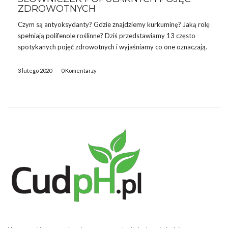
ZDROWOTNYCH
Czym są antyoksydanty? Gdzie znajdziemy kurkuminę? Jaką rolę
spełniają polifenole roślinne? Dziś przedstawiamy 13 często
spotykanych pojęć zdrowotnych i wyjaśniamy co one oznaczają.
Alkaloidy Grupa związków chemicznych wykazujących silne
działanie na organizm człowieka, zwłaszcza na układ nerwowy.
3 lutego 2020
-
0 Komentarzy
Charakteryzują się działaniem przeciwbakteryjnym,
przeciwbólowym, pobudzającym ośrodkowy układ […]