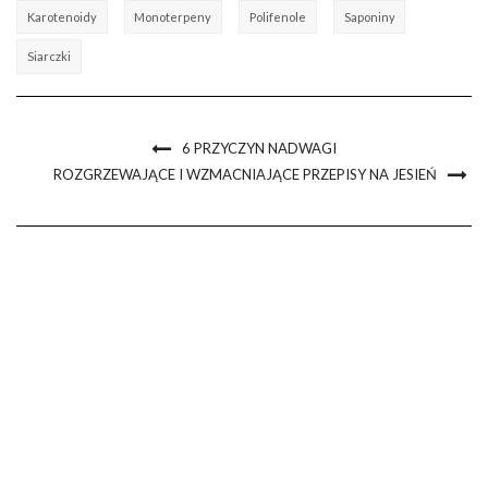
Karotenoidy
Monoterpeny
Polifenole
Saponiny
Siarczki
6 PRZYCZYN NADWAGI
ROZGRZEWAJĄCE I WZMACNIAJĄCE PRZEPISY NA JESIEŃ