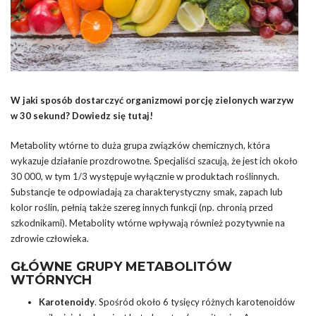
W jaki sposób dostarczyć organizmowi porcję zielonych warzyw
w 30 sekund? Dowiedz się tutaj!
Metabolity wtórne to duża grupa związków chemicznych, która
wykazuje działanie prozdrowotne. Specjaliści szacują, że jest ich około
30 000, w tym 1/3 występuje wyłącznie w produktach roślinnych.
Substancje te odpowiadają za charakterystyczny smak, zapach lub
kolor roślin, pełnią także szereg innych funkcji (np. chronią przed
szkodnikami). Metabolity wtórne wpływają również pozytywnie na
zdrowie człowieka.
GŁÓWNE GRUPY METABOLITÓW
WTÓRNYCH
Karotenoidy
. Spośród około 6 tysięcy różnych karotenoidów