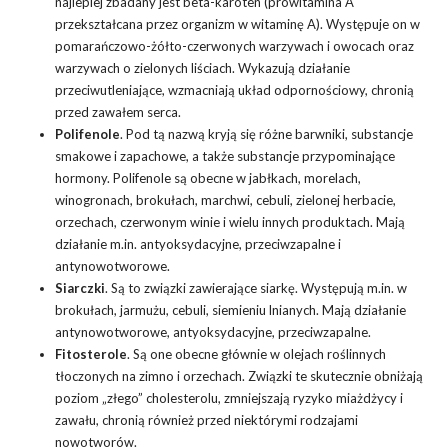
najlepiej zbadany jest beta-karoten (prowitamina A
przekształcana przez organizm w witaminę A). Występuje on w
pomarańczowo-żółto-czerwonych warzywach i owocach oraz
warzywach o zielonych liściach. Wykazują działanie
przeciwutleniające, wzmacniają układ odpornościowy, chronią
przed zawałem serca.
Polifenole
. Pod tą nazwą kryją się różne barwniki, substancje
smakowe i zapachowe, a także substancje przypominające
hormony. Polifenole są obecne w jabłkach, morelach,
winogronach, brokułach, marchwi, cebuli, zielonej herbacie,
orzechach, czerwonym winie i wielu innych produktach. Mają
działanie m.in. antyoksydacyjne, przeciwzapalne i
antynowotworowe.
Siarczki
. Są to związki zawierające siarkę. Występują m.in. w
brokułach, jarmużu, cebuli, siemieniu lnianych. Mają działanie
antynowotworowe, antyoksydacyjne, przeciwzapalne.
Fitosterole
. Są one obecne głównie w olejach roślinnych
tłoczonych na zimno i orzechach. Związki te skutecznie obniżają
poziom „złego” cholesterolu, zmniejszają ryzyko miażdżycy i
zawału, chronią również przed niektórymi rodzajami
nowotworów.