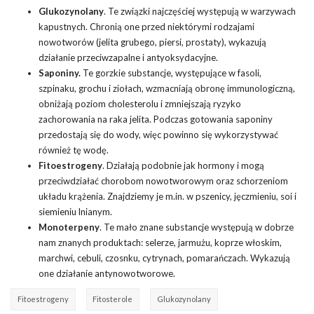
Glukozynolany
. Te związki najczęściej występują w warzywach
kapustnych. Chronią one przed niektórymi rodzajami
nowotworów (jelita grubego, piersi, prostaty), wykazują
działanie przeciwzapalne i antyoksydacyjne.
Saponiny.
Te gorzkie substancje, występujące w fasoli,
szpinaku, grochu i ziołach, wzmacniają obronę immunologiczną,
obniżają poziom cholesterolu i zmniejszają ryzyko
zachorowania na raka jelita. Podczas gotowania saponiny
przedostają się do wody, więc powinno się wykorzystywać
również tę wodę.
Fitoestrogeny
. Działają podobnie jak hormony i mogą
przeciwdziałać chorobom nowotworowym oraz schorzeniom
układu krążenia. Znajdziemy je m.in. w pszenicy, jęczmieniu, soi i
siemieniu lnianym.
Monoterpeny
. Te mało znane substancje występują w dobrze
nam znanych produktach: selerze, jarmużu, koprze włoskim,
marchwi, cebuli, czosnku, cytrynach, pomarańczach. Wykazują
one działanie antynowotworowe.
Fitoestrogeny
Fitosterole
Glukozynolany