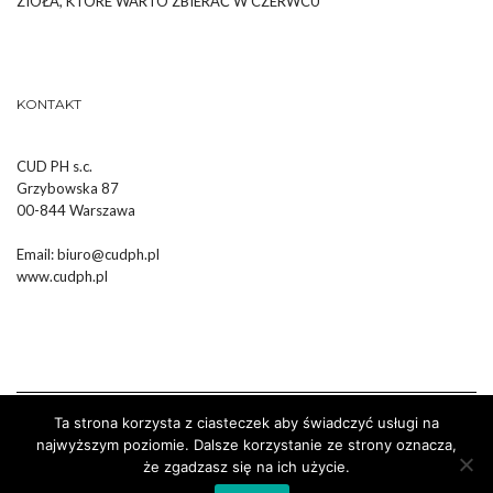
ZIOŁA, KTÓRE WARTO ZBIERAĆ W CZERWCU
KONTAKT
CUD PH s.c.
Grzybowska 87
00-844 Warszawa
Email:
biuro@cudph.pl
www.cudph.pl
Ta strona korzysta z ciasteczek aby świadczyć usługi na
najwyższym poziomie. Dalsze korzystanie ze strony oznacza,
że zgadzasz się na ich użycie.
Wykonanie :
Strony Internetowe Białystok Dr Pixel