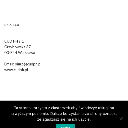
KONTAKT
CUD PH s.c.
Grzybowska 87
00-844 Warszawa
Email:
biuro@cudph.pl
www.cudph.pl
Ta strona korzysta z ciasteczek aby świadczyć usługi na
najwyższym poziomie. Dalsze korzystanie ze strony oznacza,
że zgadzasz się na ich użycie.
Wykonanie :
Strony Internetowe Białystok Dr Pixel
Zamknij