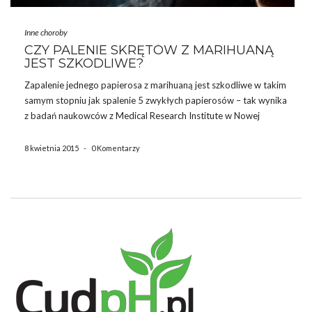
Inne choroby
CZY PALENIE SKRĘTÓW Z MARIHUANĄ
JEST SZKODLIWE?
Zapalenie jednego papierosa z marihuaną jest szkodliwe w takim
samym stopniu jak spalenie 5 zwykłych papierosów – tak wynika
z badań naukowców z Medical Research Institute w Nowej
Zelandii. „Wśród tych uczestników badania, którzy palili
marihuanę wykazano zniszczenia zarówno w górnych, jak
8 kwietnia 2015
-
0 Komentarzy
również w dolnych […]