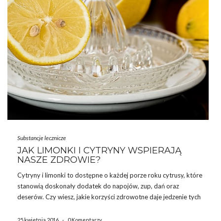
Substancje lecznicze
JAK LIMONKI I CYTRYNY WSPIERAJĄ
NASZE ZDROWIE?
Cytryny i limonki to dostępne o każdej porze roku cytrusy, które
stanowią doskonały dodatek do napojów, zup, dań oraz
deserów. Czy wiesz, jakie korzyści zdrowotne daje jedzenie tych
pysznych owoców? Woda z cytryną doskonale wspiera
metabolizm, układ trawienny, układ krwionośny oraz wspomaga
25 kwietnia 2016
-
0 Komentarzy