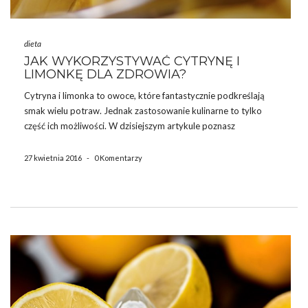
dieta
JAK WYKORZYSTYWAĆ CYTRYNĘ I
LIMONKĘ DLA ZDROWIA?
Cytryna i limonka to owoce, które fantastycznie podkreślają
smak wielu potraw. Jednak zastosowanie kulinarne to tylko
część ich możliwości. W dzisiejszym artykule poznasz
właściwości cytryny i limonki opisane przez Roberta Younga,
twórcę diety odkwaszającej organizm. Właściwości cytryny i
27 kwietnia 2016
-
0 Komentarzy
limonki PRZEZIĘBIENIE Dzięki właściwościom odkwaszającym
limonka i […]