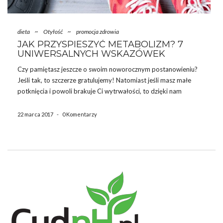
dieta
~
Otyłość
~
promocja zdrowia
JAK PRZYSPIESZYĆ METABOLIZM? 7
UNIWERSALNYCH WSKAZÓWEK
Czy pamiętasz jeszcze o swoim noworocznym postanowieniu?
Jeśli tak, to szczerze gratulujemy! Natomiast jeśli masz małe
potknięcia i powoli brakuje Ci wytrwałości, to dzięki nam
ponownie wrócisz na ścieżki zdrowego trybu życia
W głównej
mierze nasze osiągnięcia w walce z kilogramami zależne są od […]
22 marca 2017
-
0 Komentarzy