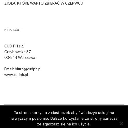
ZIOŁA, KTÓRE WARTO ZBIERAĆ W CZERWCU
KONTAKT
CUD PH s.c.
Grzybowska 87
00-844 Warszawa
Email:
biuro@cudph.pl
www.cudph.pl
Ta strona korzysta z ciasteczek aby świadczyć usługi na
najwyższym poziomie. Dalsze korzystanie ze strony oznacza,
że zgadzasz się na ich użycie.
Wykonanie :
Strony Internetowe Białystok Dr Pixel