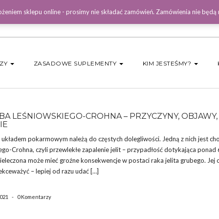
żeniem sklepu online - prosimy nie składać zamówień. Zamówienia nie będą
DZY
ZASADOWE SUPLEMENTY
KIM JESTEŚMY?
A LEŚNIOWSKIEGO-CROHNA – PRZYCZYNY, OBJAWY,
IE
 układem pokarmowym należą do częstych dolegliwości. Jedną z nich jest ch
go-Crohna, czyli przewlekłe zapalenie jelit – przypadłość dotykająca ponad 
ieleczona może mieć groźne konsekwencje w postaci raka jelita grubego. Je
lekceważyć – lepiej od razu udać […]
2021
-
0 Komentarzy