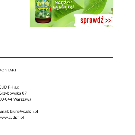
KONTAKT
CUD PH s.c.
Grzybowska 87
00-844 Warszawa
Email:
biuro@cudph.pl
www.cudph.pl