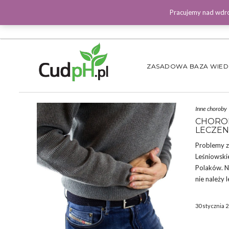
Pracujemy nad wdro
ZASADOWA BAZA WIE
Inne choroby
CHOROB
LECZEN
Problemy z
Leśniowskie
Polaków. N
nie należy 
30 stycznia 