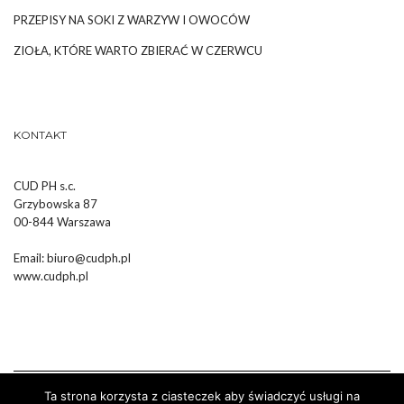
PRZEPISY NA SOKI Z WARZYW I OWOCÓW
ZIOŁA, KTÓRE WARTO ZBIERAĆ W CZERWCU
KONTAKT
CUD PH s.c.
Grzybowska 87
00-844 Warszawa
Email:
biuro@cudph.pl
www.cudph.pl
Ta strona korzysta z ciasteczek aby świadczyć usługi na