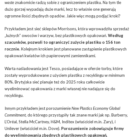
waste
znakomicie radzą sobie z ograniczeniem plastiku. Na tym tle
dużo gorzej wypadają duże marki, lecz to właśnie one generują
ogromne ilości zbędnych opadów. Jakie więc mogą podjąć kroki?
Przykładem jest sieć sklepów Morrisons, która wprowadziła sprzedaż
„luźnych” owoców i warzyw, bez plastikowych opakowań.
Według
szacunków, pozwoli to ograniczyć zużycie plastiku o 156 ton
rocznie
. Kolejnym krokiem jest planowane zastąpienie plastikowych
opakowań kwiatów ich papierowymi zamiennikami.
Warta naśladowania jest Tesco, posiadające w ofercie torby, które
zostały wyprodukowane z użyciem plastiku z recyklingu w minimum
80%. Brytyjska sieć planuje też do 2025 roku całkowicie
wyeliminować opakowania z marki własnej nie nadające się do
recyklingu.
Innym przykładem jest porozumienie
New Plastics Economy Global
Commitment
, do którego przystąpiły tak znane marki jak np. Burberry,
L’Oréal, Stella McCartney, H&M, Inditex (właściciel m.in. Zary), i
Unilever (właściciel m.in. Dove).
Porozumienie zobowiązuje firmy
do wyeliminowania zbędnych plastikowych opakowań,