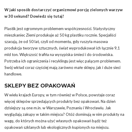
W jaki sposób dostarczyć organizmowi porcję zielonych warzyw
w 30 sekund? Dowiedz się tutaj!
Plastik jest ogromnym problemem współczesności. Statystyczny
mieszkaniec Ziemi produkuje aż 50 kg plastiku rocznie. Specjaliści
szacują, że od 50 lat, czyli od momentu, gdy ruszyła masowa
produkcja tworzyw sztucznych, świat wyprodukował ich łącznie 9,1
mld ton. Większość trafiła na wysypiska śmieci i do środowiska.
Potrzeba ich ograniczenia i recyklingu jest więc palącym problemem.
Swój wkład coraz częściej mają zarówno małe sklepy, jak i duże sieci
handlowe.
SKLEPY BEZ OPAKOWAŃ
W wielu krajach Europy, w tym również w Polsce, powstaje coraz
więcej sklepów sprzedających produkty bez opakowań. Na dzień
dzisiejszy są one m.in. w Warszawie, Poznaniu i Wrocławiu. Jak
wyglądają zakupy w takim miejscu? Otóż dominują w nim produkty na
wagę, do których można użyć własnych opakowań bądź też
opakowań szklanych lub ekologicznych kupionych na miejscu.