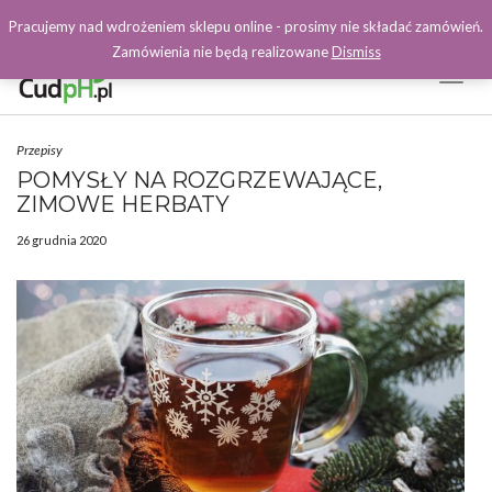
Pracujemy nad wdrożeniem sklepu online - prosimy nie składać zamówień.
Zamówienia nie będą realizowane
Dismiss
Toggl
Naviga
Facebook
Przepisy
POMYSŁY NA ROZGRZEWAJĄCE,
ZIMOWE HERBATY
26 grudnia 2020