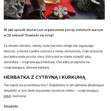
W jaki sposób dostarczyć organizmowi porcję zielonych warzyw
w 30 sekund? Dowiedz się tutaj!
Za oknem chłodno, ziemię otula warstwa śniegu lub siąpiącego
deszczu, a słońce rzadko zaszczyca swoją obecnością. Całe szczęście
jest jedna mała prosta rzecz, która jest w stanie ocieplić taką
atmosferę – rozgrzewająca herbata. Oto kilka przepisów na
rozgrzewające, zimowe herbaty.
HERBATKA Z CYTRYNĄ I KURKUMĄ
Ten napój ma prawdziwą moc! Znajdziemy w nim głównie alkalizujące
składniki, w tym dwie wspaniałe, lecznicze rośliny – rozgrzewający
imbir
i kurkumę.
Składniki: