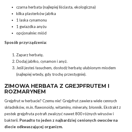
czarna herbata (najlepiej liściasta, ekologiczna)
kilka plasterków jabłka
1 laska cynamonu
1 gwiazdka anyżu
opcjonalnie: miód
Sposób przyrządzenia:
Zaparz herbatę.
Dodaj jabłko, cynamon i anyż.
Jeśli jesteś łasuchem, dosłodź herbatę ulubionym miodem
(najlepiej wtedy, gdy trochę przestygnie).
ZIMOWA HERBATA Z GREJPFRUTEM I
ROZMARYNEM
Grejpfrut w herbacie? Czemu nie! Grejpfrut zawiera wiele cennych
składników, m.in. flawonoidy, witaminy, minerały, błonnik. Ekstrakt z
pestek grejpfruta potrafi zwalczyć nawet 800 różnych wirusów i
bakterii.
Ponadto to jeden z najbardziej cenionych owoców na
diecie odkwaszającej organizm.