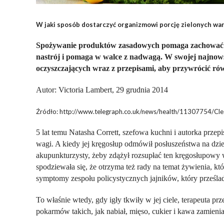
W jaki sposób dostarczyć organizmowi porcję zielonych war
Spożywanie produktów zasadowych pomaga zachować zd
nastrój i pomaga w walce z nadwagą. W swojej najnow
oczyszczających wraz z przepisami, aby przywrócić ró
Autor: Victoria Lambert, 29 grudnia 2014
Źródło: http://www.telegraph.co.uk/news/health/11307754/Clea
5 lat temu Natasha Corrett, szefowa kuchni i autorka prz
wagi. A kiedy jej kręgosłup odmówił posłuszeństwa na dz
akupunkturzysty, żeby zdążył rozsupłać ten kręgosłupowy w
spodziewała się, że otrzyma też rady na temat żywienia, któ
symptomy zespołu policystycznych jajników, który prześlad
To właśnie wtedy, gdy igły tkwiły w jej ciele, terapeuta prz
pokarmów takich, jak nabiał, mięso, cukier i kawa zamieniaj