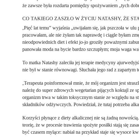
że zawsze była rozdarta pomiędzy spożywaniem „tych dobr
CO TAKIEGO ZASZŁO W ŻYCIU NATASHY, ŻE ST
Pięć lat temu” wyjaśnia „uwijałam się, jak pszczoła w ulu
„
pracowałam, ale nie żyłam tak naprawdę i ciągle byłam zmę
nieodpowiednich diet i efekt jo-jo groziły poważnymi zab
panowała moda na bycie bardzo szczupłym; moja waga wah
To matka Natashy zaleciła jej terapie medycyny ajurwedyjsk
nie był w stanie równowagi. Słuchała jego rad z zapartym 
Terapeuta poinformował mnie, że mój organizm jest straszl
„
należę do super zdrowych wegetarian pijących koktajl ze s
organizm trwa w takim toksycznym stanie ze względu na st
składników odżywczych. Powiedział, że tutaj potrzeba alka
Korzyści płynące z diety alkalicznej nie są żadną nowością
teorię, że w procesie trawienia spożyte posiłki stają się
być czasem mylące: nabiał na przykład staje się wysoce kw