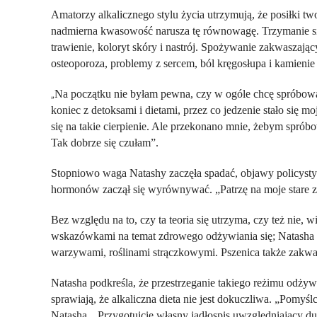
Amatorzy alkalicznego stylu życia utrzymują, że posiłki
nadmierna kwasowość narusza tę równowagę. Trzymanie się
trawienie, koloryt skóry i nastrój. Spożywanie zakwaszaj
osteoporoza, problemy z sercem, ból kręgosłupa i kamieni
Na początku nie byłam pewna, czy w ogóle chcę spróbowa
„
koniec z detoksami i dietami, przez co jedzenie stało się m
się na takie cierpienie. Ale przekonano mnie, żebym sprób
Tak dobrze się czułam”.
Stopniowo waga Natashy zaczęła spadać, objawy policystyc
hormonów zaczął się wyrównywać. „Patrzę na moje stare zdj
Bez względu na to, czy ta teoria się utrzyma, czy też nie, w
wskazówkami na temat zdrowego odżywiania się; Natasha 
warzywami, roślinami strączkowymi. Pszenica także zakwasz
Natasha podkreśla, że przestrzeganie takiego reżimu odżyw
sprawiają, że alkaliczna dieta nie jest dokuczliwa. „Pomyś
Natasha. „Przygotujcie własny jadłospis uwzględniający duż