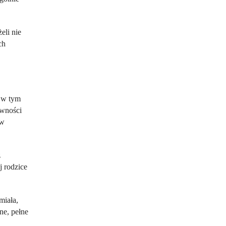
eli nie
ch
– w tym
ywności
 w
z
j rodzice
miała,
ne, pełne