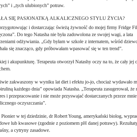
ych” i „tych ulubionych” potraw.
AŁA SIĘ PASJONATKĄ ALKALICZNEGO STYLU ŻYCIA?
 przygotowując i dostarczając świeżą żywność do mojej firmy Fridge Fil
czona”. Do tego Natasha nie była zadowolona ze swojej wagi, a lata
urzeniami odżywiania. „Gdy byłam w szkole z internatem, wśród dziew
ała się znacząco, gdy próbowałam wpasować się w ten trend”.
iej i akupunkturę. Terapeuta otworzył Natashy oczy na to, że cały jej
tchem.
iwie zakwaszony w wyniku lat diet i efektu jo-jo, chociaż wydawało mi
piruliną każdego dnia” opowiada Natasha. „Terapeuta zasugerował, że
res i przepracowanie i nie może przyswajać dostarczanych przeze mnie
licznego oczyszczania”.
. Pionier w tej dziedzinie, dr Robert Young, amerykański biolog, wypr
 zasadowe lub kwasowe (zgodnie z poziomem pH danej potrawy). Rezulta
aśny, a cytryny zasadowe.