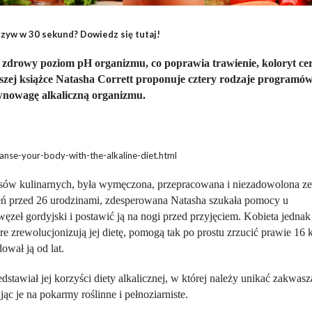
zyw w 30 sekund? Dowiedz się tutaj!
rowy poziom pH organizmu, co poprawia trawienie, koloryt cer
szej książce Natasha Corrett proponuje cztery rodzaje programó
wnowagę alkaliczną organizmu.
nse-your-body-with-the-alkaline-diet.html
episów kulinarnych, była wymęczona, przepracowana i niezadowolona ze
ień przed 26 urodzinami, zdesperowana Natasha szukała pomocy u
ęzeł gordyjski i postawić ją na nogi przed przyjęciem. Kobieta jednak
re zrewolucjonizują jej dietę, pomogą tak po prostu zrzucić prawie 16 k
ował ją od lat.
edstawiał jej korzyści diety alkalicznej, w której należy unikać zakwas
ąc je na pokarmy roślinne i pełnoziarniste.