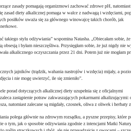
 tworzące zasady pomagają organizmowi zachować zdrowe pH, natomiast
 zasad diety alkalicznej pomaga w walce z nadwagą i wzdęciami, po
ących posiłków uważa się za głównego winowajcę takich chorób, jak
e nerkowe.
ć takiego stylu odżywiania” wspomina Natasha. „Obiecałam sobie, że
oją obsesją i byłam nieszczęśliwa. Przysięgłam sobie, że już nigdy nie 
owała alkalicznego oczyszczania przez 21 dni. Potem już nie mogłam pr
znych jajników (trądzik, wahania nastrojów i wzdęcia) mijały, a pozi
ęcia i nie mogę uwierzyć, ile się zmieniło”.
iele porad dotyczących alkalicznej diety uzupełnia się z oficjalnymi
zaleca zastąpienie potraw zakwaszających pokarmami alkalizującymi:
a, natomiast zalecane są migdały, czosnek, oliwa z oliwek i herbaty 
iania polega głównie na zdrowym rozsądku, a pyszne przepisy, które p
lcie o tym, jak o sposobie odżywiania zgodnie z intencjami Matki Natury
o roślin strączkowych i zbóż, ale nie przesadzajcie z owocami – szcze