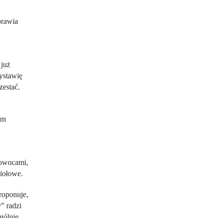
prawia
 już
wystawię
zestać.
om
 owocami,
ziołowe.
roponuje,
” radzi
gólnie