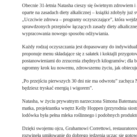
Obecnie 31-letnia Natasha cieszy się świetnym zdrowiem i s
oparte na zasadach diety alkalicznej – książki zdobyły już
„
Uczciwie zdrowa – programy oczyszczające
”, która wejd
sprawdzonych przepisów łączących zasady diety alkaliczn
wypracowania nowego sposobu odżywiania.
Każdy rodzaj oczyszczania jest dopasowany do indywidua
proponuje menu składające się z sałatek i koktajli przy
postanowieniami do zrzucenia zbędnych kilogramów; dla b
ogromny krok ku nowemu, zdrowszemu życiu, jak obiecuje
Po przejściu pierwszych 30 dni nie ma odwrotu” zachęca
„
będziesz tryskać energią i wigorem”.
Natasha, w życiu prywatnym narzeczona Simona Batemana, 3
matka, projektantka wnętrz Kelly Hoppen (przyrodnia siost
lodówka była pełna mleka roślinnego i podobnych produkt
Dzięki swojemu ojcu, Grahamowi Correttowi, restauratorow
rozwinęła umiłowanie do dobrego jedzenia ucząc się gotować