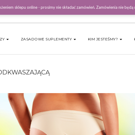
żeniem sklepu online - prosimy nie składać zamówień. Zamówienia nie będą
DZY
ZASADOWE SUPLEMENTY
KIM JESTEŚMY?
 ODKWASZAJĄCĄ