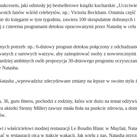
ukcesem, jaki odniosły jej bestsellerowe książki kucharskie „
Uczciwie
 swoich fanów wśród celebrytów, np.: Victoria Beckham. Ostatnia część
zie do księgarni w tym tygodniu, zawiera 100 skrupulatnie dobranych i
ej z czterema programami detoksu opracowanymi przez Natashę w celu
lnych potrzeb: np.: 6-dniowy program detoksu połączony z odchudzan
gotowanych z surowych warzyw, aby zainspirować osoby z noworocznymi
ardziej ambitnych osób propozycja 30-dniowego programu oczyszczan
 Natasha.
 Natasha „wprowadzisz zdecydowane zmiany na lepsze w swoim stylu ż
6, guru fitness, pochodzi z rodziny, która wie dużo na temat odżywia
ra aktorki Sienny Miller) zawsze miała fioła na punkcie zdrowia, a d
ów.
i i właścicielowi modnej restauracji Le Boudin Blanc w Mayfair, Nat
 w restauracji ojca w trakcie wakacji. Jak wielu z nas, Natasha przyzn