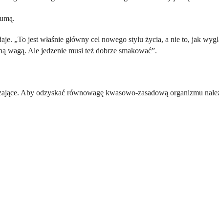
dumą.
je. „To jest właśnie główny cel nowego stylu życia, a nie to, jak wygl
lną wagą. Ale jedzenie musi też dobrze smakować”.
zające. Aby odzyskać równowagę kwasowo-zasadową organizmu należ