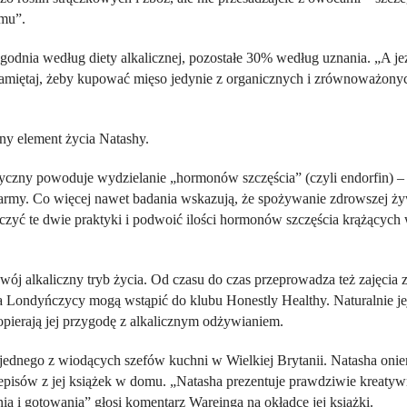
zmu”.
odnia według diety alkalicznej, pozostałe 30% według uznania. „A jeż
 pamiętaj, żeby kupować mięso jedynie z organicznych i zrównoważony
ny element życia Natashy.
yczny powoduje wydzielanie „hormonów szczęścia” (czyli endorfin) 
army. Co więcej nawet badania wskazują, że spożywanie zdrowszej ż
czyć te dwie praktyki i podwoić ilości hormonów szczęścia krążących
swój alkaliczny tryb życia. Od czasu do czas przeprowadza też zajęcia 
 a Londyńczycy mogą wstąpić do klubu Honestly Healthy. Naturalnie je
pierają jej przygodę z alkalicznym odżywianiem.
 jednego z wiodących szefów kuchni w Wielkiej Brytanii. Natasha onie
episów z jej książek w domu. „Natasha prezentuje prawdziwie kreatyw
a i gotowania” głosi komentarz Wareinga na okładce jej książki.