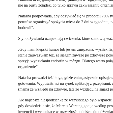
nie na pusty żołądek, co tylko sprzyja zakwaszaniu organi
Natasha podpowiada, aby odżywiać się w proporcji 70% tyg
potrafisz ograniczyć spożycia mięsa do 2 dni w tygodniu,
hodowli”.
Styl odżywiania uzupełniają ćwiczenia, które stanowią waż
Gdy mam kiepski humor lub jestem zmęczona, wysiłek fiz
„
stanie zauważyłam też, że sięgam zawsze po zdrowsze pok
sprzyja wydzielaniu endorfin w mózgu. Dlatego warto połą
organizmie”.
Natasha prowadzi też bloga, gdzie entuzjastycznie opisuje 
gotowania. Wypuściła też na rynek aplikację z przepisami,
(mama ze względu na zdrowie, tata ze względu na smak) po
Ale najlepszą niespodzianką ze wszystkiego było wsparcie
gdy dowiedziała się, że Marcus Wareing gotuje według prz
inwencji i wychodzące w przyszłość podejście do odżywiani