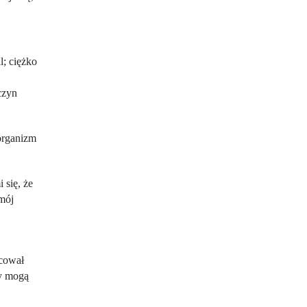
l; ciężko
czyn
 organizm
 się, że
 mój
acował
ty mogą