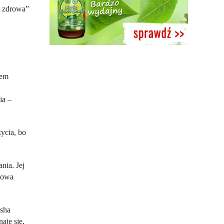
 zdrowa
”
iem
ia –
ycia, bo
nia. Jej
omowa
asha
aje się,