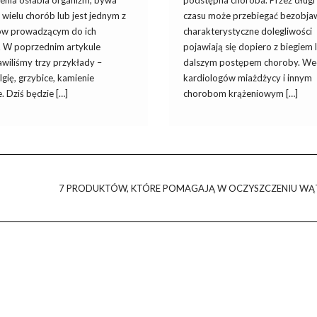
enia osłabia organizm, bywa
podstępna choroba. Przez długi
wielu chorób lub jest jednym z
czasu może przebiegać bezobj
ów prowadzącym do ich
charakterystyczne dolegliwości
. W poprzednim artykule
pojawiają się dopiero z biegiem la
wiliśmy trzy przykłady –
dalszym postępem choroby. We
lgię, grzybice, kamienie
kardiologów miażdżycy i innym
. Dziś będzie […]
chorobom krążeniowym […]
7 PRODUKTÓW, KTÓRE POMAGAJĄ W OCZYSZCZENIU WĄ