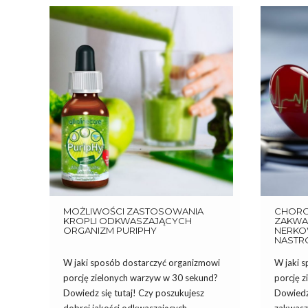
MOŻLIWOŚCI ZASTOSOWANIA
CHOR
KROPLI ODKWASZAJĄCYCH
ZAKWAS
ORGANIZM PURIPHY
NERKOW
NASTR
W jaki sposób dostarczyć organizmowi
W jaki 
porcję zielonych warzyw w 30 sekund?
porcję 
Dowiedz się tutaj! Czy poszukujesz
Dowiedz 