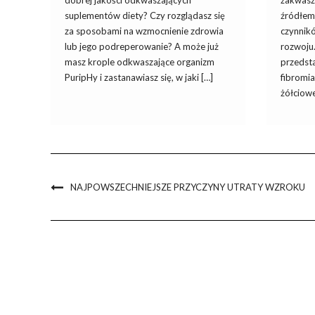
dobrej jakości odkwaszających
zakwasz
suplementów diety? Czy rozglądasz się
źródłem 
za sposobami na wzmocnienie zdrowia
czynnik
lub jego podreperowanie? A może już
rozwoju
masz krople odkwaszające organizm
przedsta
PuripHy i zastanawiasz się, w jaki […]
fibromia
żółciowe
NAJPOWSZECHNIEJSZE PRZYCZYNY UTRATY WZROKU