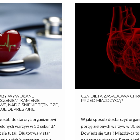
OBY WYWOŁANE
CZY DIETA ZASADOWA CHR
ZENIEM: KAMIENIE
PRZED MIAŻDŻYCĄ?
E, NADCIŚNIENIE TĘTNICZE,
OJE DEPRESYJNE
sposób dostarczyć organizmowi
W jaki sposób dostarczyć orga
zielonych warzyw w 30 sekund?
porcję zielonych warzyw w 30 s
się tutaj! Długotrwały stan
Dowiedz się tutaj! Miażdżyca to