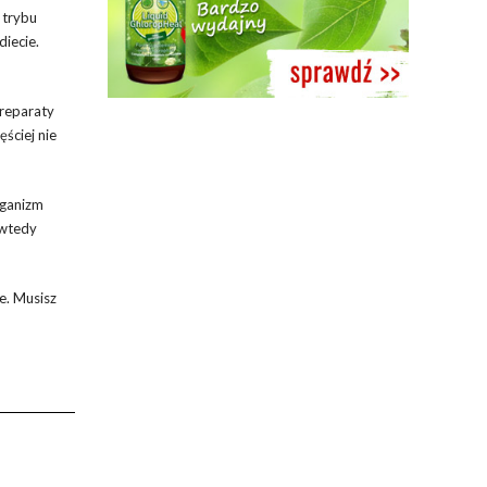
 trybu
diecie.
preparaty
ęściej nie
rganizm
 wtedy
e. Musisz