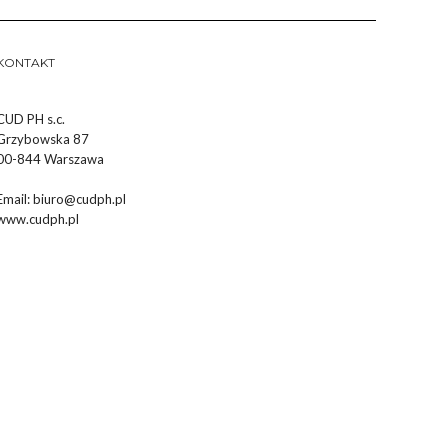
KONTAKT
CUD PH s.c.
Grzybowska 87
00-844 Warszawa
Email:
biuro@cudph.pl
www.cudph.pl