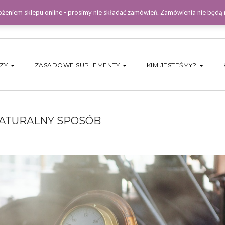
żeniem sklepu online - prosimy nie składać zamówień. Zamówienia nie będą
DZY
ZASADOWE SUPLEMENTY
KIM JESTEŚMY?
 NATURALNY SPOSÓB