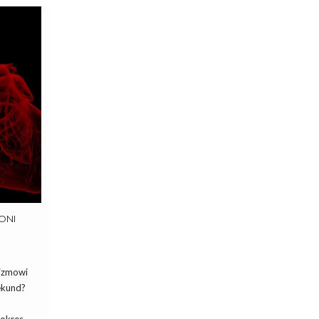
ONI
nizmowi
ekund?