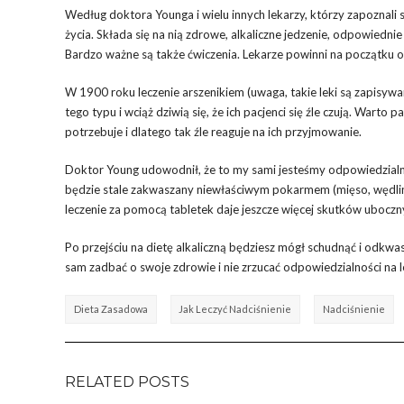
Według doktora Younga i wielu innych lekarzy, którzy zapoznali 
życia. Składa się na nią zdrowe, alkaliczne jedzenie, odpowiedn
Bardzo ważne są także ćwiczenia. Lekarze powinni na początku o
W 1900 roku leczenie arszenikiem (uwaga, takie leki są zapisywa
tego typu i wciąż dziwią się, że ich pacjenci się źle czują. Warto
potrzebuje i dlatego tak źle reaguje na ich przyjmowanie.
Doktor Young udowodnił, że to my sami jesteśmy odpowiedzialni 
będzie stale zakwaszany niewłaściwym pokarmem (mięso, wędliny, t
leczenie za pomocą tabletek daje jeszcze więcej skutków uboczn
Po przejściu na dietę alkaliczną będziesz mógł schudnąć i odkwas
sam zadbać o swoje zdrowie i nie zrzucać odpowiedzialności na l
Dieta Zasadowa
Jak Leczyć Nadciśnienie
Nadciśnienie
RELATED POSTS