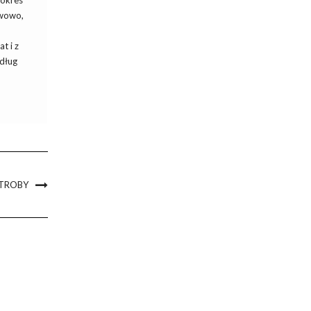
 okres
awowo,
t i z
dług
TROBY