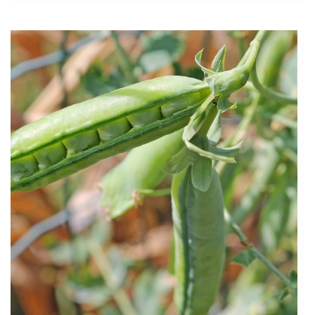
włosów. Wrzody dwunastnicy i żołądka Choroba […]