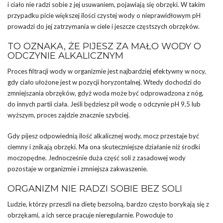
i ciało nie radzi sobie z jej usuwaniem, pojawiają się obrzęki. W takim
przypadku picie większej ilości czystej wody o nieprawidłowym pH
prowadzi do jej zatrzymania w ciele i jeszcze częstszych obrzęków.
TO OZNAKA, ŻE PIJESZ ZA MAŁO WODY O
ODCZYNIE ALKALICZNYM
Proces filtracji wody w organizmie jest najbardziej efektywny w nocy,
gdy ciało ułożone jest w pozycji horyzontalnej. Wtedy dochodzi do
zmniejszania obrzęków, gdyż woda może być odprowadzona z nóg,
do innych partii ciała. Jeśli będziesz pił wodę o odczynie pH 9,5 lub
wyższym, proces zajdzie znacznie szybciej.
Gdy pijesz odpowiednią ilość alkalicznej wody, mocz przestaje być
ciemny i znikają obrzęki. Ma ona skuteczniejsze działanie niż środki
moczopędne. Jednocześnie duża część soli z zasadowej wody
pozostaje w organizmie i zmniejsza zakwaszenie.
ORGANIZM NIE RADZI SOBIE BEZ SOLI
Ludzie, którzy przeszli na dietę bezsolną, bardzo często borykają się z
obrzękami, a ich serce pracuje nieregularnie. Powoduje to