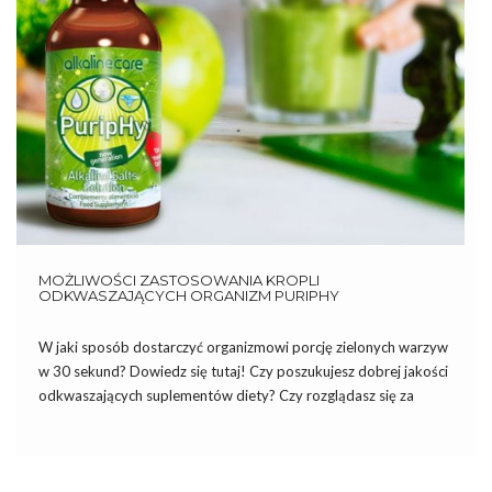
MOŻLIWOŚCI ZASTOSOWANIA KROPLI
ODKWASZAJĄCYCH ORGANIZM PURIPHY
W jaki sposób dostarczyć organizmowi porcję zielonych warzyw
w 30 sekund? Dowiedz się tutaj! Czy poszukujesz dobrej jakości
odkwaszających suplementów diety? Czy rozglądasz się za
sposobami na wzmocnienie zdrowia lub jego podreperowanie? A
może już masz krople odkwaszające organizm PuripHy i
zastanawiasz się, w jaki […]