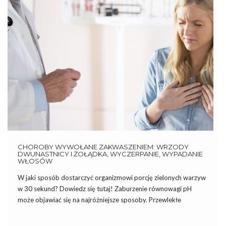
CHOROBY WYWOŁANE ZAKWASZENIEM: WRZODY
DWUNASTNICY I ŻOŁĄDKA, WYCZERPANIE, WYPADANIE
WŁOSÓW
W jaki sposób dostarczyć organizmowi porcję zielonych warzyw
w 30 sekund? Dowiedz się tutaj! Zaburzenie równowagi pH
może objawiać się na najróżniejsze sposoby. Przewlekłe
zakwaszenie przyczynia się do pojawienia się licznych chorób i
dolegliwości, m.in. choroby wrzodowej, wyczerpania, wypadania