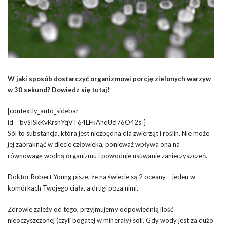
W jaki sposób dostarczyć organizmowi porcję zielonych warzyw
w 30 sekund? Dowiedz się tutaj!
[contextly_auto_sidebar
id=”bvSISkKvKrsnYqVT64LFkAhqUd76O42s”]
Sól to substancja, która jest niezbędna dla zwierząt i roślin. Nie może
jej zabraknąć w diecie człowieka, ponieważ wpływa ona na
równowagę wodną organizmu i powoduje usuwanie zanieczyszczeń.
Doktor Robert Young pisze, że na świecie są 2 oceany – jeden w
komórkach Twojego ciała, a drugi poza nimi.
Zdrowie zależy od tego, przyjmujemy odpowiednią ilość
nieoczyszczonej (czyli bogatej w minerały) soli. Gdy wody jest za dużo