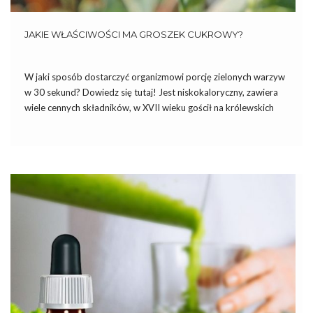
JAKIE WŁAŚCIWOŚCI MA GROSZEK CUKROWY?
W jaki sposób dostarczyć organizmowi porcję zielonych warzyw
w 30 sekund? Dowiedz się tutaj! Jest niskokaloryczny, zawiera
wiele cennych składników, w XVII wieku gościł na królewskich
stołach, a dwieście lat później stał się bohaterem przełomowych
badań dotyczących genetyki i krzyżowania roślin. To właśnie on
– […]