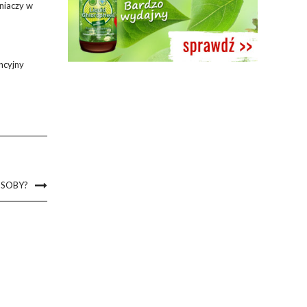
eniaczy w
ncyjny
OSOBY?