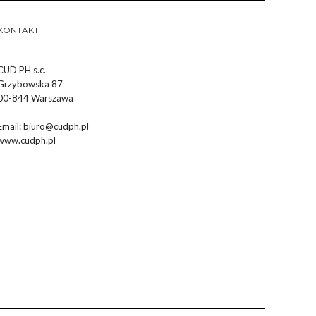
KONTAKT
CUD PH s.c.
Grzybowska 87
00-844 Warszawa
Email:
biuro@cudph.pl
www.cudph.pl