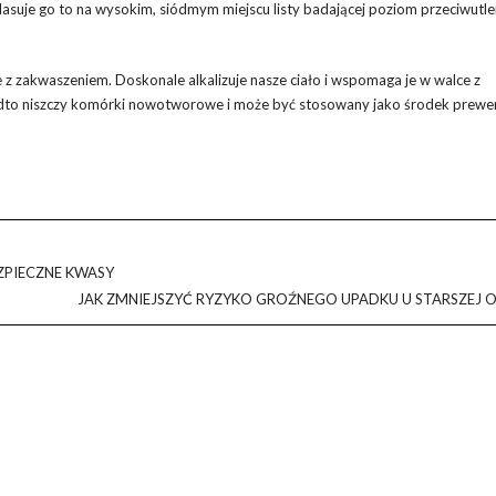
 Plasuje go to na wysokim, siódmym miejscu listy badającej poziom przeciwutl
 z zakwaszeniem. Doskonale alkalizuje nasze ciało i wspomaga je w walce z
adto niszczy komórki nowotworowe i może być stosowany jako środek prewe
ZPIECZNE KWASY
JAK ZMNIEJSZYĆ RYZYKO GROŹNEGO UPADKU U STARSZEJ 