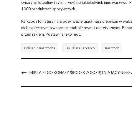
cynaryny, luteoliny i sylimaryny) niż jakiekolwiek inne warzywo.
1000 produktach spożywczych.
Karczoch to naturalny środek wspierający nasz organizm w walce
niebezpiecznymi kwasami metabolicznymi i dietetycznymi. Pon
przed rakiem. Postaw na jego moc.
Działanie Karczocha
Jak Działa Karczoch
Karczoch
MIĘTA – DOSKONAŁY ŚRODEK ZOBOJĘTNIAJĄCY NIEBE