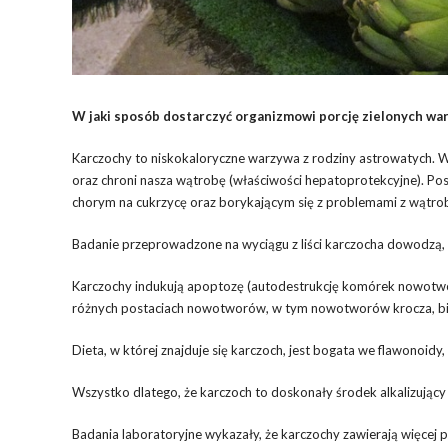
W jaki sposób dostarczyć organizmowi porcję zielonych war
Karczochy to niskokaloryczne warzywa z rodziny astrowatych. Wy
oraz chroni nasza wątrobę (właściwości hepatoprotekcyjne). Po
chorym na cukrzycę oraz borykającym się z problemami z wątro
Badanie przeprowadzone na wyciągu z liści karczocha dowodzą
Karczochy indukują apoptozę (autodestrukcję komórek nowotwor
różnych postaciach nowotworów, w tym nowotworów krocza, biał
Dieta, w której znajduje się karczoch, jest bogata we flawonoidy
Wszystko dlatego, że karczoch to doskonały środek alkalizujący 
Badania laboratoryjne wykazały, że karczochy zawierają więcej p