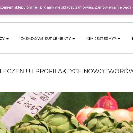
żeniem sklepu online - prosimy nie składać zamówień. Zamówienia nie będą
DZY
ZASADOWE SUPLEMENTY
KIM JESTEŚMY?
W LECZENIU I PROFILAKTYCE NOWOTWORÓ