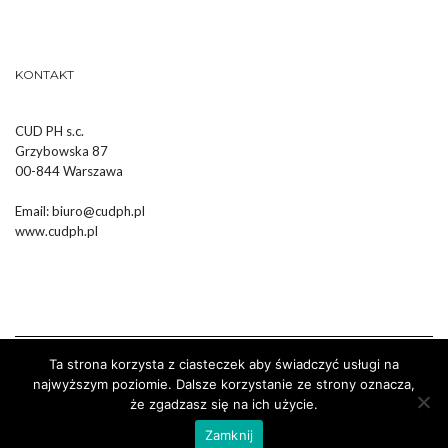
KONTAKT
CUD PH s.c.
Grzybowska 87
00-844 Warszawa
Email:
biuro@cudph.pl
www.cudph.pl
Ta strona korzysta z ciasteczek aby świadczyć usługi na
najwyższym poziomie. Dalsze korzystanie ze strony oznacza,
że zgadzasz się na ich użycie.
Wykonanie :
Strony Internetowe Białystok Dr Pixel
Zamknij