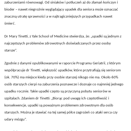
zaburzeniami równowagi. Od siniaków i potłuczeń aż do złamań kończyn i
bioder – nawet niegroźnie wyglądający upadek dla seniora może oznaczać
znaczną utratę sprawności a w najtragiczniejszych przypadkach nawet
śmierć.
Dr Mary Tinetti, z Yale School of Medicine stwierdza, że: „upadki są jednym z
najczęstszych problemów zdrowotnych doświadczanych przez osoby
starsze”.
Zgodnie z danymi opublikowanymi w raporcie Programu Geriatrii, z którym
współpracuje dr Tinetti, większość upadków, które przytrafiają się seniorom
(ok. 70%) ma miejsce kiedy przy osobie starszej nikogo nie ma. Około 60%
osób starszych cierpi na zaburzenia poznawcze i doznaje co najmniej jednego
upadku rocznie. Takie upadki często są przyczyną pobytu seniorów w
szpitalach. Zdaniem dr Tinetti: „Biorąc pod uwagę ich częstotliwość i
konsekwencje, upadki są poważnym problemem zdrowotnym dla osób
starszych. Można je stawiać na tej samej półce zagrożeń co ataki serca czy
udary mózgu”.