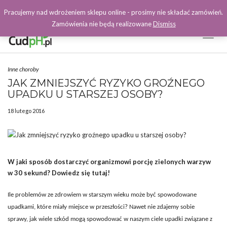
Pracujemy nad wdrożeniem sklepu online - prosimy nie składać zamówień.
Zamówienia nie będą realizowane
Dismiss
Toggl
Naviga
Facebook
Inne choroby
JAK ZMNIEJSZYĆ RYZYKO GROŹNEGO
UPADKU U STARSZEJ OSOBY?
18 lutego 2016
W jaki sposób dostarczyć organizmowi porcję zielonych warzyw
w 30 sekund? Dowiedz się tutaj!
Ile problemów ze zdrowiem w starszym wieku może być spowodowane
upadkami, które miały miejsce w przeszłości? Nawet nie zdajemy sobie
sprawy, jak wiele szkód mogą spowodować w naszym ciele upadki związane z