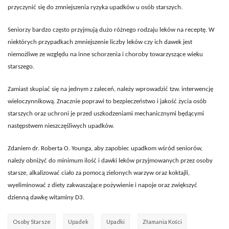
przyczynić się do zmniejszenia ryzyka upadków u osób starszych.
Seniorzy bardzo często przyjmują dużo różnego rodzaju leków na receptę. W
niektórych przypadkach zmniejszenie liczby leków czy ich dawek jest
niemożliwe ze względu na inne schorzenia i choroby towarzyszące wieku
starszego.
Zamiast skupiać się na jednym z zaleceń, należy wprowadzić tzw. interwencję
wieloczynnikową. Znacznie poprawi to bezpieczeństwo i jakość życia osób
starszych oraz uchroni je przed uszkodzeniami mechanicznymi będącymi
następstwem nieszczęśliwych upadków.
Zdaniem dr. Roberta O. Younga, aby zapobiec upadkom wśród seniorów,
należy obniżyć do minimum ilość i dawki leków przyjmowanych przez osoby
starsze, alkalizować ciało za pomocą zielonych warzyw oraz koktajli,
wyeliminować z diety zakwaszające pożywienie i napoje oraz zwiększyć
dzienną dawkę witaminy D3.
Osoby Starsze
Upadek
Upadki
Złamania Kości