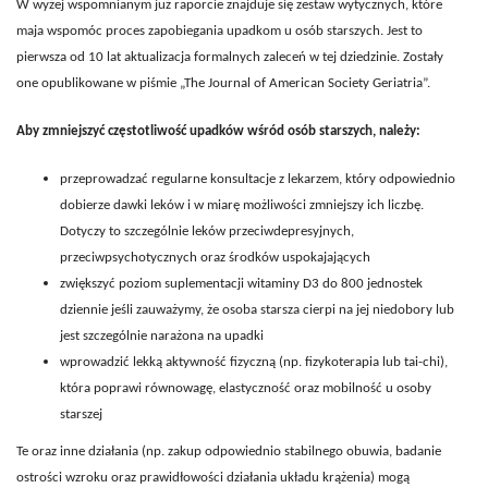
W wyżej wspomnianym już raporcie znajduje się zestaw wytycznych, które
maja wspomóc proces zapobiegania upadkom u osób starszych. Jest to
pierwsza od 10 lat aktualizacja formalnych zaleceń w tej dziedzinie. Zostały
one opublikowane w piśmie „The Journal of American Society Geriatria”.
Aby zmniejszyć częstotliwość upadków wśród osób starszych, należy:
przeprowadzać regularne konsultacje z lekarzem, który odpowiednio
dobierze dawki leków i w miarę możliwości zmniejszy ich liczbę.
Dotyczy to szczególnie leków przeciwdepresyjnych,
przeciwpsychotycznych oraz środków uspokajających
zwiększyć poziom suplementacji witaminy D3 do 800 jednostek
dziennie jeśli zauważymy, że osoba starsza cierpi na jej niedobory lub
jest szczególnie narażona na upadki
wprowadzić lekką aktywność fizyczną (np. fizykoterapia lub tai-chi),
która poprawi równowagę, elastyczność oraz mobilność u osoby
starszej
Te oraz inne działania (np. zakup odpowiednio stabilnego obuwia, badanie
ostrości wzroku oraz prawidłowości działania układu krążenia) mogą