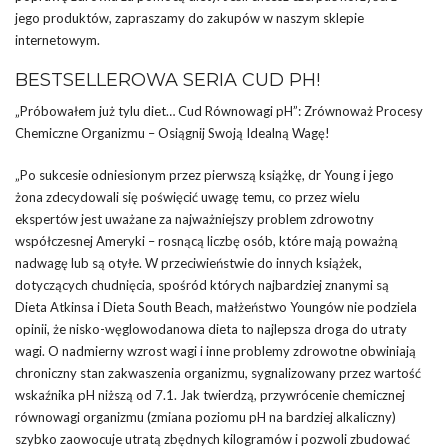
jego produktów, zapraszamy do zakupów w naszym sklepie
internetowym.
BESTSELLEROWA SERIA CUD PH!
„Próbowałem już tylu diet… Cud Równowagi pH”: Zrównoważ Procesy
Chemiczne Organizmu – Osiągnij Swoją Idealną Wagę!
„Po sukcesie odniesionym przez pierwszą książkę, dr Young i jego
żona zdecydowali się poświęcić uwagę temu, co przez wielu
ekspertów jest uważane za najważniejszy problem zdrowotny
współczesnej Ameryki – rosnącą liczbę osób, które mają poważną
nadwagę lub są otyłe. W przeciwieństwie do innych książek,
dotyczących chudnięcia, spośród których najbardziej znanymi są
Dieta Atkinsa i Dieta South Beach, małżeństwo Youngów nie podziela
opinii, że nisko-węglowodanowa dieta to najlepsza droga do utraty
wagi. O nadmierny wzrost wagi i inne problemy zdrowotne obwiniają
chroniczny stan zakwaszenia organizmu, sygnalizowany przez wartość
wskaźnika pH niższą od 7.1. Jak twierdzą, przywrócenie chemicznej
równowagi organizmu (zmiana poziomu pH na bardziej alkaliczny)
szybko zaowocuje utratą zbędnych kilogramów i pozwoli zbudować