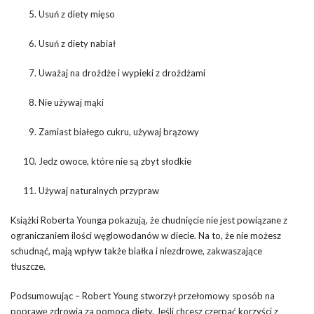
Usuń z diety mięso
Usuń z diety nabiał
Uważaj na drożdże i wypieki z drożdżami
Nie używaj mąki
Zamiast białego cukru, używaj brązowy
Jedz owoce, które nie są zbyt słodkie
Używaj naturalnych przypraw
Książki Roberta Younga pokazują, że chudnięcie nie jest powiązane z
ograniczaniem ilości węglowodanów w diecie. Na to, że nie możesz
schudnąć, mają wpływ także białka i niezdrowe, zakwaszające
tłuszcze.
Podsumowując – Robert Young stworzył przełomowy sposób na
poprawę zdrowia za pomocą diety. Jeśli chcesz czerpać korzyści z