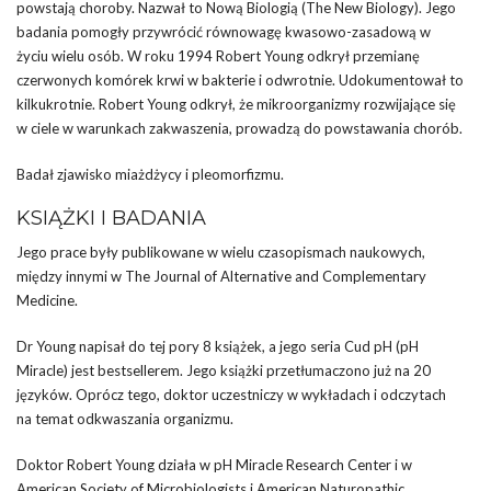
powstają choroby. Nazwał to Nową Biologią (The New Biology). Jego
badania pomogły przywrócić równowagę kwasowo-zasadową w
życiu wielu osób. W roku 1994 Robert Young odkrył przemianę
czerwonych komórek krwi w bakterie i odwrotnie. Udokumentował to
kilkukrotnie. Robert Young odkrył, że mikroorganizmy rozwijające się
w ciele w warunkach zakwaszenia, prowadzą do powstawania chorób.
Badał zjawisko miażdżycy i pleomorfizmu.
KSIĄŻKI I BADANIA
Jego prace były publikowane w wielu czasopismach naukowych,
między innymi w The Journal of Alternative and Complementary
Medicine.
Dr Young napisał do tej pory 8 książek, a jego seria Cud pH (pH
Miracle) jest bestsellerem. Jego książki przetłumaczono już na 20
języków. Oprócz tego, doktor uczestniczy w wykładach i odczytach
na temat odkwaszania organizmu.
Doktor Robert Young działa w pH Miracle Research Center i w
American Society of Microbiologists i American Naturopathic