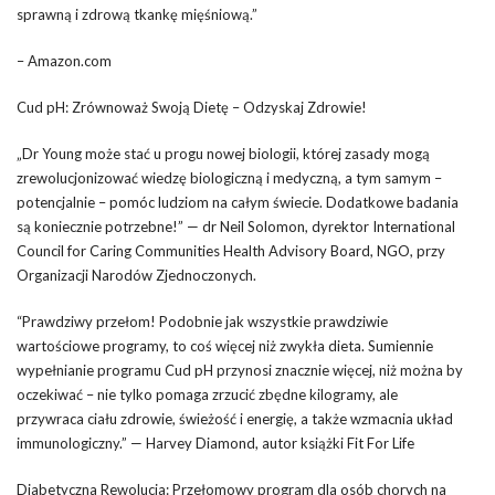
sprawną i zdrową tkankę mięśniową.”
– Amazon.com
Cud pH: Zrównoważ Swoją Dietę – Odzyskaj Zdrowie!
„Dr Young może stać u progu nowej biologii, której zasady mogą
zrewolucjonizować wiedzę biologiczną i medyczną, a tym samym –
potencjalnie – pomóc ludziom na całym świecie. Dodatkowe badania
są koniecznie potrzebne!” — dr Neil Solomon, dyrektor International
Council for Caring Communities Health Advisory Board, NGO, przy
Organizacji Narodów Zjednoczonych.
“Prawdziwy przełom! Podobnie jak wszystkie prawdziwie
wartościowe programy, to coś więcej niż zwykła dieta. Sumiennie
wypełnianie programu Cud pH przynosi znacznie więcej, niż można by
oczekiwać – nie tylko pomaga zrzucić zbędne kilogramy, ale
przywraca ciału zdrowie, świeżość i energię, a także wzmacnia układ
immunologiczny.” — Harvey Diamond, autor książki Fit For Life
Diabetyczna Rewolucja: Przełomowy program dla osób chorych na