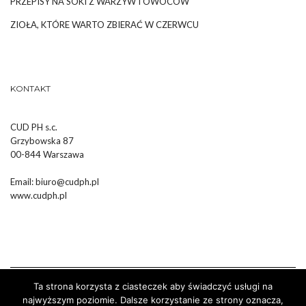
PRZEPISY NA SOKI Z WARZYW I OWOCÓW
ZIOŁA, KTÓRE WARTO ZBIERAĆ W CZERWCU
KONTAKT
CUD PH s.c.
Grzybowska 87
00-844 Warszawa
Email:
biuro@cudph.pl
www.cudph.pl
Ta strona korzysta z ciasteczek aby świadczyć usługi na
najwyższym poziomie. Dalsze korzystanie ze strony oznacza,