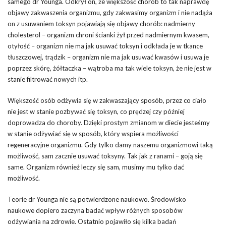
samego dr Younga. Odkrył on, że większość chorób to tak naprawdę
objawy zakwaszenia organizmu, gdy zakwasimy organizm i nie nadąża
on z usuwaniem toksyn pojawiają się objawy chorób: nadmierny
cholesterol – organizm chroni ścianki żył przed nadmiernym kwasem,
otyłość – organizm nie ma jak usuwać toksyn i odkłada je w tkance
tłuszczowej, trądzik – organizm nie ma jak usuwać kwasów i usuwa je
poprzez skórę, żółtaczka – wątroba ma tak wiele toksyn, że nie jest w
stanie filtrować nowych itp.
Większość osób odżywia się w zakwaszający sposób, przez co ciało
nie jest w stanie pozbywać się toksyn, co prędzej czy później
doprowadza do choroby. Dzięki prostym zmianom w diecie jesteśmy
w stanie odżywiać się w sposób, który wspiera możliwości
regeneracyjne organizmu. Gdy tylko damy naszemu organizmowi taką
możliwość, sam zacznie usuwać toksyny. Tak jak z ranami – goją się
same. Organizm również leczy się sam, musimy mu tylko dać
możliwość.
Teorie dr Younga nie są potwierdzone naukowo. Środowisko
naukowe dopiero zaczyna badać wpływ różnych sposobów
odżywiania na zdrowie. Ostatnio pojawiło się kilka badań