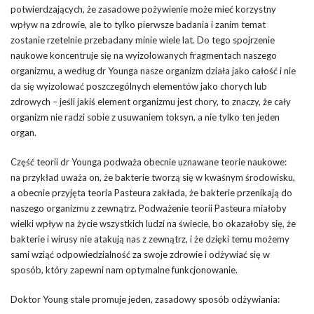
potwierdzających, że zasadowe pożywienie może mieć korzystny
wpływ na zdrowie, ale to tylko pierwsze badania i zanim temat
zostanie rzetelnie przebadany minie wiele lat. Do tego spojrzenie
naukowe koncentruje się na wyizolowanych fragmentach naszego
organizmu, a według dr Younga nasze organizm działa jako całość i nie
da się wyizolować poszczególnych elementów jako chorych lub
zdrowych – jeśli jakiś element organizmu jest chory, to znaczy, że cały
organizm nie radzi sobie z usuwaniem toksyn, a nie tylko ten jeden
organ.
Część teorii dr Younga podważa obecnie uznawane teorie naukowe:
na przykład uważa on, że bakterie tworzą się w kwaśnym środowisku,
a obecnie przyjęta teoria Pasteura zakłada, że bakterie przenikają do
naszego organizmu z zewnątrz. Podważenie teorii Pasteura miałoby
wielki wpływ na życie wszystkich ludzi na świecie, bo okazałoby się, że
bakterie i wirusy nie atakują nas z zewnątrz, i że dzięki temu możemy
sami wziąć odpowiedzialność za swoje zdrowie i odżywiać się w
sposób, który zapewni nam optymalne funkcjonowanie.
Doktor Young stale promuje jeden, zasadowy sposób odżywiania: