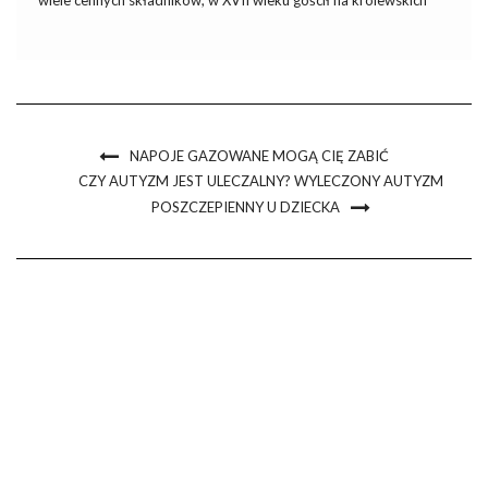
stołach, a dwieście lat później stał się bohaterem przełomowych
badań dotyczących genetyki i krzyżowania roślin. To właśnie on
– […]
NAPOJE GAZOWANE MOGĄ CIĘ ZABIĆ
CZY AUTYZM JEST ULECZALNY? WYLECZONY AUTYZM
POSZCZEPIENNY U DZIECKA