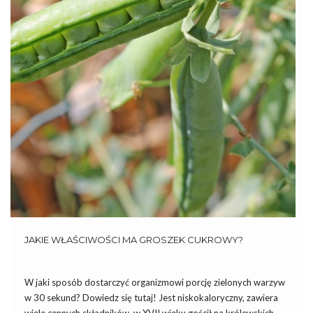
JAKIE WŁAŚCIWOŚCI MA GROSZEK CUKROWY?
W jaki sposób dostarczyć organizmowi porcję zielonych warzyw
w 30 sekund? Dowiedz się tutaj! Jest niskokaloryczny, zawiera
wiele cennych składników, w XVII wieku gościł na królewskich