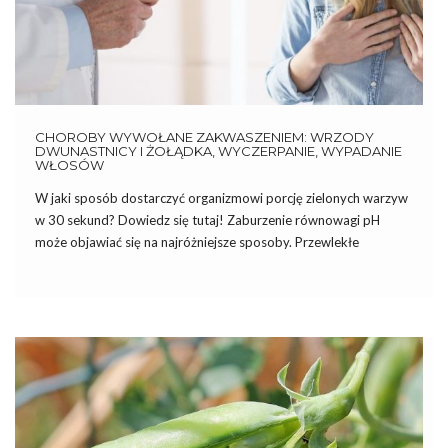
CHOROBY WYWOŁANE ZAKWASZENIEM: WRZODY
DWUNASTNICY I ŻOŁĄDKA, WYCZERPANIE, WYPADANIE
WŁOSÓW
W jaki sposób dostarczyć organizmowi porcję zielonych warzyw
w 30 sekund? Dowiedz się tutaj! Zaburzenie równowagi pH
może objawiać się na najróżniejsze sposoby. Przewlekłe
zakwaszenie przyczynia się do pojawienia się licznych chorób i
dolegliwości, m.in. choroby wrzodowej, wyczerpania, wypadania
włosów. Wrzody dwunastnicy i żołądka Choroba […]