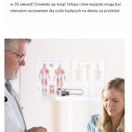
w 30 sekund? Dowiedz się tutaj! Urlopy i inne wyjazdy mogą być
niemałym wyzwaniem dla osób będących na diecie, na przykład
diecie alkalicznej. W tym czasie trudno oprzeć się wakacyjnym
pokusom żywieniowym. Dobra wiadomość jest taka, że […]