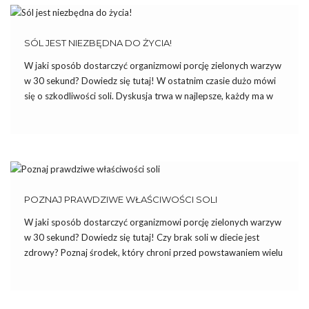
SÓL JEST NIEZBĘDNA DO ŻYCIA!
W jaki sposób dostarczyć organizmowi porcję zielonych warzyw
w 30 sekund? Dowiedz się tutaj! W ostatnim czasie dużo mówi
się o szkodliwości soli. Dyskusja trwa w najlepsze, każdy ma w
zanadrzu celne argumenty. A jaka jest prawda o soli? Czy
faktycznie aż tak bardzo nam […]
POZNAJ PRAWDZIWE WŁAŚCIWOŚCI SOLI
W jaki sposób dostarczyć organizmowi porcję zielonych warzyw
w 30 sekund? Dowiedz się tutaj! Czy brak soli w diecie jest
zdrowy? Poznaj środek, który chroni przed powstawaniem wielu
groźnych chorób. Podczas trwających 8 lat badań w Nowym
Jorku stwierdzono, że ludzie cierpiący na nadciśnienie, którzy są
[…]