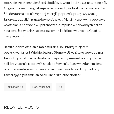
poczucie, że chcesz zjeść coś słodkiego, wypróbuj naszą naturalną sól.
Organizm często sygnalizuje w ten sposób, że brakuje mu minerałów.
Sól dostarcza mu niezbędnej energii, poprawia pracę szyszynki,
tarczycy, trzustki i gruczołów płciowych. Ma silny wpływ na poprawę
wydzielania hormonów i przenoszenie impulsów nerwowych przez
neurony. Jak widzisz, sól ma ogromną ilość korzystnych działań na
Twój organizm.
Bardzo dobre działanie ma naturalna sól, której miejscem
pozyskiwania jest Wielkie Jezioro Słone w USA. Z tego powodu ma
tak dobry smak i silne działanie – wystarczy niewielka szczypta tej
soli, by znacznie poprawić smak pożywienia. Naszym zdaniem, jest
ona znacznie lepszym rozwiązaniem, niż zwykła sól, lub produkty
zawierające glutaminian sodu i inne sztuczne dodatki.
Jak Działa Sól
Naturalna Sól
Sól
RELATED POSTS