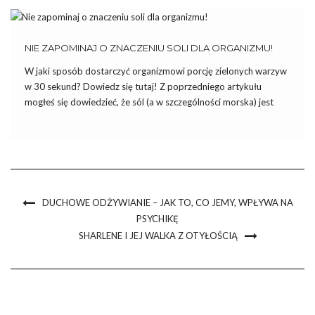
NIE ZAPOMINAJ O ZNACZENIU SOLI DLA ORGANIZMU!
W jaki sposób dostarczyć organizmowi porcję zielonych warzyw
w 30 sekund? Dowiedz się tutaj! Z poprzedniego artykułu
mogłeś się dowiedzieć, że sól (a w szczególności morska) jest
niezbędna do życia dla każdej żywej istoty, oraz, że pod żadnym
pozorem nie należy wykluczać jej z codziennej […]
DUCHOWE ODŻYWIANIE – JAK TO, CO JEMY, WPŁYWA NA
PSYCHIKĘ
SHARLENE I JEJ WALKA Z OTYŁOŚCIĄ