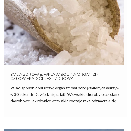
SÓL A ZDROWIE. WPŁYW SOLI NA ORGANIZM
CZŁOWIEKA. SÓL JEST ZDROWA!
W jaki sposób dostarczyć organizmowi porcję zielonych warzyw
w 30 sekund? Dowiedz się tutaj! “Wszystkie choroby oraz stany
chorobowe, jak również wszystkie rodzaje raka odznaczają się
niedoborem sodu w osoczu krwi.” – dr Robert O. Young Sól jest
zdrowa: spożywanie jej w większej ilości może […]