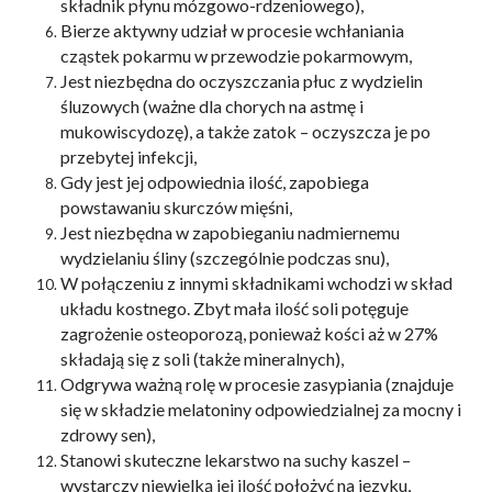
składnik płynu mózgowo-rdzeniowego),
Bierze aktywny udział w procesie wchłaniania
cząstek pokarmu w przewodzie pokarmowym,
Jest niezbędna do oczyszczania płuc z wydzielin
śluzowych (ważne dla chorych na astmę i
mukowiscydozę), a także zatok – oczyszcza je po
przebytej infekcji,
Gdy jest jej odpowiednia ilość, zapobiega
powstawaniu skurczów mięśni,
Jest niezbędna w zapobieganiu nadmiernemu
wydzielaniu śliny (szczególnie podczas snu),
W połączeniu z innymi składnikami wchodzi w skład
układu kostnego. Zbyt mała ilość soli potęguje
zagrożenie osteoporozą, ponieważ kości aż w 27%
składają się z soli (także mineralnych),
Odgrywa ważną rolę
w procesie zasypiania (znajduje
się w składzie melatoniny odpowiedzialnej za mocny i
zdrowy sen),
Stanowi skuteczne lekarstwo na suchy kaszel –
wystarczy niewielką jej ilość położyć na języku,