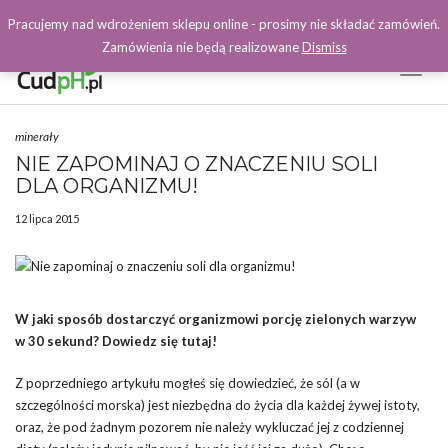
Pracujemy nad wdrożeniem sklepu online - prosimy nie składać zamówień.
Zamówienia nie będą realizowane
Dismiss
Toggl
Naviga
Facebook
minerały
NIE ZAPOMINAJ O ZNACZENIU SOLI
DLA ORGANIZMU!
12 lipca 2015
W jaki sposób dostarczyć organizmowi porcję zielonych warzyw
w 30 sekund? Dowiedz się tutaj!
Z poprzedniego artykułu mogłeś się dowiedzieć, że sól (a w
szczególności morska) jest niezbędna do życia dla każdej żywej istoty,
oraz, że pod żadnym pozorem nie należy wykluczać jej z codziennej