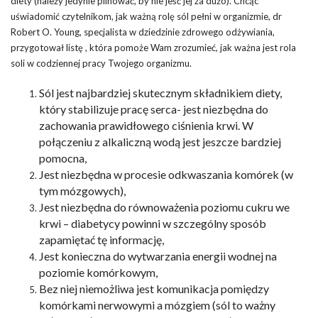
diety (należy jedynie pilnować, by nie jeść jej za dużo). Chcąc
uświadomić czytelnikom, jak ważną rolę sól pełni w organizmie, dr
Robert O. Young, specjalista w dziedzinie zdrowego odżywiania,
przygotował listę , która pomoże Wam zrozumieć, jak ważna jest rola
soli w codziennej pracy Twojego organizmu.
Sól jest najbardziej skutecznym składnikiem diety,
który stabilizuje pracę serca- jest niezbędna do
zachowania prawidłowego
ciśnienia krwi. W
połączeniu z alkaliczną wodą jest jeszcze bardziej
pomocna,
Jest niezbędna w procesie odkwaszania komórek (w
tym mózgowych),
Jest niezbędna do równoważenia poziomu cukru we
krwi – diabetycy powinni w szczególny sposób
zapamiętać tę informację,
Jest konieczna do wytwarzania energii wodnej na
poziomie komórkowym,
Bez niej niemożliwa jest komunikacja pomiędzy
komórkami nerwowymi a mózgiem (sól to ważny