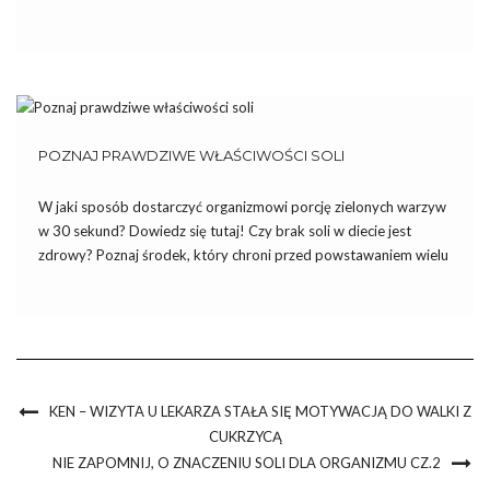
zanadrzu celne argumenty. A jaka jest prawda o soli? Czy
faktycznie aż tak bardzo nam […]
POZNAJ PRAWDZIWE WŁAŚCIWOŚCI SOLI
W jaki sposób dostarczyć organizmowi porcję zielonych warzyw
w 30 sekund? Dowiedz się tutaj! Czy brak soli w diecie jest
zdrowy? Poznaj środek, który chroni przed powstawaniem wielu
groźnych chorób. Podczas trwających 8 lat badań w Nowym
Jorku stwierdzono, że ludzie cierpiący na nadciśnienie, którzy są
[…]
KEN – WIZYTA U LEKARZA STAŁA SIĘ MOTYWACJĄ DO WALKI Z
CUKRZYCĄ
NIE ZAPOMNIJ, O ZNACZENIU SOLI DLA ORGANIZMU CZ.2