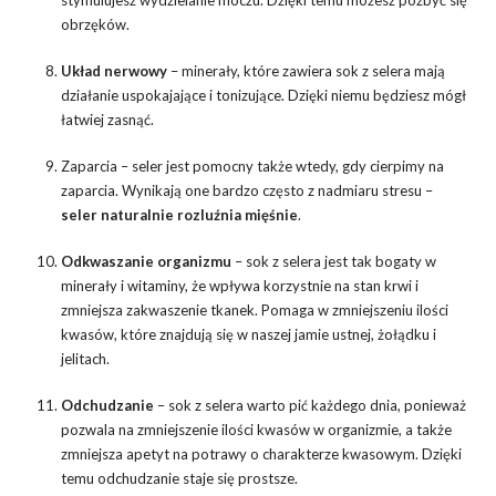
stymulujesz wydzielanie moczu. Dzięki temu możesz pozbyć się
obrzęków.
Układ nerwowy
– minerały, które zawiera sok z selera mają
działanie uspokajające i tonizujące. Dzięki niemu będziesz mógł
łatwiej zasnąć.
Zaparcia – seler jest pomocny także wtedy, gdy cierpimy na
zaparcia. Wynikają one bardzo często z nadmiaru stresu –
seler naturalnie rozluźnia mięśnie
.
Odkwaszanie organizmu
– sok z selera jest tak bogaty w
minerały i witaminy, że wpływa korzystnie na stan krwi i
zmniejsza zakwaszenie tkanek. Pomaga w zmniejszeniu ilości
kwasów, które znajdują się w naszej jamie ustnej, żołądku i
jelitach.
Odchudzanie
– sok z selera warto pić każdego dnia, ponieważ
pozwala na zmniejszenie ilości kwasów w organizmie, a także
zmniejsza apetyt na potrawy o charakterze kwasowym. Dzięki
temu odchudzanie staje się prostsze.