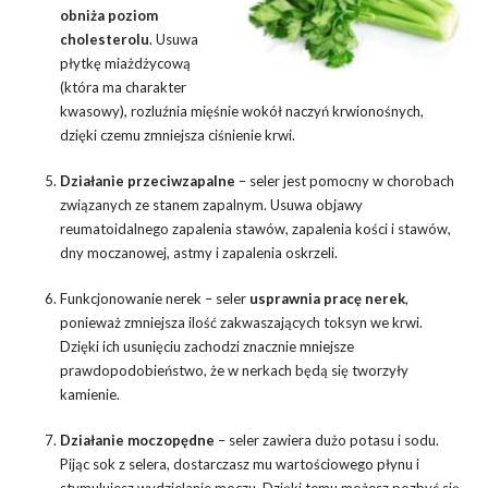
obniża poziom
cholesterolu
. Usuwa
płytkę miażdżycową
(która ma charakter
kwasowy), rozluźnia mięśnie wokół naczyń krwionośnych,
dzięki czemu zmniejsza ciśnienie krwi.
Działanie przeciwzapalne
– seler jest pomocny w chorobach
związanych ze stanem zapalnym. Usuwa objawy
reumatoidalnego zapalenia stawów, zapalenia kości i stawów,
dny moczanowej, astmy i zapalenia oskrzeli.
Funkcjonowanie nerek – seler
usprawnia pracę nerek
,
ponieważ zmniejsza ilość zakwaszających toksyn we krwi.
Dzięki ich usunięciu zachodzi znacznie mniejsze
prawdopodobieństwo, że w nerkach będą się tworzyły
kamienie.
Działanie moczopędne
– seler zawiera dużo potasu i sodu.
Pijąc sok z selera, dostarczasz mu wartościowego płynu i