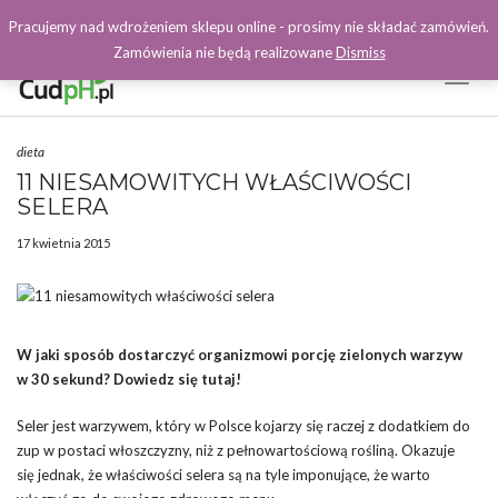
Pracujemy nad wdrożeniem sklepu online - prosimy nie składać zamówień.
Zamówienia nie będą realizowane
Dismiss
Toggl
Naviga
Facebook
dieta
11 NIESAMOWITYCH WŁAŚCIWOŚCI
SELERA
17 kwietnia 2015
W jaki sposób dostarczyć organizmowi porcję zielonych warzyw
w 30 sekund? Dowiedz się tutaj!
Seler jest warzywem, który w Polsce kojarzy się raczej z dodatkiem do
zup w postaci włoszczyzny, niż z pełnowartościową rośliną. Okazuje
się jednak, że właściwości selera są na tyle imponujące, że warto