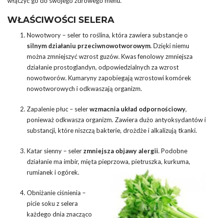
włączyć go do swojego zdrowego menu.
WŁAŚCIWOŚCI SELERA
Nowotwory – seler to roślina, która zawiera substancje o
silnym działaniu przeciwnowotworowym
. Dzięki niemu
można zmniejszyć wzrost guzów. Kwas fenolowy zmniejsza
działanie prostoglandyn, odpowiedzialnych za wzrost
nowotworów. Kumaryny zapobiegają wzrostowi komórek
nowotworowych i odkwaszają organizm.
Zapalenie płuc – seler
wzmacnia układ odpornościowy
,
ponieważ odkwasza organizm. Zawiera dużo antyoksydantów i
substancji, które niszczą bakterie, drożdże i alkalizują tkanki.
Katar sienny – seler
zmniejsza objawy alergii
. Podobne
działanie ma imbir, mięta pieprzowa, pietruszka, kurkuma,
rumianek i ogórek.
Obniżanie ciśnienia –
picie soku z selera
każdego dnia znacząco