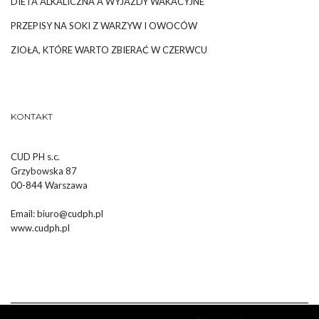
DIETA ALKALICZNA A WYJAZDY WAKACYJNE
PRZEPISY NA SOKI Z WARZYW I OWOCÓW
ZIOŁA, KTÓRE WARTO ZBIERAĆ W CZERWCU
KONTAKT
CUD PH s.c.
Grzybowska 87
00-844 Warszawa
Email:
biuro@cudph.pl
www.cudph.pl