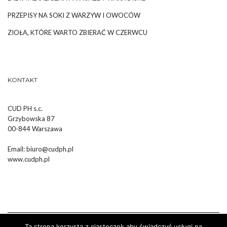
PRZEPISY NA SOKI Z WARZYW I OWOCÓW
ZIOŁA, KTÓRE WARTO ZBIERAĆ W CZERWCU
KONTAKT
CUD PH s.c.
Grzybowska 87
00-844 Warszawa
Email:
biuro@cudph.pl
www.cudph.pl
Ta strona korzysta z ciasteczek aby świadczyć usługi na