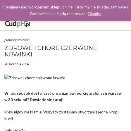
Pracujemy nad wdrożeniem sklepu online - prosimy nie składać zamówień.
Zamówienia nie będą realizowane
Dismiss
Toggl
Naviga
Facebook
promocja zdrowia
ZDROWE I CHORE CZERWONE
KRWINKI
20 sierpnia 2014
W jaki sposób dostarczyć organizmowi porcję zielonych warzyw
w 30 sekund? Dowiedz się tutaj!
Krew nigdy nie kłamie. Wszyscy zostaliśmy stworzeni z jednej kropli
krwi!
[table id=3 /]