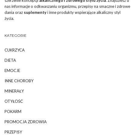
szerzenie koncepcji
alkalicznego i zdrowego stylu życia
. Znajdziesz u
nas informacje o odkwaszaniu organizmu, przepisy na smaczne i zdrowe
dania oraz
suplementy
i inne produkty wspierające alkaliczny styl
życia.
KATEGORIE
CUKRZYCA
DIETA
EMOCJE
INNE CHOROBY
MINERAŁY
OTYŁOŚĆ
POKARM
PROMOCJA ZDROWIA
PRZEPISY