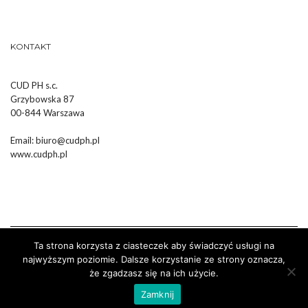
KONTAKT
CUD PH s.c.
Grzybowska 87
00-844 Warszawa
Email:
biuro@cudph.pl
www.cudph.pl
Ta strona korzysta z ciasteczek aby świadczyć usługi na
najwyższym poziomie. Dalsze korzystanie ze strony oznacza,
że zgadzasz się na ich użycie.
Wykonanie :
Strony Internetowe Białystok Dr Pixel
Zamknij